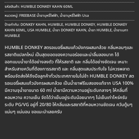
รหัสสินค้า:
HUMBLE DONKEY KAHN 60ML
หมวดหมู่:
FREEBASE น้ำยาบุหรี่ไฟฟ้า
,
น้ำยาบุหรี่ไฟฟ้า Usa
ป้ายกำกับ:
DONKEY KAHN
,
HUMBLE
,
HUMBLE DONKEY
,
HUMBLE DONKEY
KAHN 60ML
,
USA HUMBLE
,
น้ำยา DONKEY KAHN
,
น้ำยา HUMBLE
,
น้ำยาเมกา
HUMBLE
HUMBLE DONKEY สตรอเบอรี่ผสมแก้วมังกรผสมกล้วย กลิ่นหอมๆและ
รสชาติแปลกใหม่ เป็นสุดยอดของความอร่อยและน่าลิ้มลองมาก ได้
ออกแบบน้ำยาได้อย่างลงตัว ที่ให้รสชาติ และ กลิ่นได้อย่างชัดเจน เหมาะ
สำหรับสายควันที่ต้องการรสชาติ และ กลิ่นสุดแสนประทับใจ ไม่ควรพลาด
พร้อมจัดส่งให้ถึงมือลูกค้าทั่วประเทศภายในไม่ช้า HUMBLE DONKEY สต
รอเบอรี่ผสมแก้วมังกรผสมกล้วย เป็นน้ำยาฟรีเบสของแท้จาก USA 100%
มีความจุน้ำยาขนาด 60 ml น้ำยามีความหวานอยู่ระดับกลางๆ ให้กลิ่นที่
หอมหวาน ความเย็น จัดได้ว่าเย็นอยู่ระดับน้อยมากๆ ไม่เย็นเท่าไหร่ครับ
ระดับ PG/VG อยู่ที่ 20/80 ให้กลิ่นและรสชาติที่หอมหวานชัดเจน ควันตู้มๆ
แน่นๆ แน่นอน ขอแนะนำเลยครับ