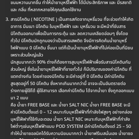
ขนมหวานมากขึ้น ทำให้น้ำยาบุหรี่ไฟฟ้า ได้มีประสิทธิภาพ และ มีรสชาติ
และ กลิ่น ที่หลากหลายให้คุณเลือกใช้งาน
สารนิโคติน ( NICOTINE ) เป็นสารสกัดจากบุหรี่มวน ที่จะช่วยทำให้เกิด
อาการ มึนเมา นิโคติน ในบุหรี่ไฟฟ้า และ บุหรี่มวน จะมีหน้าที่ขับสาร
นิโคตินออกมาเพื่อเป็นการกระตุ้น และ ลดความเคลียดอ่อนๆ ซึ่งโดย
ทั่วไป นิโคตินมักถูกมองว่าเป็นสารเสพติด จึงมีการคิดค้นน้ำยาบุหรี่
ไฟฟ้าแบบ 0 นิโคติน ขึ้นมา แต่ก็เป็นน้ำยาบุหรี่ไฟฟ้าที่ไม่ค่อยเป็นที่นิยม
เพราะส่วนใหญ่แล้ว
นักสูบมากกว่า 90% ต่างก็ต้องการสูบบุหรี่ไฟฟ้าเพื่อรับสารนิโคตินกัน
ส่วนใหญ่ ซึ่งในน้ำยาบุหรี่ไฟฟ้าที่ขายทั่วไป ก็มีปริมาณของค่านิโคติน ที่
แตกต่างกัน โดยค่าของนิโคติน จะมีค่าอยู่ที่ 0 นิโคติน มีค่านิโคติน
สูงสุดอยู่ที่ 50 นิโคติน ซึ่งหากเกินมากกว่านี้ อาจจะเป็นอันตรายต่อ
ร่างกายผู้ใช้ได้ ผู้ใช้สามารถ เลือกค่านิโคติน ได้จากน้ำยา ซึ่งถูกออกแบบ
มา 2 แบบ
คือ น้ำยา FREE BASE และ น้ำยา SALT NIC น้ำยา FREE BASE จะมี
ค่านิโคตินตั้งแต่ 0 – 12 เหมาะกับบุหรี่ไฟฟ้าที่กำลังไฟสูงๆ อย่างกล่อง
บุหรี่ไฟ้ฟาที่ใช้กับอะตอม น้ำยา SALT NIC เหมาะกับบุหรี่ไฟฟ้าที่กำลัง
ไฟต่ำๆเช่นบุหรี่ไฟฟ้าแบบ POD SYSTEM มีค่านิโคตินตั้งแต่ 25 – 50
ทำให้น้ำยาซอลนิคได้รับความนิยมมากกว่า น้ำยาฟรีเบสนั่นเอง น้ำยาซอ