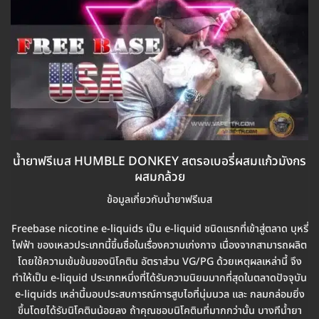
น้ำยาฟรีเบส HUMBLE DONKEY สตรอเบอรี่ผสมแก้วมังกร
ผสมกล้วย
ข้อมูลเกี่ยวกับน้ำยาฟรีเบส
Freebase nicotine e-liquids เป็น e-liquid ชนิดแรกที่เข้าสู่ตลาด บุหรี่
ไฟฟ้า ของเหลวประเภทนี้ขึ้นชื่อในเรื่องความเก่งกาจ เนื่องจากสามารถผลิต
โดยใช้ความเข้มข้นของนิโคติน อัตราส่วน VG/PG ด้วยเหตุผลเหล่านี้ จึง
ทำให้เป็น e-liquid ประเภทหนึ่งที่ได้รับความนิยมมากที่สุดในตลาดปัจจุบัน
e-liquids เหล่านี้มอบประสบการณ์การสูบไอที่นุ่มนวล และ กลมกล่อมยิ่ง
ขึ้นโดยได้รับนิโคตินน้อยลง ถ้าคุณชอบนิโคตินที่มากกว่านั้น บางทีน้ำยา