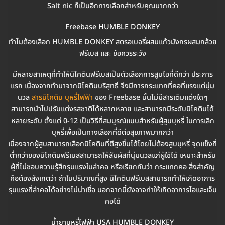
Salt nic ก็เป็นอีกทางเลือกสำหรับคุณมากกว่า
Freebase HUMBLE DONKEY
ทำไมต้องเลือก HUMBLE DONKEY สตรอเบอรี่ผสมแก้วมังกรผสมกล้วย
ฟรีเบส และ ข้อควรระวัง
มีหลายสาเหตุที่ทำให้นิโคตินฟรีเบสเป็นตัวเลือกการสูบไอที่ดีกว่า ประการ
แรก เนื่องจากทำมาจากนิโคตินบริสุทธิ์ จึงมีการกระแทกที่คอที่แรงแต่นุ่ม
นวล
สารนิโคติน บุหรี่ไฟฟ้า
ของ Freebase นั้นไม่มีสารเติมแต่งใดๆ
สามารถนำไปปรับแต่งรสชาติได้หลากหลาย และสามารถมีระดับนิโคตินได้
หลายระดับ ตั้งแต่ 0-12 เป็นวิธีที่สมบูรณ์แบบสำหรับผู้สูบบุหรี่ ในการเลิก
บุหรี่เพื่อเป็นทางเลือกที่ดีต่อสุขภาพมากกว่า
เนื่องจากผู้สูบสามารถเลือกนิโคตินที่ตีสูงขึ้นได้โดยไม่ต้องสูบบุหรี่ จุดแข็งที่
ต่ำกว่าของนิโคตินฟรีเบสสามารถให้สัมผัสที่นุ่มนวลแก่ผู้ใช้ได้ เหมาะสำหรับ
ผู้ที่ไม่ชอบความรู้สึกรุนแรงในลำคอ หรือเรียกกันว่า กระแทกคอ สิ่งสำคัญ
คือต้องสังเกตว่า ถ้าในปริมาณที่สูง นิโคตินฟรีเบสสามารถทำให้เกิดอาการ
รุนแรงที่ลำคอได้อย่างไม่น่าเชื่อ นอกจากนี้ยังอาจทำให้เกิดอาการไอและเจ็บ
คอได้
น้ำยาบุหรี่ไฟฟ้า USA HUMBLE DONKEY