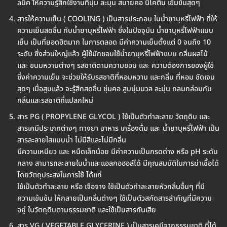
ลนิค ใ้ห้ความรู้สึกใช้งานที่นุ่ม ละมุน สบายคอ นิโคติน เข้มข้นสุดๆ
สารให้ความเย็น ( COOLING ) เป็นสารประกอบ ในน้ำยาบุหรี่ไฟฟ้า ที่ให้
ความเย็นสดชื่น กับน้ำยาบุหรี่ไฟฟ้า ซึ่งในปัจจุบัน น้ำยาบุหรี่ไฟฟ้าแบบ
เย็น เป็นที่ยอดฮิตมาก ในการตลอด มีค่าความเย็นตั้งแต่ 0 จนถึง 10
ระดับ ซึ่งส่วนใหญ่แล้ว ผู้ใช้มักชอบใช้น้ำยาบุหรี่ไฟฟ้าแบบ กลิ่นผลไม้
และ ขนมหวานต่างๆ รสชาติตามความชอบ และ ความต้องการของผู้ใช้
ซึ่งค่าความเย็น จะช่วยให้รับรสชาติที่หอมหวาน และกลิ่น ที่หอม ชัดเจน
สุดๆ เมื่อสูบแล้ว จะรู้สึกสดชื่น ชุ่มคอ สูบนุ่มนวล ละมุ่น กลมกล่อมกับ
กลิ่นและรสชาติที่แปลกใหม่
สาร PG ( PROPYLENE GLYCOL ) ใช้เป็นตัวทำละลาย วัตถุดิบ และ
สารเคมีประเภทต่างๆ ทางยา อาหาร เครื่องดื่ม และ น้ำยาบุหรี่ไฟฟ้า เป็น
สารละลายใสแบบน้ำ ไม่มีสีและไม่มีกลิ่น
มีความเหนียว และ หนืดเล็กน้อย มีค่าความเป็นกรดด่าง หรือ pH ระดับ
กลาง สามารถละลายในน้ำและแอลกอฮอล์ได้ มีคุณสมบัติในการฆ่าเชื้อได้
โดยวัตถุประสงในการใช้ ได้แก่
ใช้เป็นตัวทำละลาย หรือ เจือจาง ใช้เป็นตัวทำละลายหัวกลิ่นอื่นๆ ที่มี
ความเข้มข้น ให้กลายเป็นกลิ่นต่างๆ ใช้เป็นตัวสกัดสารสำคัญที่มีความ
อยู่ ในวัตถุดิบตามธรรมชาติ และใช้เป็นสารกันเสีย
สาร VG ( VEGETABLE GLYCERINE ) เป็นสารเคมีจากธรรมชาติ ที่ได้