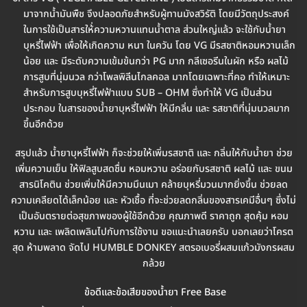
มาจากน้ำมันพืช จึงปลอดภัยสำหรับผู้ทานมังสวิรัติ โดยมีวัตถุประสงค์
ในการใช้เป็นสารให้่ความหวานแทนน้ำตาล ส่วนใหญ่แล้ว จะใช้กับน้ำยา
บุหรี่ไฟฟ้า เพื่อให้เกิดความ หนา ในควัน โดย VG มีรสชาติหอมหวานเล็ก
น้อย และ มีระดับความเข้มข้นกว่า PG มาก กลีเซอรีนในผัก หรือ ผลไม้
การสูบที่นุ่มนวล กว่าโพลพิลีนไกลคอล มากโดยเฉพาะที่คอ ทำให้เหมาะ
สำหรับการสูบบุหรี่ไฟฟ้าแบบ SUB – OHM ซึ่งทำให้ VG เป็นส่วน
ประกอบ ในสารของน้ำยาบุหรี่ไฟฟ้า ให้มีกลิ่น และ รสชาติที่นุ่มนวลมาก
ขึ้นอีกด้วย
สรุปแล้ว น้ำยาบุหรี่ไฟฟ้า ก็จะช่วยให้เพิ่มรสชาติ และ กลิ่นให้กับน้ำยา ช่วย
เพิ่มความเย็น ให้ฟิลสูบสดชื่น หอมหวาน อร่อยกับรสชาติ ผลไม้ และ ขนม
สารนิโคติน ช่วยเพิ่มให้มีความมึนเมา คล้ายบุหรี่มวนมากยิ่งขึ้น ช่วยลด
ความเคลียดได้เล็กน้อย และ หัวเชื้อ ที่จะช่วยลดกลิ่นของสารเคมีอื่นๆ ซึ่งไม่
เป็นอันตรายต่อสุขภาพของผู้ใช้อีกด้วย คุณภาพดี ราคาถูก สุดคุ้ม หอม
หวาน และ เพลิดเพลินไปกับการใช้งาน ขอแนะนำเลยครับ บอกเลยว่าโครต
สุด ห้ามพลาด จัดไป HUMBLE DONKEY สตรอเบอรี่ผสมแก้วมังกรผสม
กล้วย
ข้อดีและข้อเสียของน้ำยา Free Base