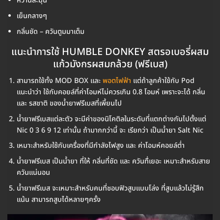
หวานละมุน
เย็นกลางๆ
กลิ่นชัด – ควันตูมมาเต็ม
แนะนำการใช้ HUMBLE DONKEY สตรอเบอรี่ผสม
แก้วมังกรผสมกล้วย (ฟรีเบส)
สามารถใช้ทั้ง MOD BOX และ
พอตไฟฟ้า
แต่ถ้าลูกค้าใช้กับ Pod
แนะนำว่า ใช้กับคอยล์ที่ค่าโอมห์ไม่ควรเกิน 0.8 โอมห์ เพราะจะได้ กลิ่น
และ รสชาติ ของน้ำยาฟรีเบสที่เพี้ยนไป
น้ำยาฟรีเบสแต่ละตัว จะมีค่าของนิโคติลในระดับที่แตกต่างกันไปตั้งแต่
Nic 0 3 6 9 12 เท่านั้น ถ้ามากกว่านี้ จะ เรียกว่า เป็นน้ำยา Salt Nic
เหมาะสำหรับใช้กับเครื่องที่มีกำลังไฟสูง และ ค่าโอมห์คอยล์ต่ำ
น้ำยาฟรีเบส เป็นน้ำยา ที่ให้ กลิ่นที่ชัด และ ควันทื่เยอะ เหมาะสำหรับสาย
ควันแน่นอน
น้ำยาฟรีเบส จะเหมาะสำหรับคนที่ชอบฟิวสูบแบบโล่ง ที่สูบแล้วไม่รู้สึก
แน้น สามารถสูบได้หลายๆครั้ง