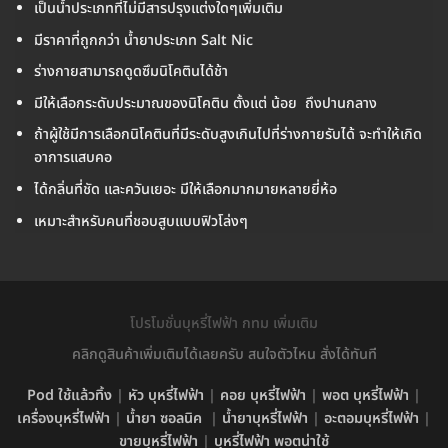
เป็นน้ำประเภทที่ไม่มีสารปรุงแต่งใดๆเพิ่มเติม
มีราคาที่ถูกกว่า น้ำยาประเภท Salt Nic
ร่างกายสามารถดูดซึมนิโคตินได้ช้า
มีให้เลือกระดับประมาณของนิโคติน ตั้งแต่ น้อย ถึงปานกลาง
ถ้าผู้ใช้มีการเลือกนิโคตินที่มีระดับสูงเกินไปที่ร่างกายรับได้ จะทำให้เกิด
อาการแสบคอ
ได้กลิ่นที่ชัด และควันเยอะ มีให้เลือกมากมายหลายยี่ห้อ
เหมาะสำหรับคนที่ชอบสูบแบบฟิวโล่งๆ
โปรโมชั่นบุหรี่ไฟฟ้า กทม เพิ่มเติม
คลิกดูสินค้าเพิ่มเติมได้เลยครับ สนใจตัวไหน สั่งได้ทันที
Pod ใช้แล้วทิ้ง
|
หัว บุหรี่ไฟฟ้า
|
คอย บุหรี่ไฟฟ้า
|
พอต บุหรี่ไฟฟ้า
|
เครื่องบุหรี่ไฟฟ้า
|
น้ำยา ซอลนิค
|
น้ำยาบุหรี่ไฟฟ้า
|
อะตอมบุหรี่ไฟฟ้า
|
ขายบุหรี่ไฟฟ้า
|
บุหรี่ไฟฟ้า พอตน่าใช้