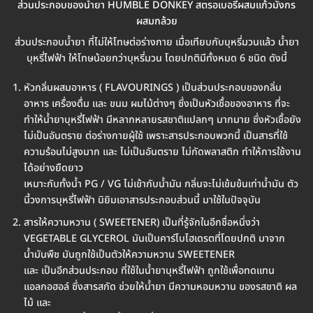
ส่วนประกอบของน้ำยา HUMBLE DONKEY สตรอเบอรี่ผสมแก้วมังกร
ผสมกล้วย
ส่วนประกอบน้ำยา ที่ไม่ให้โทษต่อร่างกาย เมื่อเทียบกับบุหรี่มวนแล้ว น้ำยา
บุหรี่ไฟฟ้า ให้โทษน้อยกว่าบุหรี่มวน โดยปกติมีทั้งหมด 6 ชนิด ดังนี้
หัวกลิ่นผสมอาหาร ( FLAVOURINGS ) เป็นส่วนประกอบของกลิ่น
อาหาร เครื่องดื่ม และ ขนม ผมไม้ต่างๆ ซึ่งเป็นหัวเชื้อของอาหาร ที่จะ
ทำให้น้ำยาบุหรี่ไฟฟ้า มีหลากหลายรสชาติแปลกๆ มากมาย ซึ่งหัวเชื้อยัง
ไม่เป็นอันตราย ต่อร่างกายผู้ใช้ เพราะสารประกอบพวกนี้ เป็นสารที่ใช้
ความร้อนไม่สูงมาก และ ไม่เป็นอันตราย ไม่กัดพลาสติก ทำให้การใช้งาน
ได้อย่างยืดยาว
เหมาะกับทั้งน้ำ PG / VG ไม่เข้ากับน้ำมัน กลิ่นจะไม่เข้มข้นเท่าน้ำมัน ตัว
นี้วงการบุหรี่ไฟฟ้า นิยิมเอาสารประกอบส่วนนี้ มาใช้ในปัจจุบัน
สารให้ความหวาน ( SWEETENER) เป็นที่รู้จักในอีกชื่อหนึ่งว่า
VEGETABLE GLYCEROL มันเป็นคาร์โบไฮเดรตที่โดยปกติ มาจาก
น้ำมันพืช มันถูกใช้เป็นตัวให้ความหวาน SWEETENER
และ เป็นอีกส่วนประกอบ ที่ใช้ในน้ำยาบุหรี่ไฟฟ้า ถูกใช้เพื่อทดแทน
แอลกอฮอล์ ซึ่งสารสกัด ช่วยให้น้ำยา มีความหอมหวาน ของรสชาติ ผล
ไม้ และ