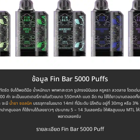
ข้อมูล Fin Bar 5000 Puffs
ทัดรัด จับได้พอดีมือ น้ำหนักเบา พกพาสะดวก รูปทรงมินิมอล หรูหรา ลวดลาย โดดเด่น
000 คำ จะเป็นแบตเตอรี่ภายในตัวขนาด 550mAh แบต อึด ทน ใช้ได้ยาวนานตลอดทั้งวั
ำ จะมี
น้ำยา ซอลนิค
บรรจุภายในขนาด 14ml ที่มีระดับ นิโคติน อยู่ที่ 30mg หรือ 3% ที
กปากสูบออก ก็ใช้งานได้เลยยาวๆ ประมาณ 5 – 14 วันเลยครับ ให้ฟิลสูบแบบ MTL ให้ฟิลสู
พลาดเลยครับ
รายละเอียด Fin Bar 5000 Puff