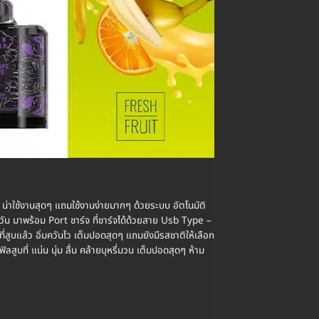
 น่าใช้งานสุดๆ แถมใช้งานง่ายมากๆ ด้วยระบบ อัตโนมัติ
น มาพร้อม Port ชาร์จ ที่ชาร์จได้ด้วยสาย Usb Type –
่สูบแล้ว อิ่มควันไว เต็มปอดสุดๆ แถมยังมีรสชาติให้เลือก
บที่ แน่น นุ่ม ลื่น คล้ายบุหรี่มวน เต็มปอดสุดๆ ห้าม