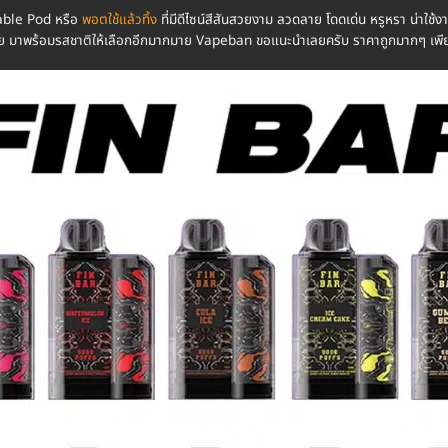
able Pod หรือ
พอตใช้แล้วทิ้ง
ที่มีดีไซน์สีสันสวยงาม ลวดลาย โดดเด่น หรูหรา น่าใช้
งได้เลย มาพร้อมรสชาติให้เลือกอีกมากมาย Vapeban ขอแนะนำเลยครับ ราคาถูกมากๆ เพ