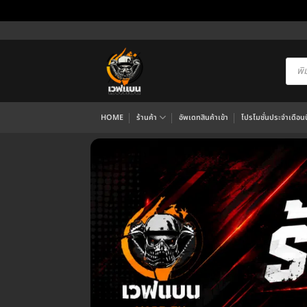
ข้าม
ไป
ยัง
Produ
searc
เนื้อหา
HOME
ร้านค้า
อัพเดทสินค้าเข้า
โปรโมชั่นประจำเดือนนี