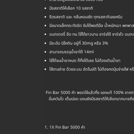
มีรสชาติให้เลือก 10 รสชาติ
รีดรสชาติ และ กลิ่นหอมชัด ทุกรสชาติเลยครับ
มีขนาดเล็กกระทัดรัด จับได้พอดีมือ น้ำหนักเบา พกพา
แบตเตอรี่ อึด ทน ใช้ได้ยาวนาน ชาร์จได้ ชาร์จไว แบตเ
มีระดับ นิโคติน อยู่ที่ 30mg หรือ 3%
สามารถบรรจุน้ำยาได้ 14ml
ใช้ได้จนน้ำยาหมด ก็ทิ้งได้เลย ไม่ต้องเติมน้ำยา
ใช้งานง่าย ด้วยระบบ อัตโนมัติ ไม่ต้องกดปุ่มจ่ายไฟ หรื
Fin Bar 5000 คำ พอตใช้แล้วทิ้ง ของแท้ 100% จากทาง
อิ่มควันไว เต็มปอด แถมยังมีรสชาติให้เลือกมากมายถึ
1X Fin Bar 5000 คำ