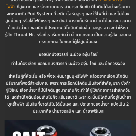
ไฟฟ้า
ที่สูงมาก และ ร่างกายคนเราสามารถ ซึมซับ นิโคตินได้อย่างเร็วมาก
จะเหมาะกับ Pod System ที่จะมีค่าโอห์มสูงๆ และ ใช้ไฟที่ต่ำ และ ไม่ต้อง
สูบบ่อยๆ หรือใช้ไฟที่แรงๆ และ ยังสามารถเก็บรักษาน้ำยาได้อย่างยาวนาน
ด้วยตัวน้ำยา ซอลนิก มีประมาณ นิโคตินที่เข้มข้น และสูง อาจจะทำให้เรา
รู้สึก Throat Hit หรือที่เราเรียกกันว่า น้ำยาแทงคอ เป็นความรู้สึง แสบคอ
กระแทกคอ ในขณะที่ผู้ใช้สูบนั้นเอง
ซอลนิคบังสวรรค์ มะม่วง องุ่น ไอซ์
ทำไมต้องเลือก ซอลนิคบังสวรรค์ มะม่วง องุ่น ไอซ์ และ ข้อควรระวัง
สำหรับผู้ที่หัดเริ่ม หรือ พึ่งจะหันมาสูบบุหรี่ไฟฟ้า แล้วอยากเลือกนิโคติน
ปริมาณที่พอดีสำหรับคุณ เพราะการเลือกนิโคตินเป็นสิ่งที่สำคัญมาก ซึ่งถ้า
ผู้ใช้ใหม่ เลือกน้ำยาที่มีนิโคตินสูงมากเกินก็จะทำให้ผู้ใช้เกิดอาการสำลักควัน
ได้ แต่ถ้านิโคตินน้อยเกินไปก็จะเสียรสชาติ เพราะฉะนั่นนิโคตินที่อยู่ในน้ำยา
บุหรี่ไฟฟ้า เป็นสิ่นที่ขาดไปไม่ได้นั้นเอง และ ประเภทของน้ำยา แบ่งเป็น 2
ประเภทคือ น้ำยาซอลนิค และ น้ำยาฟรีเบส