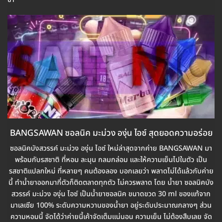
BANGSAWAN ซอลนิค มะม่วง องุ่น ไอซ์ สุดยอดความอร่อย
ซอลนิคบังสวรรค์ มะม่วง องุ่น ไอซ์ ใหม่ล่าสุดจากค่าย BANGSAWAN มา
พร้อมกับรสชาติ ที่หอม ละมุน กลมกล่อม และให้ความเย็นไปในตัว เป็น
รสชาติแปลกใหม่ ที่หลายๆ คนต้องลอง บอกเลยว่า พลาดไม่ได้แล้วกับค่าย
นี้ ทำน้ำยาออกมากี่ตัวก็ติดตลาดทุกตัว ไม่ควรพลาด โดย น้ำยา ซอลนิคบัง
สวรรค์ มะม่วง องุ่น ไอซ์ เป็นน้ำยาซอลนิค ขนาดขวด 30 ml ของแท้จาก
มาเลเซีย 100% ระดับความหวานของน้ำยา อยู่ระดับประมาณกลางๆ ส่วน
ความหอมนี้ จัดได้ว่าค่ายนี้เค้าจัดเต็มแน่นอน ความเย็น ไม่ต้องสืบเลย จัด