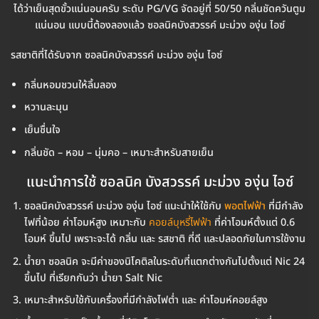
ได้ว่าเย็นสุดขั้วแน่นอนครับ ระดับ PG/VG จัดอยู่ที่ 50/50 กลิ่นชัดควันตูม
แน่นอน แบบนี้ต้องลองแล้ว ซอลนิคบังสวรรค์ มะม่วง องุ่น ไอซ์
รสชาติที่ได้รับจาก ซอลนิคบังสวรรค์ มะม่วง องุ่น ไอซ์
กลิ่นหอมชวนให้ลิ้มลอง
หวานละมุน
เย็นชื่นใจ
กลิ่นชัด – หอม – นุ่มคอ – เหมาะสำหรับสายเย็น
แนะนำการใช้ ซอลนิค บังสวรรค์ มะม่วง องุ่น ไอซ์
ซอลนิคบังสวรรค์ มะม่วง องุ่น ไอซ์ แนะนำให้ใช้กับ
พอตไฟฟ้า
ที่มีกำลัง
ไฟที่น้อย ค่าโอมห์สูง เหมาะกับ
คอยล์บุหรี่ไฟฟ้า
ที่ค่าโอมห์ตั้งแต่ 0.6
โอมห์ ขึ้นไป เพราะจะได้ กลิ่น และ รสชาติ ที่ดี และปลอดภัยในการใช้งาน
น้ำยา ซอลนิค จะมีค่าของนิโคติลในระดับที่แตกต่างกันไปตั้งแต่ Nic 24
ขึ้นไป ที่เรียกกันว่า น้ำยา Salt Nic
เหมาะสำหรับใช้กับเครื่องที่มีกำลังไฟต่ำ และ ค่าโอมห์คอยล์สูง