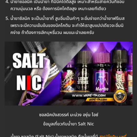
น้ำยาซอลนิค เป็นน้ำยา ที่มีนิคโตติลสูง เหมาะสำหรับสายควันที่ชอบ
ความนุ่มนวล หรือ ต้องการนิคโคติลสูง เหมาะเลยทีเดียว
น้ำยาซิลนิค จะเป็นน้ำยาที่ สูบอิ่มเป็นคำๆ จะอิ่มง่ายกว่าน้ำยาฟรีเบส
เพราะจะมีความเข้มข้นของนิคโคติน จะทำให้เราสูบแปปเดียวจะอิ่มนิ
คง่าย ถ้าต้องการเลิกบุหรี่มวน ผมแนะนำเลยครับ
ซอลนิคบังสวรรค์ มะม่วง องุ่น ไอซ์
ข้อมูลเกี่ยวกับน้ำยา Salt Nic
น้ำยา ซอลนิค (Salt Nic) น้ำยาซอลนิด คือน้ำยาที่มี
สารนิโคติน บุหรี่