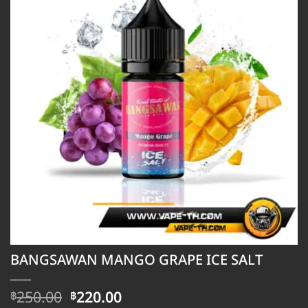
BANGSAWAN MANGO GRAPE ICE SALT
Original
Current
250.00
220.00
฿
฿