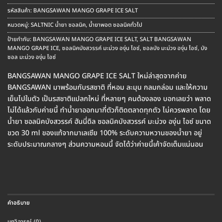
price
price
was:
is:
รหัสสินค้า:
BANGSAWAN MANGO GRAPE ICE SALT
฿250.00.
฿220.00.
หมวดหมู่:
SALTNIC น้ำยา ซอลนิค
,
น้ำยาพอต ซอลนิคทั่วไป
ป้ายกำกับ:
BANGSAWAN MANGO GRAPE ICE SALT
,
SALT BANGSAWAN
MANGO GRAPE ICE
,
ซอลนิคบังสวรรค์ มะม่วง องุ่น ไอซ์
,
ซอลบัง มะม่วง องุ่น ไอซ์
,
บัง
ซอล มะม่วง องุ่น ไอซ์
BANGSAWAN MANGO GRAPE ICE SALT ใหม่ล่าสุดจากค่าย
BANGSAWAN มาพร้อมกับรสชาติ ที่หอม ละมุน กลมกล่อม และให้ความ
เย็นไปในตัว เป็นรสชาติแปลกใหม่ ที่หลายๆ คนต้องลอง บอกเลยว่า พลาด
ไม่ได้แล้วกับค่ายนี้ ทำน้ำยาออกมากี่ตัวก็ติดตลาดทุกตัว ไม่ควรพลาด โดย
น้ำยา ซอลนิคบังสวรรค์ ฮันนี่ดิล ซอลนิคบังสวรรค์ มะม่วง องุ่น ไอซ์ ขนาด
ขวด 30 ml ของแท้จากมาเลเซีย 100% ระดับความหวานของน้ำยา อยู่
ระดับประมาณกลางๆ ส่วนความหอมนี้ จัดได้ว่าค่ายนี้เค้าจัดเต็มแน่นอน
คำอธิบาย
บทวิจารณ์ (0)