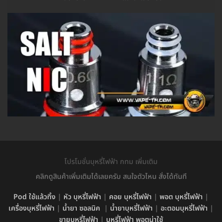
โปรโมชั่นบุหรี่ไฟฟ้า กทม เพิ่มเติม
คลิกดูสินค้าเพิ่มเติมได้เลยครับ สนใจตัวไหน สั่งได้ทันที
Pod ใช้แล้วทิ้ง
|
หัว บุหรี่ไฟฟ้า
|
คอย บุหรี่ไฟฟ้า
|
พอต บุหรี่ไฟฟ้า
|
เครื่องบุหรี่ไฟฟ้า
|
น้ำยา ซอลนิค
|
น้ำยาบุหรี่ไฟฟ้า
|
อะตอมบุหรี่ไฟฟ้า
|
ขายบุหรี่ไฟฟ้า
|
บุหรี่ไฟฟ้า พอตน่าใช้