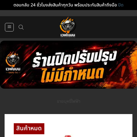
ตอบกลับ 24 ชั่วโมงส่งสินค้าทุกวัน พร้อมประกันสินค้าถึงมือ
ปิด
ข้าม
ไป
ยัง
เนื้อหา
ขายบุหรี่ไฟฟ้า