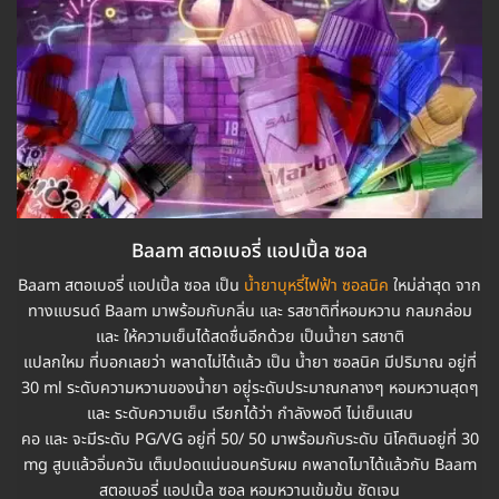
Baam สตอเบอรี่ แอปเปิ้ล ซอล
Baam สตอเบอรี่ แอปเปิ้ล ซอล เป็น
น้ำยาบุหรี่ไฟฟ้า ซอลนิค
ใหม่ล่าสุด จาก
ทางแบรนด์ Baam มาพร้อมกับกลิ่น และ รสชาติที่หอมหวาน กลมกล่อม
และ ให้ความเย็นได้สดชื่นอีกด้วย เป็นน้ำยา รสชาติ
แปลกใหม ที่บอกเลยว่า พลาดไม่ได้แล้ว เป็น น้ำยา ซอลนิค มีปริมาณ อยู่ที่
30 ml ระดับความหวานของน้ำยา อยูุ่ระดับประมาณกลางๆ หอมหวานสุดๆ
และ ระดับความเย็น เรียกได้ว่า กำลังพอดี ไม่เย็นแสบ
คอ และ จะมีระดับ PG/VG อยู่ที่ 50/ 50 มาพร้อมกับระดับ นิโคตินอยู่ที่ 30
mg สูบแล้วอิ่มควัน เต็มปอดแน่นอนครับผม คพลาดไมาได้แล้วกับ Baam
สตอเบอรี่ แอปเปิ้ล ซอล หอมหวานเข้มข้น ชัดเจน