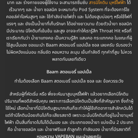
มาก และ ร่างกายของผู้ใช้งาน จะสามารถซึมซับ
สารนิโคติน บุหรี่ไฟฟ้า
ได้
เร็วมากๆ และ น้ำยา ซอลนิค จะเหมาะกับ Pod System ที่จะต้องการ้ใช
คอยล์ค่าโอห์มสูงๆ และ ใช้กำลังจ่ายไฟต่่ำ และ ไม่ต้องสูบบ่อยๆ หรือใช้ไฟที่
แรงๆ และ ยังเป็นน้ำยาที่เก็บรักษา ได้อย่างยาวนาน ด้วยตัวน้ำยา ซอลนิก
มีประมาณ นิโคตินที่เข้มข้น และสูง อาจจะทำให้เรารู้สึก Throat Hit หรือที่
เราเรียกกันว่า น้ำยาแทงคอ เป็นความรู้สึก แสบคอ กระแทกคอ ในขณะที่ผู้
ใช้สูบนั้นเอง ขอแนะนำ Baam สตอเบอรี่ แอปเปิ้ล ซอล เลยครับ รับรองว่า
ไม่ผิดหวังแน่นอน กลิ่นชัด หอมหวาน ละมุน เย็นกำลังดี ทุกคำที่สูบ ไม่ควร
พลาดกันเลยทีเดียว
Baam สตอเบอรี่ แอปเปิ้ล
ทำไมต้องเลือก Baam สตอเบอรี่ แอปเปิ้ล ซอล และ ข้อควรระวัง
สำหรับผู้ที่หัดเริ่ม หรือ พึ่งจะหันมาสูบบุหรี่ไฟฟ้า แล้วอยากเลือกนิโคติน
ปริมาณที่พอดีสำหรับคุณ เพราะการเลือกนิโคตินเป็นสิ่งที่สำคัญมาก ซึ่งถ้าผู้
ใช้ใหม่ เลือกน้ำยาที่มีนิโคตินสูงมากเกินก็จะทำให้ผู้ใช้เกิดอาการสำลักควันได้
แต่ถ้านิโคตินน้อยเกินไปก็จะเสียรสชาติ เพราะฉะนั่นนิโคตินที่อยู่ในน้ำยาบุหรี่
ไฟฟ้า เป็นสิ่นที่ขาดไปไม่ได้นั้นเอง และ ประเภทของน้ำยา แบ่งเป็น 2 ประเภท
คือ น้ำยาซอลนิค และ น้ำยาฟรีเบส ถ้าลูกค้า กำลังมอง น้ำยาที่มีรสชาติที่
หอ
มหวาน VAPEBAN แนะนำเลยค
รับ