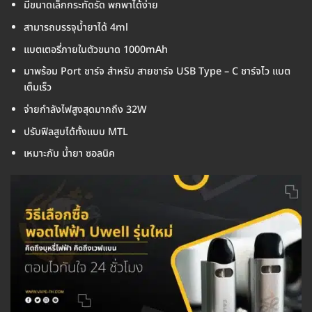
มีขนาดเล็กกระทัดรัด พกพาได้ง่าย
สามารถบรรจุน้ำยาได้ 4ml
แบตเตอรี่ภายในตัวขนาด 1000mAh
มาพร้อม Port ชาร์จ สำหรับ สายชาร์จ USB Type – C ชาร์จไว แบต
เต็มเร็ว
จ่ายกำลังไฟสูงสุดมากถึง 32W
ปรับฟิลสูบได้ทั้งแบบ MTL
เหมาะกับ น้ำยา ซอลนิค