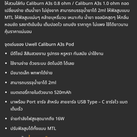
ให้สวมใส่กับ Caliburn A3s 0.8 ohm / Caliburn A3s 1.0 ohm ถอด
เปลี่ยนง่าย เติมน้ำยา ไม่ยุ่งยาก สามารถบรรจุน้ำยาได้ 2ml ให้ฟิลสูบแบบ
MTL ให้ฟิลสูบแน่นๆ คล้ายบุหรี่มวน เหมาะกับ น้ำยา ซอลนิคสุดๆ ให้กลิ่น
หอมชัด รสชาติเข้มข้น เต็มปอดไว แถมยัง ราคาถูก ไม่แพง ใช้ได้ยาวนาน
คุ้มราคาแน่นอน
จุดเด่นของ Uwell Caliburn A3s Pod
มีดีไซน์ สีสันสวยงาม รูปทรง หรูหรา ทันสมัย น่าใช้งาน
ใช้งานง่าย ด้วยระบบ อัตโนมัติ ได้เลย
มีขนาดเล็ก พกพาได้ง่าย
สามารถบรรจุน้ำยาได้ 2ml
แบตเตอรี่ภายในตัวขนาด 520mAh
มาพร้อม Port ชาร์จ สำหรับ สายชาร์จ USB Type – C ชาร์จไว แบต
เต็มเร็ว
จ่ายกำลังไฟสูงสุดมากถึง 16W
ปรับฟิลสูบได้ทั้งแบบ MTL