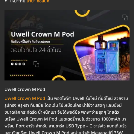
เหมาะกับ
น้ำยา ซอลนิค
Uwell Crown M Pod
Uwell Crown M Pod
เป็น พอตไฟฟ้า Uwell รุ่นใหม่ ที่มีดีไซน์ สวยงาม
รูปทรง หรูหรา ทันสมัย โดดเด่น ไม่เหมือนใคร น่าใช้งานสุดๆ แถมยังมี
ขนาดเล็กกระทัดรัด น้ำหนักเบา จับได้พอดีมือ พกพาง่ายสุดๆ โดยตัว
เครื่อง Uwell Crown M Pod แบตเตอรี่ภายในตัวขนาด 1000mAh มา
พร้อม Port ชาร์จ สำหรับ สายชาร์จ USB Type – C ชาร์จไว แบตเต็มเร็ว
และ ตัวเครื่อง Uwell Crown M Pod จะจ่ายกำลังไฟสูงสุดอยู่ที่ 35W