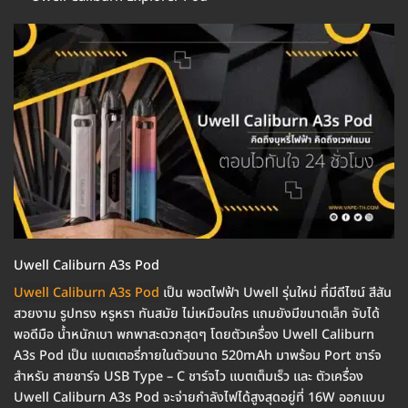
Uwell Caliburn A3s Pod
Uwell Caliburn A3s Pod
เป็น พอตไฟฟ้า Uwell รุ่นใหม่ ที่มีดีไซน์ สีสัน
สวยงาม รูปทรง หรูหรา ทันสมัย ไม่เหมือนใคร แถมยังมีขนาดเล็ก จับได้
พอดีมือ น้ำหนักเบา พกพาสะดวกสุดๆ โดยตัวเครื่อง Uwell Caliburn
A3s Pod เป็น แบตเตอรี่ภายในตัวขนาด 520mAh มาพร้อม Port ชาร์จ
สำหรับ สายชาร์จ USB Type – C ชาร์จไว แบตเต็มเร็ว และ ตัวเครื่อง
Uwell Caliburn A3s Pod จะจ่ายกำลังไฟได้สูงสุดอยู่ที่ 16W ออกแบบ