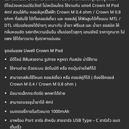
ดีไซน์วงแหวนปรับวัตต์ ไม่เหมือนใคร ใช้งานกับ แทงค์ Crown M Pod
4ml สวมใส่กับ คอยล์บุหรี่ไฟฟ้า Crown M 0.4 ohm / Crown M 0.8
ohm ที่สลับใช้ ได้ทั้งคอยล์เดี่ยว และ คอยล์คู่ ให้ฟิลสูบได้ทั้งแบบ MTL /
DTL ปรับแต่งเองได้ง่ายๆ เหมาะกับ น้ำยา ฟรีเบส และ น้ำยา ซอลนิค ให้
กลิ่นหอมชัด รสชาติหวานเข้มข้น เต็มปอดไวสุดๆ แถมยังมี ราคาถูกมาก ไม่
แพง ใช้ได้ยาวนาน คุ้มราคาแน่นอน
จุดเด่นของ Uwell Crown M Pod
มีดีไซน์ สีสันสวยงาม รูปทรง หรูหรา ทันสมัย น่าใช้งาน
ใช้งานง่าย ด้วยระบบ อัตโนมัติ หรือ กดปุ่มจ่ายไฟก็ได้
สามารถสลับใช้โหมด คอยล์เดี่ยว หรือ คอยล์คู่ก็ได้ ( ต้องใช้คอยล์
Crown M 0.4 / Crown M 0.8 ohm )
มีขนาดเล็กกระทัดรัด พกพาได้ง่าย
สามารถบรรจุน้ำยาได้ 4ml
แบตเตอรี่ภายในตัวขนาด 1000mAh
มาพร้อม Port ชาร์จ สำหรับ สายชาร์จ USB Type – C ชาร์จไว แบต
เต็มเร็ว