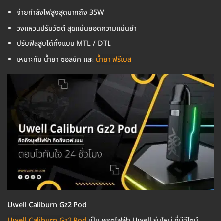
จ่ายกำลังไฟสูงสุดมากถึง 35W
วงแหวนปรับวัตต์ สุดแม่นยอดความแม่นยำ
ปรับฟิลสูบได้ทั้งแบบ MTL / DTL
เหมาะกับ น้ำยา ซอลนิค และ
น้ำยา ฟรีเบส
Uwell Caliburn Gz2 Pod
Uwell Caliburn Gz2 Pod
เป็น พอตไฟฟ้า Uwell รุ่นใหม่ ที่มีดีไซน์