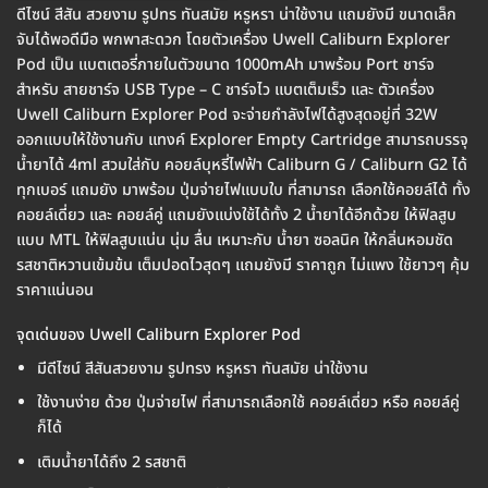
ดีไซน์ สีสัน สวยงาม รูปทร ทันสมัย หรูหรา น่าใช้งาน แถมยังมี ขนาดเล็ก
จับได้พอดีมือ พกพาสะดวก โดยตัวเครื่อง Uwell Caliburn Explorer
Pod เป็น แบตเตอรี่ภายในตัวขนาด 1000mAh มาพร้อม Port ชาร์จ
สำหรับ สายชาร์จ USB Type – C ชาร์จไว แบตเต็มเร็ว และ ตัวเครื่อง
Uwell Caliburn Explorer Pod จะจ่ายกำลังไฟได้สูงสุดอยู่ที่ 32W
ออกแบบให้ใช้งานกับ แทงค์ Explorer Empty Cartridge สามารถบรรจุ
น้ำยาได้ 4ml สวมใส่กับ คอยล์บุหรี่ไฟฟ้า Caliburn G / Caliburn G2 ได้
ทุกเบอร์ แถมยัง มาพร้อม ปุ่มจ่ายไฟแบบใบ ที่สามารถ เลือกใช้คอยล์ได้ ทั้ง
คอยล์เดี่ยว และ คอยล์คู่ แถมยังแบ่งใช้ได้ทั้ง 2 น้ำยาได้อีกด้วย ให้ฟิลสูบ
แบบ MTL ให้ฟิลสูบแน่น นุ่ม ลื่น เหมาะกับ น้ำยา ซอลนิค ให้กลิ่นหอมชัด
รสชาติหวานเข้มข้น เต็มปอดไวสุดๆ แถมยังมี ราคาถูก ไม่แพง ใช้ยาวๆ คุ้ม
ราคาแน่นอน
จุดเด่นของ Uwell Caliburn Explorer Pod
มีดีไซน์ สีสันสวยงาม รูปทรง หรูหรา ทันสมัย น่าใช้งาน
ใช้งานง่าย ด้วย ปุ่มจ่ายไฟ ที่สามารถเลือกใช้ คอยล์เดี่ยว หรือ คอยล์คู่
ก็ได้
เติมน้ำยาได้ถึง 2 รสชาติ