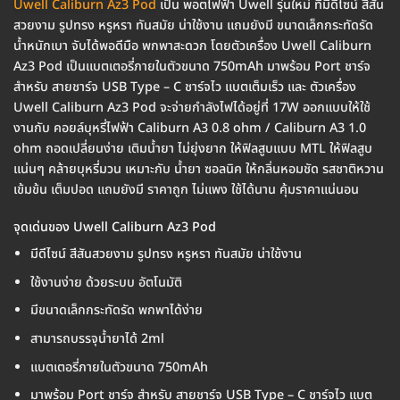
Uwell Caliburn Az3 Pod
เป็น พอตไฟฟ้า Uwell รุ่นใหม่ ที่มีดีไซน์ สีสัน
สวยงาม รูปทรง หรูหรา ทันสมัย น่าใช้งาน แถมยังมี ขนาดเล็กกระทัดรัด
น้ำหนักเบา จับได้พอดีมือ พกพาสะดวก โดยตัวเครื่อง Uwell Caliburn
Az3 Pod เป็นแบตเตอรี่ภายในตัวขนาด 750mAh มาพร้อม Port ชาร์จ
สำหรับ สายชาร์จ USB Type – C ชาร์จไว แบตเต็มเร็ว และ ตัวเครื่อง
Uwell Caliburn Az3 Pod จะจ่ายกำลังไฟได้อยู่ที่ 17W ออกแบบให้ใช้
งานกับ คอยล์บุหรี่ไฟฟ้า Caliburn A3 0.8 ohm / Caliburn A3 1.0
ohm ถอดเปลี่ยนง่าย เติมน้ำยา ไม่ยุ่งยาก ให้ฟิลสูบแบบ MTL ให้ฟิลสูบ
แน่นๆ คล้ายบุหรี่มวน เหมาะกับ น้ำยา ซอลนิค ให้กลิ่นหอมชัด รสชาติหวาน
เข้มข้น เต็มปอด แถมยังมี ราคาถูก ไม่แพง ใช้ได้นาน คุ้มราคาแน่นอน
จุดเด่นของ Uwell Caliburn Az3 Pod
มีดีไซน์ สีสันสวยงาม รูปทรง หรูหรา ทันสมัย น่าใช้งาน
ใช้งานง่าย ด้วยระบบ อัตโนมัติ
มีขนาดเล็กกระทัดรัด พกพาได้ง่าย
สามารถบรรจุน้ำยาได้ 2ml
แบตเตอรี่ภายในตัวขนาด 750mAh
มาพร้อม Port ชาร์จ สำหรับ สายชาร์จ USB Type – C ชาร์จไว แบต