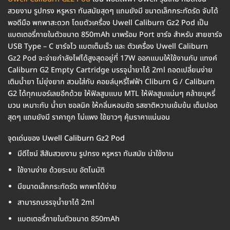
สวยงาม รูปทรง หรูหรา ทันสมัยสุดๆ แถมยังมี ขนาดเล็กกระทัดรัด จับได้
พอดีมือ พกพาสะดวก โดยตัวเครื่อง Uwell Caliburn Gz2 Pod เป็น
แบตเตอรี่ภายในตัวขนาด 850mAh มาพร้อม Port ชาร์จ สำหรับ สายชาร์จ
USB Type – C ชาร์จไว แบตเต็มเร็ว และ ตัวเครื่อง Uwell Caliburn
Gz2 Pod จะจ่ายกำลังไฟได้สูงสุดอยู่ที่ 17W ออกแบบให้ใช้งานกับ แทงค์
Caliburn G2 Empty Cartridge บรรจุน้ำยาได้ 2ml ถอดเปลี่ยนง่าย
เติมน้ำยา ไม่ยุ่งยาก สวมใส่กับ คอยล์บุหรี่ไฟฟ้า Cliburn G / Caliburn
G2 ได้ทุกเบอร์เลยอีกด้วย ให้ฟิลสูบแบบ MTL ให้ฟิลสูบแน่นๆ คล้ายบุหรี่
มวน เหมาะกับ น้ำยา ซอลนิค ให้กลิ่นหอมชัด รสชาติหวานเข้มข้น เต็มปอด
สุดๆ แถมยังมี ราคาถูก ไม่แพง ใช้ยาวๆ คุ้มราคาแน่นอน
จุดเด่นของ Uwell Caliburn Gz2 Pod
มีดีไซน์ สีสันสวยงาม รูปทรง หรูหรา ทันสมัย น่าใช้งาน
ใช้งานง่าย ด้วยระบบ อัตโนมัติ
มีขนาดเล็กกระทัดรัด พกพาได้ง่าย
สามารถบรรจุน้ำยาได้ 2ml
แบตเตอรี่ภายในตัวขนาด 850mAh