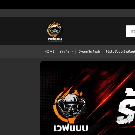
ข้าม
ไป
ยัง
Produ
searc
เนื้อหา
HOME
ร้านค้า
อัพเดทสินค้าเข้า
โปรโมชั่นประจำเดือนนี