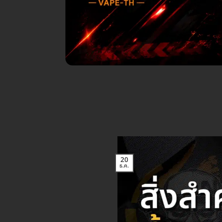
20
ธ.ค.