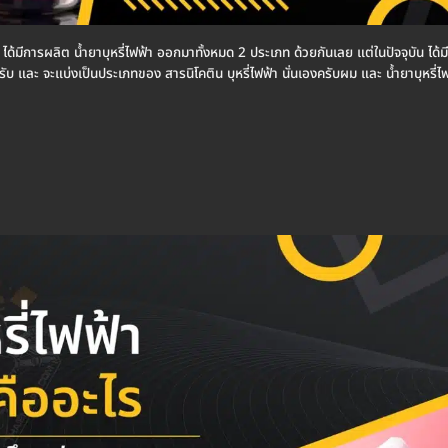
จุบัน ได้มีการผลิต น้ำยาบุหรี่ไฟฟ้า ออกมาทั้งหมด 2 ประเภท ด้วยกันเลย แต่ในปัจจุบัน ได
ับ และ จะแบ่งเป็นประเภทของ สารนิโคติน บุหรี่ไฟฟ้า นั่นเองครับผม และ น้ำยาบุหรี่ไฟฟ