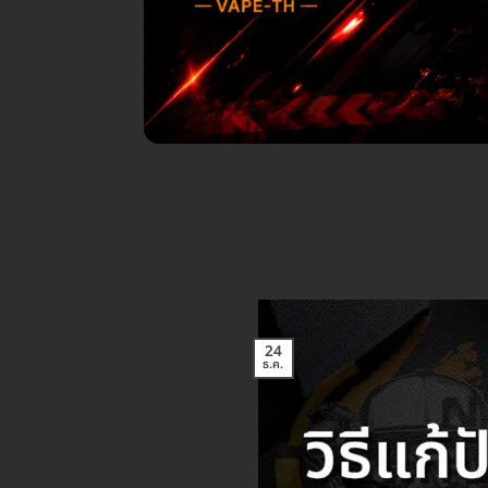
24
ธ.ค.