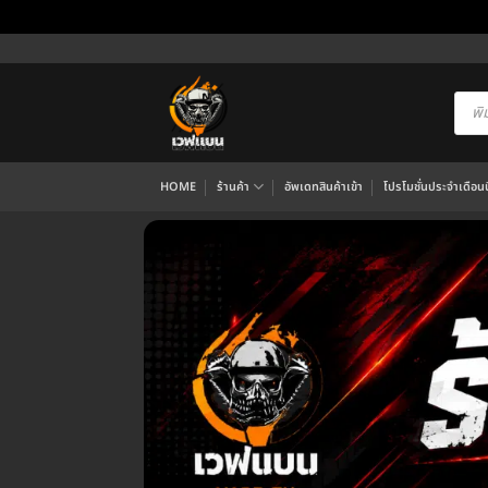
ข้าม
ไป
ยัง
Produ
searc
เนื้อหา
HOME
ร้านค้า
อัพเดทสินค้าเข้า
โปรโมชั่นประจำเดือนนี