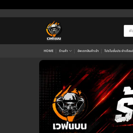
ข้าม
ไป
ยัง
Produ
searc
เนื้อหา
HOME
ร้านค้า
อัพเดทสินค้าเข้า
โปรโมชั่นประจำเดือนนี