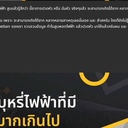
ตไฟฟ้า สูบแล้วรู้สึกว่า มีิอาการปวดหัว หรือ มึนหัว จริงๆแล้ว จะสามารถเกิดได้จาก หล
ับ เพราะ จะสามารถเกิดได้จาก หลากหลายสาเหตุเลยนั่นเอง และ สำสหรับ ใครที่ยังไม่รู้
 Vapeban ของเรา รวบรวมข้อมูล ทำไมสูบพอตไฟฟ้า แล้วปวดหัว มาให้แล้วครับผม และ จ