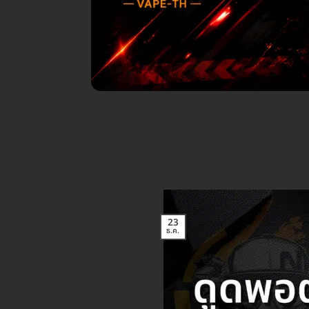
23
ธ.ค.