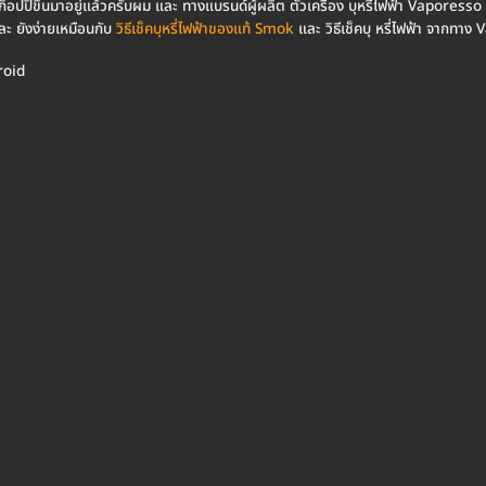
ปิ้ขึ้นมาอยู่แล้วครับผม และ ทางแบรนด์ผู้ผลิต ตัวเครื่อง บุหรี่ไฟฟ้า Vaporesso 
และ ยังง่ายเหมือนกับ
วิธีเช็คบุหรี่ไฟฟ้าของแท้ Smok
และ วิธีเช็คบุ หรี่ไฟฟ้า จากทาง
roid