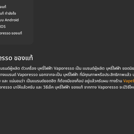
องแท้
แท้ ทำยังไง
ะบบ Android
 IOS
aporesso ของแท้
oresso ของแท้
แบรนด์ผู้ผลิต ตัวเครื่อง บุหรี่ไฟฟ้า Vaporesso เป็น แบรนด์ผู้ผลิต บุหรี่ไฟฟ้า ย
า จากทางแบรนด์ Vaporesso นอกจากจะเป็น บุหรี่ไฟฟ้า ที่มีคุณภาพหรือประสิทธิภาพแล้
และ แน่นอนว่า เป็นแบรนด์ยอดฮิต ก็ต้องมีของก็อป อยู่แล้วครับผม ทางร้าน
Vape
esso มาให้แล้วครับ และ วิธีเช็ค บุหรี่ไฟฟ้า ของแท้ จากทาง Vaporesso จะมีวิธีไห