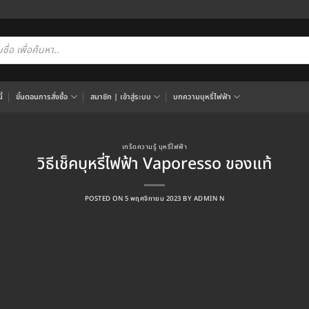
cts
h
้
ขั้นตอนการสั่งซื้อ
สมาชิก | เข้าสู่ระบบ
บทความบุหรี่ไฟฟ้า
เกร็ดความรู้ บุหรี่ไฟฟ้า
วิธีเช็คบุหรี่ไฟฟ้า Vaporesso ของแท้
POSTED ON
5 พฤศจิกายน 2023
BY
ADMIN N