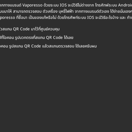
้า จากทางแบรนด์ Vaporesso ด้วยระบบ IOS จะมีวิธีไม่ต่างจาก โทรศัทพ์ระบบ Andro
แบบมาให้ สามารถตรวจสอบ ตัวเครื่อง บุหรี่ไฟฟ้า จากทางแบรนด์ตัวเอง ได้ง่ายนั่นเอ
poresso ที่ซื้อมา เป็นของแท้หรือไม่ ด้วยโทรศัพท์ระบบ IOS จะมีวิธีอะไรบ้าง และ ทำ
มตัวสแกน QR Code มาไว้ที่ศูนย์ควบคุม
กดไปที่ไอคอน รูปบวกตรงที่สแกน QR Code ได้เลย
ที่ไอคอน รูปสแกน QR Code แล้วสแกนตรวจสอบ ได้เลยครับผม