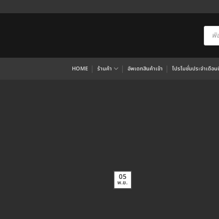
ข้าม
ไป
ยัง
Produ
searc
เนื้อหา
HOME
ร้านค้า
อัพเดทสินค้าเข้า
โปรโมชั่นประจำเดือนนี
05
พ.ย.