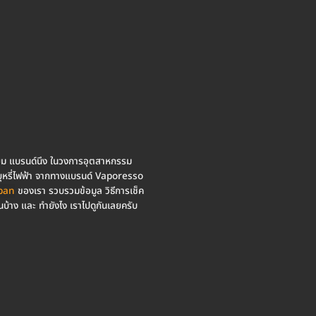
อดนิยม แบรนด์นึง ในวงการอุตสาหกรรม
ว บุหรี่ไฟฟ้า จากทางแบรนด์ Vaporesso
ban
ของเรา รวบรวมข้อมูล วิธีการเช็ค
นบ้าง และ ทำยังไง เราไปดูกันเลยครับ