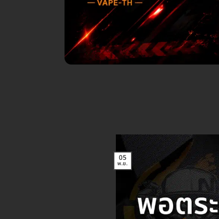
05
พ.ย.