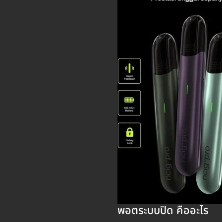
พอตระบบปิด คืออะไร