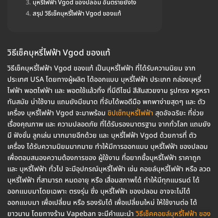
บุหรี่ไฟฟ้า Vgod ของปลอม อันตรายยังไง
สรุป วิธีเช็คบุหรี่ไฟฟ้า Vgod ของแท้
วิธีเช็คบุหรี่ไฟฟ้า Vgod ของแท้
วิธีเช็คบุหรี่ไฟฟ้า Vgod ของแท้ เป็นบุหรี่ไฟฟ้า ที่ได้รับความนิยม จาก
ประเทศ USA โดยทางผู้ผลิต ได้ออกแบบ บุหรี่ไฟฟ้า ประเภท กล่องบุหรี่
ไฟฟ้า พอตไฟฟ้า และ พอตใช้แล้วทิ้ง ที่มีดีไซน์ สีสันสวยงาม รูปทรง หรูหรา
ทันสมัย น่าใช้งาน แถมยังมีขนาด ที่จับได้พอดีมือ พกพาง่ายสุดๆ และ ตัว
เครื่อง บุหรี่ไฟฟ้า Vgod จะมาพร้อม
ชิปเซ็ทบุหรี่ไฟฟ้า
สุดอัจฉริยะ ที่ช่วย
เรื่องคุณภาพ และ ความปลอดภัย ที่ได้รับรองมาตรฐาน จากทั่วโลก แถมยัง
มี ฟังชั่น ลูกเล่น มากมายอีกด้วย และ บุหรี่ไฟฟ้า Vgod ด้วยการที่ ตัว
เครื่อง ได้รับความนิยมมากมาย ทำให้มีการออกแบบ บุหรี่ไฟฟ้า ของปลอม
เพื่อตอบสนองความต้องการของ ผู้ใช้งาน ที่อยากซื้อบุหรี่ไฟฟ้า ราคาถูก
และ บุหรี่ไฟฟ้า ทั่วไป จะมีอุปกรณ์บุหรี่ไฟฟ้า เช่น คอยล์บุหรี่ไฟฟ้า หรือ ลวด
บุหรี่ไฟฟ้า ที่สามารถ หมดอายุ หรือ เสื่อมสภาพได้ ทำให้มีทุกแบรนด์ ได้
ออกแบบมาโดยเฉพาะ ตรงรุ่น ซึ่ง บุหรี่ไฟฟ้า ของปลอม อาจจะไม่ได้
ออกแบบมา เพื่อเปลี่ยน หรือ รองรับได้ เพื่อเปลี่ยนใหม่ ให้ใช้งานต่อ ได้
ยาวนาน โดยทางร้าน Vapeban จะมีคำแนะนำ
วิธีเช็คคอยล์บุหรี่ไฟฟ้า ของ