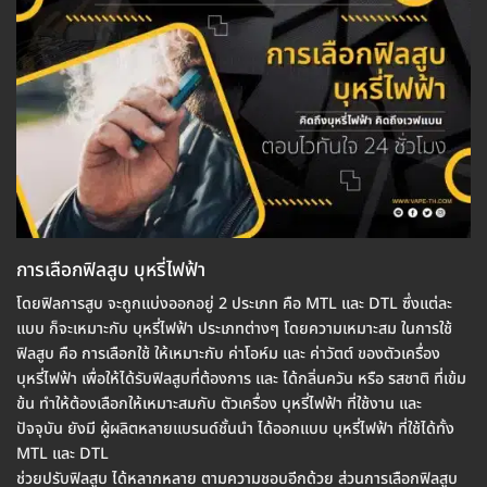
การเลือกฟิลสูบ บุหรี่ไฟฟ้า
โดยฟิลการสูบ จะถูกแบ่งออกอยู่ 2 ประเภท คือ MTL และ DTL ซึ่งแต่ละ
แบบ ก็จะเหมาะกับ บุหรี่ไฟฟ้า ประเภทต่างๆ โดยความเหมาะสม ในการใช้
ฟิลสูบ คือ การเลือกใช้ ให้เหมาะกับ ค่าโอห์ม และ ค่าวัตต์ ของตัวเครื่อง
บุหรี่ไฟฟ้า เพื่อให้ได้รับฟิลสูบที่ต้องการ และ ได้กลิ่นควัน หรือ รสชาติ ที่เข้ม
ข้น ทำให้ต้องเลือกให้เหมาะสมกับ ตัวเครื่อง บุหรี่ไฟฟ้า ที่ใช้งาน และ
ปัจจุบัน ยังมี ผู้ผลิตหลายแบรนด์ชั้นนำ ได้ออกแบบ บุหรี่ไฟฟ้า ที่ใช้ได้ทั้ง
MTL และ DTL
ช่วยปรับฟิลสูบ ได้หลากหลาย ตามความชอบอีกด้วย ส่วนการเลือกฟิลสูบ