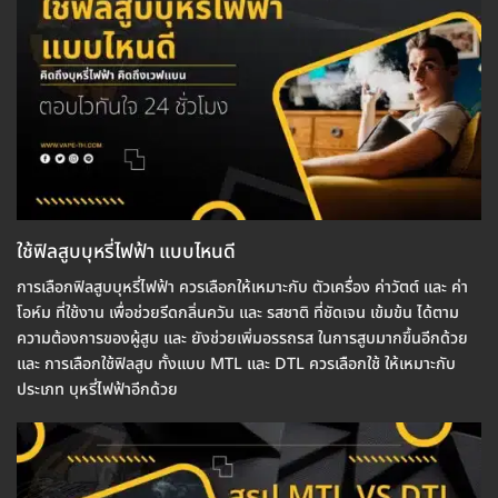
ใช้ฟิลสูบบุหรี่ไฟฟ้า แบบไหนดี
การเลือกฟิลสูบบุหรี่ไฟฟ้า ควรเลือกให้เหมาะกับ ตัวเครื่อง ค่าวัตต์ และ ค่า
โอห์ม ที่ใช้งาน เพื่อช่วยรีดกลิ่นควัน และ รสชาติ ที่ชัดเจน เข้มข้น ได้ตาม
ความต้องการของผู้สูบ และ ยังช่วยเพิ่มอรรถรส ในการสูบมากขึ้นอีกด้วย
และ การเลือกใช้ฟิลสูบ ทั้งแบบ MTL และ DTL ควรเลือกใช้ ให้เหมาะกับ
ประเภท บุหรี่ไฟฟ้าอีกด้วย