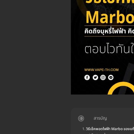
สารบัญ
วิธีเช็คพอตไฟฟ้า Marbo ของแท