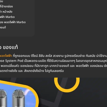
ลอม
่ข้างกล่อง
า หน้าหลัง
ไฟฟ้า Marbo
่อของ พอตไฟฟ้า Marbo
องแท้
o ของแท้
พอตไฟฟ้า
ที่ถูกออกแบบ ดีไซน์ สีสัน สดใส สวยงาม รูปทรงเรียบง่าย ทันสมัย น่าใช้ง
se System Pod เป็นพอตระบบปิด ที่ได้รับความนิยมมากๆ ในตลาดอุตสาหกรรมบุหรี่ไฟฟ
อตเปลี่ยนหัว ของปลอม ที่มีราคาถูก มากกว่าของแท้ และ พอตไฟฟ้า ของปลอม ยั
แตกต่างยังไง และ สังเกตยังไงบ้าง ไปดูกันเลยครับ