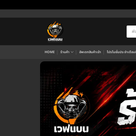
ข้าม
ไป
ยัง
Produ
searc
เนื้อหา
HOME
ร้านค้า
อัพเดทสินค้าเข้า
โปรโมชั่นประจำเดือนนี