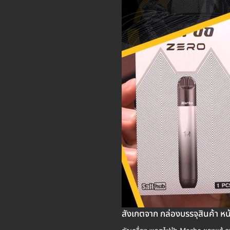
สังเกตจาก กล่องบรรจุสินค้า หน