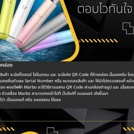
งกล่อง
สินค้า จะมีสติ๊กเกอร์ โฮโรแกรม และ จะมีรหัส QR Code ที่ข้างกล่อง นั้นเองครับ โด
ถ มองเห็นตัวเลข Serial Number หรือ หมายเลขสินค้า และ ให้นำไปตรวจสอบที่ หน้าเว
เครื่อง พอตไฟฟ้า Marbo จะใช้วิธีการแสกน QR Code ผ่านกล้องถ่ายรูป และ เมื่อสแก
งาน ตัวเครื่อง Marbo สามารถกดเข้าไปที่ เว็บไซค์ที่ แบนเนอร์ เด้งขึ้นมา
ว่า เป็นของแท้ หรือ ของปลอม ได้เลย