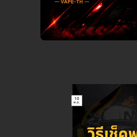
10
พ.ย.