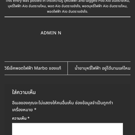
This entry was posted in
เกร็ดความรู้ บุหรี่ไฟฟ้า
and tagged
Pod Aio อันตรายไหม
,
บุหรี่ไฟฟ้า Aio อันตรายไหม
,
พอต Aio อันตรายยังไง
,
พอตบุหรี่ไฟฟ้า Aio อันตรายไหม
,
พอตไฟฟ้า Aio อันตรายยังไง
.
ADMIN N
วิธีเช็คพอตไฟฟ้า Marbo ของแท้
น้ำยาบุหรี่ไฟฟ้า อยู่ได้นานแค่ไหน
ใส่ความเห็น
อีเมลของคุณจะไม่แสดงให้คนอื่นเห็น
ช่องข้อมูลจำเป็นถูกทำ
เครื่องหมาย
*
ความเห็น
*