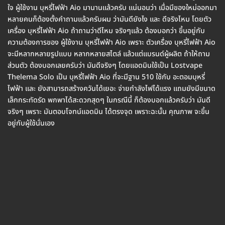
ใจ ผู้ใช้งาน บุหรี่ไฟฟ้า Aio มานานแล้วครับ แน่นอนว่า เมื่อมีของใหม่ออกมา
หลายคนก็ต้องตั้งคำถามแล้วครับผม ว่ามันดียังไง และ ดีจริงไหม โดยตัว
เครื่อง บุหรี่ไฟฟ้า Aio ถ้าถามว่าดีไหม จริงๆแล้ว ต้องบอกว่า ขึ้นอยู่กับ
ความต้องการของ ผู้ใช้งาน บุหรี่ไฟฟ้า Aio เพราะ ตัวเครื่อง บุหรี่ไฟฟ้า Aio
จะมีหลากหลายรูปแบบ หลากหลายสไตล์ แล้วแต่แบรนด์ผู้ผลิต ถ้าให้ถาม
ส่วนตัว ต้องบอกเลยครับว่า มันดีจริงๆ โดยแอดมินใช้เป็น Lostvape
Thelema Solo เป็น บุหรี่ไฟฟ้า Aio ที่จะมีฐาน 510 ใช้กับ อะตอมบุหรี่
ไฟฟ้า และ ยังสามารถสร้างควันได้เยอะ จ่ายกำลังไฟได้แรง แถมยังมีขนาด
เล็กกระทัดรัด พกพาได้สะดวกสุดๆ ในกรณีนี้ ก็ต้องบอกแล้วครับว่า มันดี
จริงๆ เพราะ มันตอบโจทน์แอดมิน ได้ตรงจุด เพราะฉะนั้น คุณภาพ จะขึ้น
อยู่กับผู้ใช้นั่นเอง