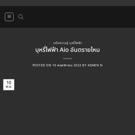
ข้าม
ไป
ยัง
เนื้อหา
เกร็ดความรู้ บุหรี่ไฟฟ้า
บุหรี่ไฟฟ้า Aio อันตรายไหม
POSTED ON
10 พฤศจิกายน 2023
BY
ADMIN N
10
พ.ย.