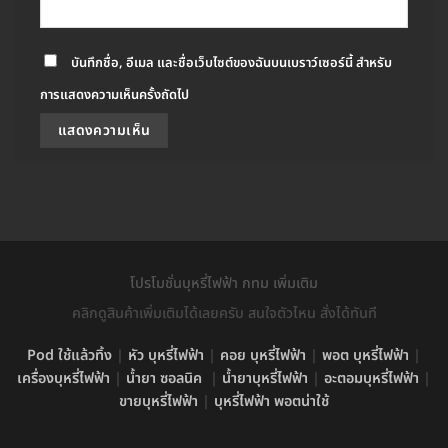
บันทึกชื่อ, อีเมล และชื่อเว็บไซต์ของฉันบนเบราว์เซอร์นี้ สำหรับ
การแสดงความเห็นครั้งถัดไป
โปรโมชั่นบุหรี่ไฟฟ้า กทม เพิ่มเติม
คลิกดูสินค้าเพิ่มเติมได้เลยครับ สนใจตัวไหน สั่งได้ทันที
Pod ใช้แล้วทิ้ง
|
หัว บุหรี่ไฟฟ้า
|
คอย บุหรี่ไฟฟ้า
|
พอต บุหรี่ไฟฟ้า
|
เครื่องบุหรี่ไฟฟ้า
|
น้ำยา ซอลนิค
|
น้ำยาบุหรี่ไฟฟ้า
|
อะตอมบุหรี่ไฟฟ้า
|
ขายบุหรี่ไฟฟ้า
|
บุหรี่ไฟฟ้า พอตน่าใช้