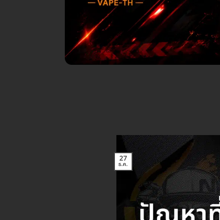
27
ธ.ค.