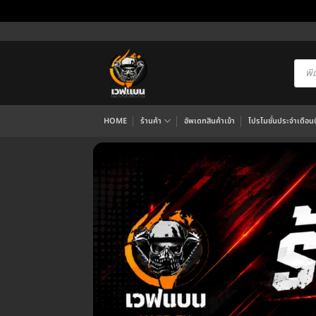
ข้าม
ไป
ยัง
Produ
searc
เนื้อหา
HOME
ร้านค้า
อัพเดทสินค้าเข้า
โปรโมชั่นประจำเดือนนี