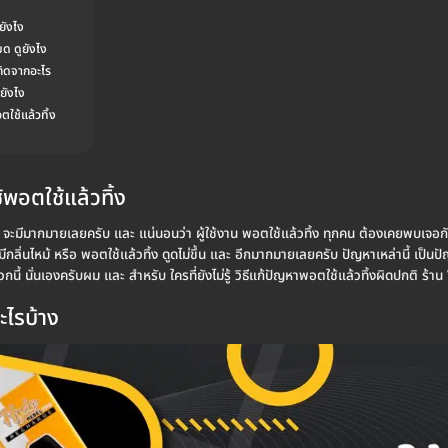
ยังไง
มด ดูยังไง
เกิดจากอะไร
้ยังไง
ใช้แล้วทิ้ง
พอตใช้แล้วทิ้ง
ง จะมีมากมายเลยครับ และ แน่นอนว่า ผู้ใช้งาน พอตใช้แล้วทิ้ง ทุกคน ต้องเคยพบเจอก
ีกลิ่นไหม้ หรือ พอตใช้แล้วทิ้ง ดูดไม่ขึ้น และ อีกมากมายเลยครับ ปัญหาเหล่านี้ เป็นปัญห
กนี้ นั่นเองครับผม และ สำหรับ ใครที่ยังไม่รู้ วิธีแก้ปัญหาพอตใช้แล้วทิ้งผิดปกติ ร
ะไรบ้าง