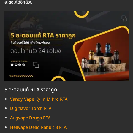
อะตอมได้อีกด้วย
5 อะตอมแท้ RTA ราคาถูก
Vandy Vape Kylin M Pro RTA
Digiflavor Torch RTA
Augvape Druga RTA
Hellvape Dead Rabbit 3 RTA