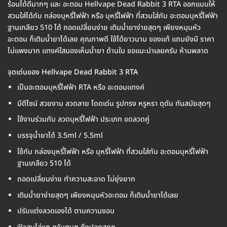
ร้อนได้ดีมากๆ และ อะตอม Hellvape Dead Rabbit 3 RTA ออกแบบให้
สวมใส่ได้กับ กล่องบุหรี่ไฟฟ้า หรือ บุหรี่ไฟฟ้า ที่สวมใส่กับ อะตอมบุหรี่ไฟฟ้า
ฐานเกลียว 510 ได้ ถอดเปลี่ยนง่าย เติมน้ำยาง่ายสุดๆ เพียงหมุนหัว
อะตอม ก็เติมน้ำยาได้เลย คุณภาพดี ใช้ได้ยาวนาน ของแท้ แถมยังมี ราคา
ไม่แพงมาก แทงค์ใสมองเห็นน้ำยา ด้านใน ขอแนะนำเลยครับ ห้ามพลาด
จุดเด่นของ Hellvape Dead Rabbit 3 RTA
เป็นอะตอมบุหรี่ไฟฟ้า RTA หรือ อะตอมแทงค์
มีดีไซน์ สวยงาม ลวดลาย โดดเด่น รูปทรง หรูหรา ดุดัน ทันสมัยสุดๆ
ใช้งานร่วมกับ ลวดบุหรี่ไฟฟ้า ประเภท ขดลวดคู่
บรรจุน้ำยาได้ 3.5ml / 5.5ml
ใช้กับ กล่องบุหรี่ไฟฟ้า หรือ บุหรี่ไฟฟ้า ที่สวมใส่กับ อะตอมบุหรี่ไฟฟ้า
ฐานเกลียว 510 ได้
ถอดเปลี่ยนง่าย ทำความสะอาด ไม่ยุ่งยาก
เติมน้ำยาง่ายสุดๆ เพียงหมุนหัวอะตอม ก็เติมน้ำยาได้เลย
ปรับแต่งลวดเองได้ ตามความชอบ