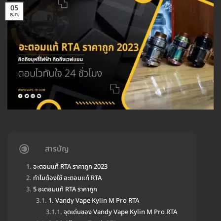
05
ธ.ค.
สารบัญ
อะตอมแท้ RTA ราคาถูก 2023
ทำไมต้องใช้ อะตอมแท้ RTA
5 อะตอมแท้ RTA ราคาถูก
1. Vandy Vape Kylin M Pro RTA
จุดเด่นของ Vandy Vape Kylin M Pro RTA