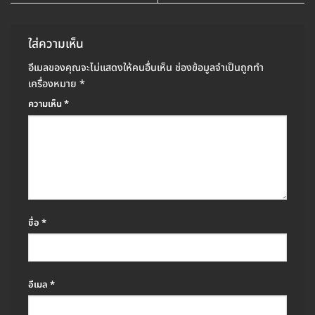
ใส่ความเห็น
อีเมลของคุณจะไม่แสดงให้คนอื่นเห็น
ช่องข้อมูลจำเป็นถูกทำ
เครื่องหมาย
*
ความเห็น
*
ชื่อ
*
อีเมล
*