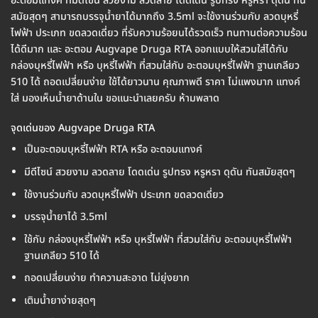
อะตอมแทงค์ ที่มีดีไซน์ สวยงาม ลวดลาย โดดเด่น รูปทรง หรูหรา ดุดัน ทัน
สมัยสุดๆ สามารถบรรจุน้ำยาได้มากถึง 3.5ml จะใช้งานร่วมกับ ลวดบุหรี่
ไฟฟ้า ประเภท ขดลวดเดี่ยว ที่รับความร้อยนได้รวดเร็ว ทนทานต่อความร้อน
ได้ดีมาก และ อะตอม Augvape Druga RTA ออกแบบให้สวมใส่ได้กับ
กล่องบุหรี่ไฟฟ้า หรือ บุหรี่ไฟฟ้า ที่สวมใส่กับ อะตอมบุหรี่ไฟฟ้า ฐานเกลียว
510 ได้ ถอดเปลี่ยนง่าย ใช้ได้ยาวนาน คุณภาพดี ราคา ไม่แพงมาก แทงค์
ใส่ มองเห็นน้ำยาด้านใน ขอแนะนำเลยครับ ห้ามพลาด
จุดเด่นของ Augvape Druga RTA
เป็นอะตอมบุหรี่ไฟฟ้า RTA หรือ อะตอมแทงค์
มีดีไซน์ สวยงาม ลวดลาย โดดเด่น รูปทรง หรูหรา ดุดัน ทันสมัยสุดๆ
ใช้งานร่วมกับ ลวดบุหรี่ไฟฟ้า ประเภท ขดลวดเดี่ยว
บรรจุน้ำยาได้ 3.5ml
ใช้กับ กล่องบุหรี่ไฟฟ้า หรือ บุหรี่ไฟฟ้า ที่สวมใส่กับ อะตอมบุหรี่ไฟฟ้า
ฐานเกลียว 510 ได้
ถอดเปลี่ยนง่าย ทำความสะอาด ไม่ยุ่งยาก
เติมน้ำยาง่ายสุดๆ