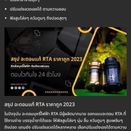
ปรับแต่งลวดเองได้ ตามความชอบ
ฟิลสูบโล่งๆ ควันตูมๆ ถึงปอดสุดๆ
สรุป อะตอมแท้ RTA ราคาถูก 2023
ในปัจจุบัน อะตอมบุหรี่ไฟฟ้า RTA มีผู้ผลิตมากมาย ออกแบบอะตอม RTA ที่
ใช้งานง่าย บรรจุน้ำยาได้เยอะ ให้ฟิลสูบโล่งๆ นุ่ม ลื่น ควันตูมๆ สูบเพลินๆ
ถึงปอด แถมยัง ปรับแต่งลวดได้หลากหลาย เลือกปรับแต่งเองได้ตามความ