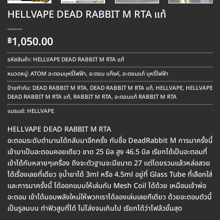
HELLVAPE DEAD RABBIT M RTA แท้
1,050.00
฿
รหัสสินค้า:
HELLVAPE DEAD RABBIT M RTA แท้
หมวดหมู่:
ATOM อะตอมบุหรี่ไฟฟ้า
,
อะตอม แท็งค์
,
อะตอมแท้ บุหรี่ไฟฟ้า
ป้ายกำกับ:
DEAD RABBIT M RTA
,
DEAD RABBIT M RTA แท้
,
HELLVAPE
,
HELLVAPE
DEAD RABBIT M RTA แท้
,
RABBIT M RTA
,
อะตอมแท้ RABBIT M RTA
แบรนด์:
HELLVAPE
HELLVAPE DEAD RABBIT M RTA
อะตอมระดับตำนานได้กลับมาอีกครั้ง กับชื่อ DeadRabbit M การมาครั้งนี้
เข้ามาเป็นอะตอมคอยเดียว ขาด 25 มิล สูง 46.5 มิล เรียกได้เป็นอะตอมที่
เข้าได้กับหลายๆเครื่อง ถึงจะตัวฐานจะมีขนาด 27 แต่โดยรวมแล้วหล่อสวย
ได้เรื่องเลยที่เดียว จุน้ำยาได้ 3ml หรือ 4.5ml อยู่ที่ Glass Tube ที่เลือกใส่
และการมาครั้งนี้ ได้ออกแบบให้เล่นกับ Mesh Coil ได้ด้วย เหมือนเจ้าพ่อ
อะตอม เข้าได้มอบพลังใหม่ให้พวกเราได้ลองเล่นเลยทีเดียว ด้วยอะตอมตัวนี้
เป็นรูลมบน ทำฟิวสูบที่ได้ ไม่โล่งจนเกินไป เรียกได้ว่าโฟล้วขั้นสุด