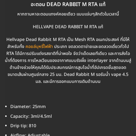
อะตอม DEAD RABBIT M RTA แท้
หากถามหาอะตอมแทงค์คอยเดียว แบบแจ่มๆสักตัวในเวลานี้
HELLVAPE DEAD RABBIT M RTA แท้
Hellvape Dead Rabbit M RTA เป็น Mesh RTA อเนกประสงค์ ที่มีให้
สำหรับทั้ง
คอยล์บุหรี่ไฟฟ้า
ประเภท ขดลวดตาข่ายและขดลวดเดี่ยวทั่วไป
RTA ได้มีการปรับแต่งรสชาติที่น่าพอใจ จัดว่าเด็ดเลยทีเดียว และการส่งไอ
น้ำที่ต้องการ การไหลเวียนของอากาศแบบรังผึ้ง interlayer จากด้านบนสู่
ด้านข้างช่วยให้คุณได้รับประสบกรณ์การสูบไอน้ำที่อัปเกรดขั้นสุดยอด
ขนาดเส้นผ่านศูนย์กลาง 25 มม. Dead Rabbit M รอรับน้ำ vape 4.5
มล. และมีการออกแบบการเติมด้านบน
Diameter: 25mm
Capacity: 3ml/4.5ml
Drip tip: 810
Airflow: Adjustable