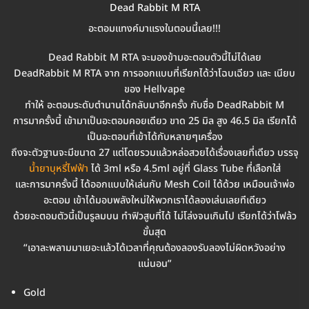
Dead Rabbit M RTA
อะตอมแทงค์มาแรงในตอนนี้เลย!!!
Dead Rabbit M RTA จะมองข้ามอะตอมตัวนี้ไม่ได้เลย
DeadRabbit M RTA จาก การออกแบบที่เรียกได้ว่าโฉบเฉียว และ เนียบ
ของ Hellvape
ทำให้ อะตอมระดับตำนานได้กลับมาอีกครั้ง กับชื่อ DeadRabbit M
การมาครั้งนี้ เข้ามาเป็นอะตอมคอยเดียว ขาด 25 มิล สูง 46.5 มิล เรียกได้
เป็นอะตอมที่เข้าได้กับหลายๆเครื่อง
ถึงจะตัวฐานจะมีขนาด 27 แต่โดยรวมแล้วหล่อสวยได้เรื่องเลยที่เดียว บรรจุ
น้ำยาบุหรี่ไฟฟ้า
ได้ 3ml หรือ 4.5ml อยู่ที่ Glass Tube ที่เลือกใส่
และการมาครั้งนี้ ได้ออกแบบให้เล่นกับ Mesh Coil ได้ด้วย เหมือนเจ้าพ่อ
อะตอม เข้าได้มอบพลังใหม่ให้พวกเราได้ลองเล่นเลยทีเดียว
ด้วยอะตอมตัวนี้เป็นรูลมบน ทำฟิวสูบที่ได้ ไม่โล่งจนเกินไป เรียกได้ว่าโฟล้ว
ขั้นสุด
“เอาละพลามมาเยอะแล้วได้เวลาที่คุณต้องลองรับลองไม่ผิดหวังอย่าง
แน่นอน”
Gold