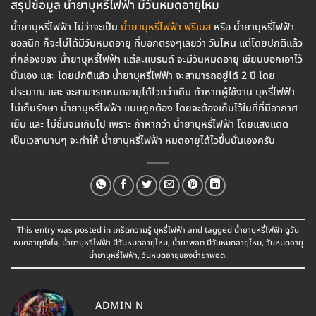
สรุปข้อมูล น้ำยาบุหรี่ไฟฟ้า มีวันหมดอายุไหม
น้ำยาบุหรี่ไฟฟ้า ไม่ว่าจะเป็น
น้ำยาบุหรี่ไฟฟ้า ฟรีเบส
หรือ น้ำยาบุหรี่ไฟฟ้า
ซอลนิค ก็จะไม่ได้มีวันหมดอายุ ที่บอกตรงๆเลยว่า วันไหน แต่โดยปกติแล้ว
ที่กล่องของ น้ำยาบุหรี่ไฟฟ้า แต่ละแบรนด์ จะมีวันหมดอายุ เขียนบอกเอาไว้
นั่นเอง และ โดยปกติแล้ว น้ำยาบุหรี่ไฟฟ้า จะสามารถอยู่ได้ 2 ปี โดย
ประมาณ และ จะสามารถหมดอายุได้ไวกว่าเดิม ถ้าหากผู้ใช้งาน บุหรี่ไฟฟ้า
ไม่เก็บรักษา น้ำยาบุหรี่ไฟฟ้า แบบถูกต้อง โดยจะต้องเก็บไว้ในที่ที่มีอากาศ
เย็น และ ไม่ชื้นจนเกินไป เพราะ ถ้าหากว่า น้ำยาบุหรี่ไฟฟ้า โดยแสงแดด
เป็นเวลานานๆ จะทำให้ น้ำยาบุหรี่ไฟฟ้า หมดอายุได้ไวขึ้นนั่นเองครับ
This entry was posted in
เกร็ดความรู้ บุหรี่ไฟฟ้า
and tagged
น้ำยาบุหรี่ไฟฟ้า ดูวัน
หมดอายุยังไง
,
น้ำยาบุหรี่ไฟฟ้า มีวันหมดอายุไหม
,
น้ำยาพอต มีวันหมดอายุไหม
,
วันหมดอายุ
น้ำยาบุหรี่ไฟฟ้า
,
วันหมดอายุของน้ำยาพอต
.
ADMIN N