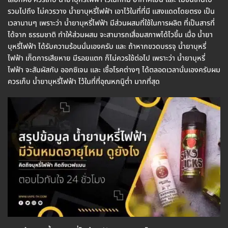
รวมไปถึง ไม่ควรวาง น้ำยาบุหรี่ไฟฟ้า เอาไว้ในที่ที่มี แสงแดดโดยตรง เป็น
เวลานานๆ เพราะว่า น้ำยาบุหรี่ไฟฟ้า มีส่วนผสมที่ใช้ในการผลิต ที่เป็นสารที่
ได้จาก ธรรมชาติ ทำให้ส่วมผสม จะสามารถเสื่อมสภาพได้ไวขึ้น เมื่อ น้ำยา
บุหรี่ไฟฟ้า ได้รับความร้อนนั่นเองครับ และ ถ้าหากขวดบรรจุ น้ำยาบุหรี่
ไฟฟ้า เกิิดการเสียหาย มีรอยแตก ก็ไม่ควรใช้ต่อไป เพราะว่า น้ำยาบุหรี่
ไฟฟ้า จะสัมผัสกับ ออกซิเจน และ เชื้อโรคต่างๆ ได้ตลอดเวลานั่นเองครับผม
ควรเก็บ น้ำยาบุหรี่ไฟฟ้า ไว้ในที่ที่อุณหภมูิต่ำ มากที่สุด