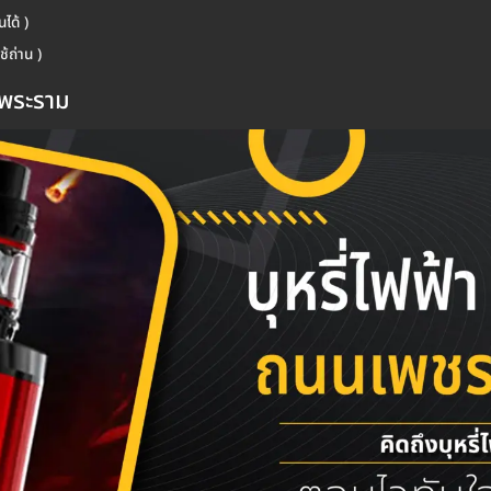
ได้ )
ช้ถ่าน )
รพระราม