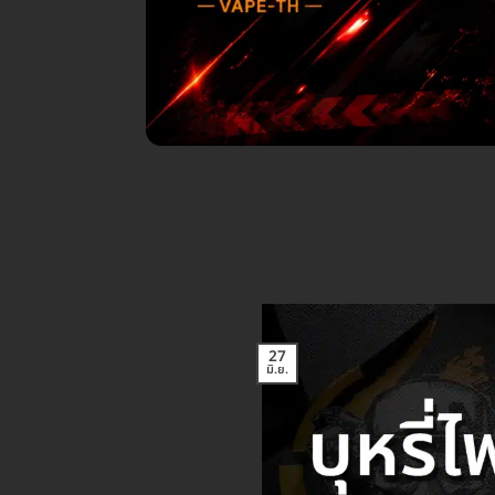
27
มิ.ย.