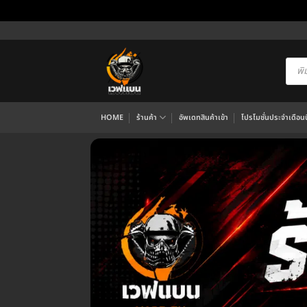
ข้าม
ไป
ยัง
Produ
searc
เนื้อหา
HOME
ร้านค้า
อัพเดทสินค้าเข้า
โปรโมชั่นประจำเดือนนี