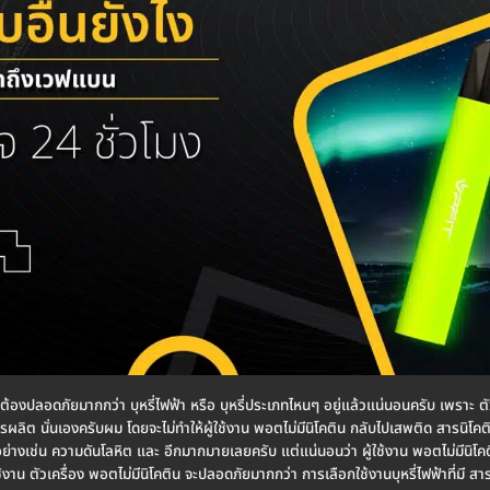
ะต้องปลอดภัยมากกว่า บุหรี่ไฟฟ้า หรือ บุหรี่ประเภทไหนๆ อยู่แล้วแน่นอนครับ เพราะ ตัว
ลิต นั่นเองครับผม โดยจะไม่ทำให้ผู้ใช้งาน พอตไม่มีนิโคติน กลับไปเสพติด สารนิโคติ
ๆ อย่างเช่น ความดันโลหิต และ อีกมากมายเลยครับ แต่แน่นอนว่า ผู้ใช้งาน พอตไม่มีน
้งาน ตัวเครื่อง พอตไม่มีนิโคติน จะปลอดภัยมากกว่า การเลือกใช้งานบุหรี่ไฟฟ้าที่มี สารนิ