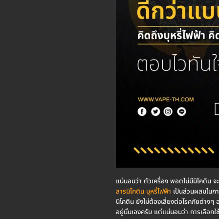
แน่นอนว่า ตัวเครื่อง พอตไม่มีนิโคติน จ
สารนิโคติน บุหรี่ไฟฟ้า
เป็นส่วนผสมในการผ
นิโคติน ยังไม่ต้องเสี่ยงต่อโรคภัยต่าง
อยู่นั่นเองครับ แต่แน่นอนว่า การเลือกใช