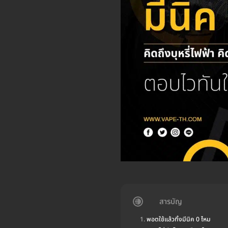
สารบัญ
พอตใช้แล้วทิ้งมีนิค 0 ไหม