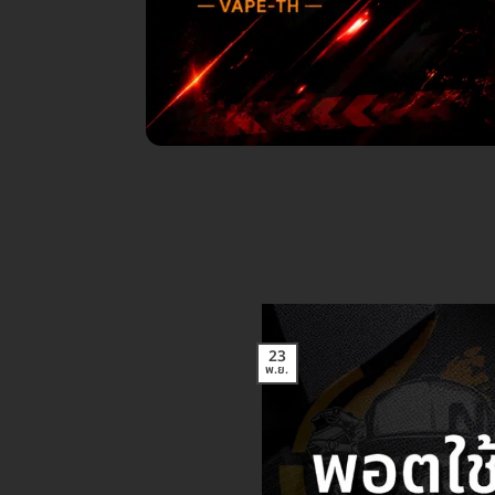
23
พ.ย.