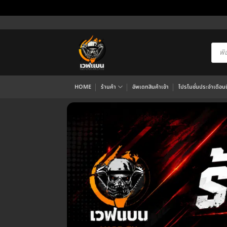
ข้าม
ไป
ยัง
Produ
searc
เนื้อหา
HOME
ร้านค้า
อัพเดทสินค้าเข้า
โปรโมชั่นประจำเดือนนี