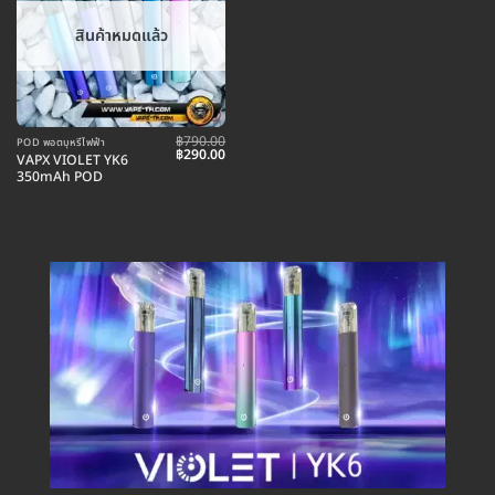
สินค้าหมดแล้ว
฿
790.00
POD พอตบุหรี่ไฟฟ้า
Original
Current
฿
290.00
VAPX VIOLET YK6
price
price
350mAh POD
was:
is:
฿790.00.
฿290.00.