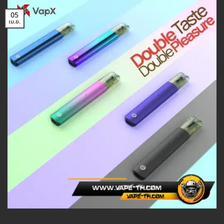
05
เม.ย.