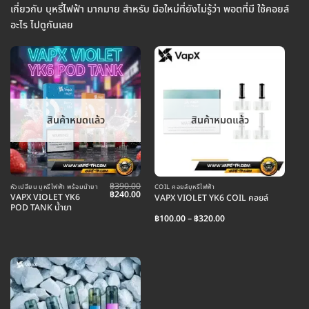
เกี่ยวกับ บุหรี่ไฟฟ้า มากมาย สำหรับ มือใหม่ที่ยังไม่รู้ว่า พอตที่มี ใช้คอยล์
อะไร ไปดูกันเลย
สินค้าหมดแล้ว
สินค้าหมดแล้ว
฿
390.00
หัวเปลี่ยน บุหรี่ไฟฟ้า พร้อมน้ำยา
COIL คอยล์บุหรี่ไฟฟ้า
Original
Current
฿
240.00
VAPX VIOLET YK6
VAPX VIOLET YK6 COIL คอยล์
price
price
POD TANK น้ำยา
was:
is:
Price
฿390.00.
฿240.00.
฿
100.00
–
฿
320.00
range:
฿100.00
through
฿320.00