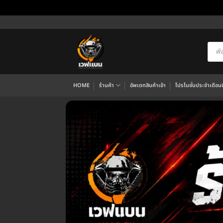
ข้าม
ไป
ยัง
Produ
searc
เนื้อหา
HOME
ร้านค้า
อัพเดทสินค้าเข้า
โปรโมชั่นประจำเดือนนี