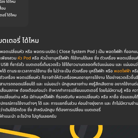
ื่อง ได้ไหม
ื่อม
อรี่ ได้ไหม
ตเตอรี่ ได้ไหม
ม พอตเปลี่ยนหัว หรือ พอตระบบปิด ( Close System Pod ) เป็น พอตไฟฟ้า ที่ออกแบบให
อง เพียงสวม
หัว Pod
หรือ หัวน้ำยาบุหรี่ไฟฟ้า ก็ใช้งานได้เลย ซึ่ง ตัวเครื่อง พอตเปลี่ย
ย USB ที่ชาร์จไว แบตเตอรี่เต็มรวดเร็ว ใช้ได้ยาวนานตลอดทั้งวันแน่นอน และ แน่นอนว่
ด้ ตามระยะเวลาการใช้งาน ซึ่ง ไม่ว่าจะเป็น ตัวเครื่อง บุหรี่ไฟฟ้า หรือ
พอตไฟฟ้า
หรือ
ี ตัวเครื่อง พอตเปลี่ยนหัว ก็อาจทำให้ตัวเครื่องหมดอายุการใช้งาน ได้อย่างรวดเร็วขึ้น
 ไม่สามารถถอดเปลี่ยนได้ และ แน่นอนว่า นักสูบหลายท่าน คงรู้สึกเสียดาย อยากใช้งา
่ เสื่อมสภาพ ต้องเตือนก่อนว่า ถ้าหากทำการเปลี่ยนแบตเตอรี่ โดยไม่มีความรู้ หรือ 
อดเปลี่ยนถ่าน หรือ มีถ่านบุหรี่ไฟฟ้า ที่รองรับกับ พอตเปลี่ยนหัว หรือ หาซื้อ ซ่อมแซ
อุปกรณ์การใช้งานต่างๆ ได้ และ การแยกชิ้นส่วน ค่อนข้างยุ่งยาก และ ถ้าไม่มีความช
่าเดิมได้อีกด้วย ซึ่ง สำหรับนักสูบ ที่ต้องการเปลี่ยน แบตเตอรี่
ีคำแนะนำ อะไรบ้าง ไปดูกันเลยครับ