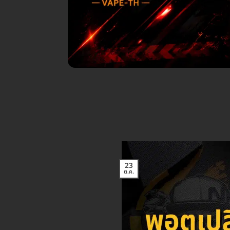
23
ต.ค.