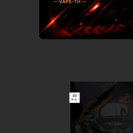
30
พ.ย.