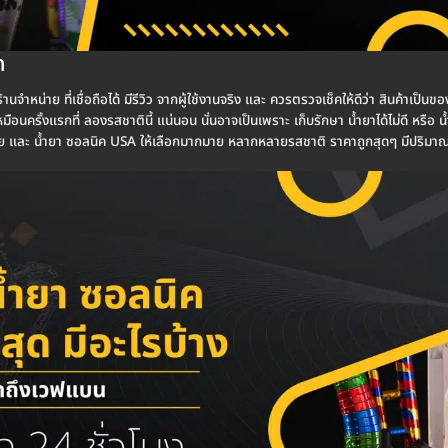
ค
้านจำหน่าย ที่เชื่อถือได้ มีรีวิว จากผู้ใช้งานจริง และ ควรตรวจเช็คให้ดีว่า สินค้าเ
เหมือนครั้งแรกที่ ลองรสชาตินี้ แน่นอน นั่นอาจเป็นเพราะ เก็บรักษา น้ำยาได้ไม่ดี หร
ีย และ น้ำยา ซอลนิค USA ให้เลือกมากมาย หลากหลายรสชาติ ราคาถูกสุดๆ มีปริมา