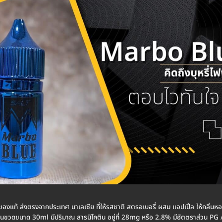
ของแท้ ส่งตรงจากประเทศ มาเลเซีย ที่ให้รสชาติ สตรอเบอรี่ ผสม แอปเปิ้ล ให้กลิ่นห
ขวดขนาด 30ml มีปริมาณ สารนิโคติน อยู่ที่ 28mg หรือ 2.8% มีอัตตราส่วน PG / VG