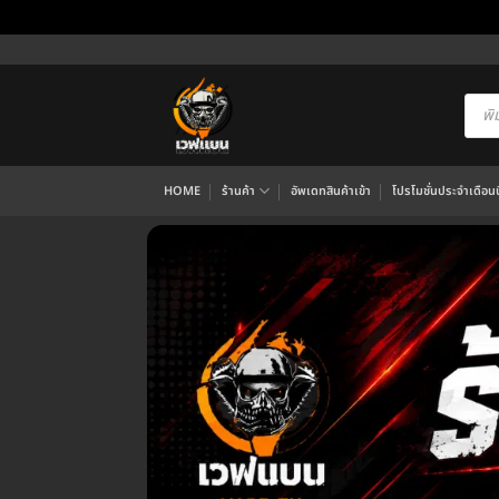
ข้าม
ไป
ยัง
Produ
searc
เนื้อหา
HOME
ร้านค้า
อัพเดทสินค้าเข้า
โปรโมชั่นประจำเดือนนี