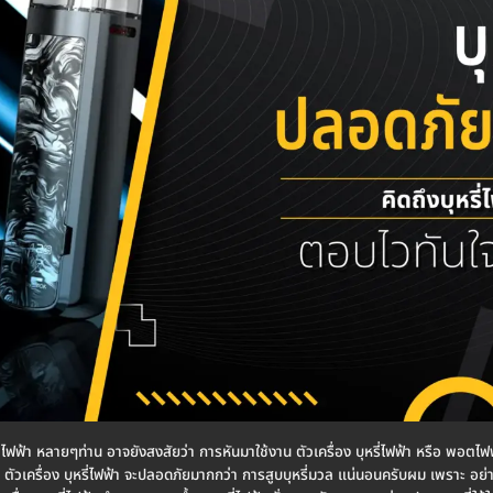
พอตไฟฟ้า หลายๆท่าน อาจยังสงสัยว่า การหันมาใช้งาน ตัวเครื่อง บุหรี่ไฟฟ้า หรือ พอต
ัวเครื่อง บุหรี่ไฟฟ้า จะปลอดภัยมากกว่า การสูบบุหรี่มวล แน่นอนครับผม เพราะ อย่างที่ร