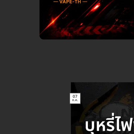
07
ก.ค.