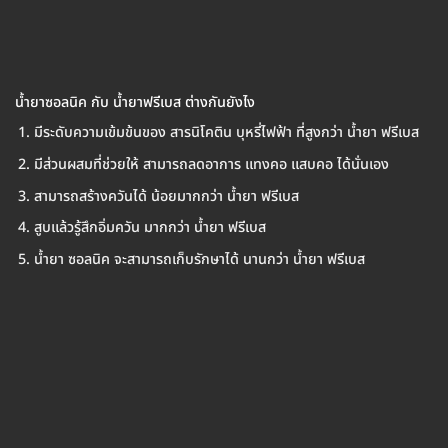
น้ำยาซอลนิค กับ น้ำยาฟรีเบส ต่างกันยังไง
มีระดับความเข้มข้นของ สารนิโคติน บุหรี่ไฟฟ้า ที่สูงกว่า น้ำยา ฟรีเบส
มีส่วนผสมที่ช่วยให้ สามารถลดอาการ แทงคอ แสบคอ ได้นั่นเอง
สามารถสร้างควันได้ น้อยมากกว่า น้ำยา ฟรีเบส
สูบแล้วรู้สึกอิ่มควัน มากกว่า น้ำยา ฟรีเบส
น้ำยา ซอลนิค จะสามารถเก็บรักษาได้ นานกว่า น้ำยา ฟรีเบส