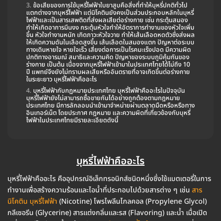
ข้อเสียของการใช้บุหรี่ไฟฟ้าใบยาสูบคือสิ่งที่ทำให้บุหรี่ปกติทั่วไป
แตกต่างจากบุหรี่ไฟฟ้า แต่นิโคตินยังคงเป็นส่วนประกอบหลักในบุหรี่
ไฟฟ้าและเป็นสารเสพติดที่ส่งผลเสียต่อร่างกาย เช่น กระตุ้นสมอง
ทำให้เกิดอาการมึนงง กระตุ้นหัวใจทำให้อัตราการทำงานของหัวใจเพิ่ม
ขึ้น หัวใจทำงานหนัก เกิดภาวะหัวใจวาย ทำให้เส้นเลือดหดตัวซึ่งส่งผล
ให้เกิดความดันในเลือดสูงขึ้น เส้นเลือดในสมองแตก ปัญหาต่อระบบ
ทางเดินหายใจ หายใจเร็ว เสี่ยงต่อการเป็นโรคมะเร็งปอด มีความผิด
ปกติทางอารมณ์ สมาธิและความคิด ปัญหาของระบบภูมิคุ้มกันของ
ร่างกาย เป็นต้น เนื่องจากบุหรี่ไฟฟ้าเข้ามาในประเทศไทยได้ไม่ถึง 10
ปี แพทย์จึงยังไม่ทราบผลเสียหรืออันตรายที่อาจเกิดขึ้นต่อร่างกาย
ในระยะยาว บุหรี่ไฟฟ้าคืออะไร
บุหรี่ไฟฟ้ากับกฏหมายประเทศไทย บุหรี่ไฟฟ้าคืออะไรในปัจจุบัน
บุหรี่ไฟฟ้ายังไม่สามารถซื้อขายกันได้อย่างถูกต้องตามกฎหมาย
ประเทศไทย มีการลักลอบนำเข้ามาจำหน่ายผ่านตลาดมืดหรือหรือทาง
อินเทอร์เน็ต โดยประกาศ กฎหมาย และความผิดที่เกี่ยวข้องกับบุหรี่
ไฟฟ้าในประเทศไทยมีรายละเอียดดังนี้
บุหรี่ไฟฟ้าคืออะไร
บุหรี่ไฟฟ้าคืออะไร คืออุปกรณ์อิเล็กทรอนิกส์ชนิดหนึ่งซึ่งใช้แบตเตอรี่ในการ
ทำงานเพื่อสร้างความร้อนและไอน้ำที่ประกอบไปด้วยสารต่าง ๆ เช่น
สาร
นิโคติน บุหรี่ไฟฟ้า
(Nicotine) โพรไพลีนไกลคอล (Propylene Glycol)
กลีเซอรีน (Glycerine) สารแต่งกลิ่นและรส (Flavoring) และน้ำ เมื่อเปิด