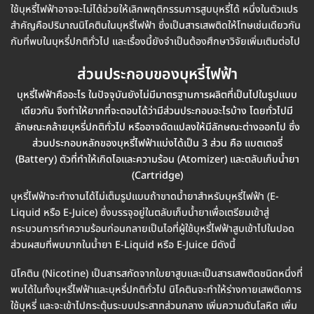
ใช้บุหรี่ไฟฟ้าอาจจะไม่ได้ช่วยให้เลิกพฤติกรรมการสูบบุหรี่ได้ หนึ่งในตัวแปร
สำคัญคือปริมาณนิโคตินในบุหรี่ไฟฟ้า ซึ่งเป็นสารเสพติดให้โทษเช่นเดียวกัน
กับที่พบในบุหรี่ปกติทั่วไป และเรื่องนี้ยังจำเป็นต้องศึกษาวิจัยเพิ่มเติมต่อไป
ส่วนประกอบของบุหรี่ไฟฟ้า
บุหรี่ไฟฟ้าคืออะไร ในปัจจุบันยังไม่มีมาตรฐานการผลิตที่เป็นไปในรูปแบบ
เดียวกัน จึงทำให้ยากที่จะตอบได้ว่ามีส่วนประกอบอะไรบ้าง โดยทั่วไปมี
ลักษณะคล้ายบุหรี่ปกติทั่วไป หรืออาจดัดแปลงให้มีลักษณะต่างออกไป ซึ่ง
ส่วนประกอบหลักของบุหรี่ไฟฟ้าแบ่งได้เป็น 3 ส่วน คือ แบตเตอรี่
(Battery) ตัวที่ทำให้เกิดไอและความร้อน (Atomizer) และตลับเก็บน้ำยา
(Cartridge)
บุหรี่ไฟฟ้าจะทำงานได้ไม่เต็มรูปแบบถ้าขาดน้ำยาสำหรับบุหรี่ไฟฟ้า (E-
Liquid หรือ E-Juice) ซึ่งบรรจุอยู่ในตลับเก็บน้ำยาเพื่อเตรียมเข้าสู่
กระบวนการทำความร้อนก่อนกลายเป็นไอที่ผู้ใช้บุหรี่ไฟฟ้าสูบเข้าไปในปอด
ส่วนผสมที่พบมากในน้ำยา E-Liquid หรือ E-Juice มีดังนี้
นิโคติน (Nicotine) เป็นสารสกัดจากใบยาสูบและเป็นสารเสพติดชนิดหนึ่งที่
พบได้ในทั้งบุหรี่ไฟฟ้าและบุหรี่ปกติทั่วไป นิโคตินจะทำให้ร่างกายเสพติดการ
ใช้บุหรี่ และจะเข้าไปกระตุ้นระบบประสาทส่วนกลาง เพิ่มความดันโลหิต เพิ่ม