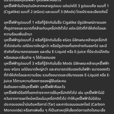
ประเภทของบุหรี่ไฟฟ้า บุหรี่ไฟฟ้าคืออะไร
บุหรี่ไฟฟ้าในปัจจุบันมีหลากหลายรูปแบบ แต่แบ่งได้ 3 รูปแบบคือ แบบที่ 1
(Cigalike) แบบที่ 2 (eGos) และแบบที่ 3 (Mods) โดยมีรายละเอียดดังนี้
บุหรี่ไฟฟ้ารูปแบบที่ 1 หรือที่รู้จักกันในชื่อ Cigalike มีรูปลักษณ์ภายนอก
ทั้งรูปทรงและขนาดที่คล้ายกับบุหรี่ปกติทั่วไป แต่จะมีตัวที่ทำให้เกิดไอและ
ความร้อนเพิ่มเข้ามา
บุหรี่ไฟฟ้ารูปแบบที่ 2 หรือที่รู้จักกันในชื่อ eGos มีลักษณะคล้ายบุหรี่ปกติ
ทั่วไปเช่นกัน แต่มีขนาดใหญ่กว่า หรือมีรูปทรงที่แตกต่างกันออกไป และมี
ตัวถังที่สามารถถอดออก และเติม E-Liquid หรือ E-Juice ที่มีระดับนิโคติน
หรือรสและกลิ่นต่าง ๆ ได้ด้วยตนเอง
บุหรี่ไฟฟ้ารูปแบบที่ 3 หรือที่รู้จักกันในชื่อ Mods มีลักษณะคล้ายบุหรี่ไฟฟ้า
แบบ eGos แต่มีขนาดใหญ่กว่า และสามารถปรับแรงดันไฟฟ้า ขนาดของตัว
ที่ทำให้เกิดไอและความร้อน รวมถึงขนาดและปริมาณของ E-Liquid หรือ E-
Juice ได้ตามความต้องการของผู้ใช้แต่ละคน
ข้อดีของการใช้บุหรี่ไฟฟ้า บุหรี่ไฟฟ้าคืออะไร
บุหรี่ไฟฟ้ามีข้อดีที่แตกต่างจากการใช้บุหรี่ปกติทั่วไป เช่น บุหรี่ไฟฟ้าไม่มี
ควันจากการเผาไหม้เหมือนในบุหรี่ปกติทั่วไป ทำให้บุหรี่ไฟฟ้าไม่มีส่วน
ประกอบของน้ำมันดินหรือทาร์ (Tar) และคาร์บอนมอนอกไซด์ (Carbon
Monoxide) หรือสารพิษอื่น ๆ ที่เป็นสาเหตุให้เสี่ยงต่อการเกิดโรคมะเร็ง