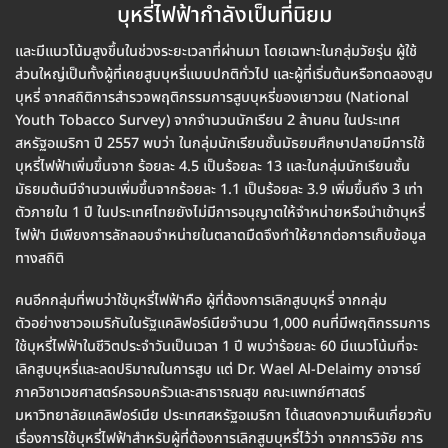
บุหรี่ไฟฟ้ากำลังเป็นที่นิยม
และมีแนวโน้มสูงขึ้นในช่วงระยะเวลาที่ผ่านมา โดยเฉพาะในกลุ่มวัยรุ่น ผู้ใช้
ส่วนใหญ่เป็นทั้งผู้ที่เคยสูบบุหรี่แบบปกติทั่วไป และผู้ที่เริ่มต้นหรือทดลองสูบ
บุหรี่ จากสถิติการสำรวจพฤติกรรมการสูบบุหรี่ของเยาวชน (National
Youth Tobacco Survey) จากจำนวนนักเรียน 2 ล้านคน ในประเทศ
สหรัฐอเมริกา ปี 2557 พบว่า ในกลุ่มนักเรียนชั้นมัธยมศึกษาปลายมีการใช้
บุหรี่ไฟฟ้าเพิ่มขึ้นจาก ร้อยละ 4.5 เป็นร้อยละ 13 และในกลุ่มนักเรียนชั้น
มัธยมต้นมีจำนวนเพิ่มขึ้นจากร้อยละ 1.1 เป็นร้อยละ 3.9 เพิ่มขึ้นถึง 3 เท่า
ตัวภายใน 1 ปี ในประเทศไทยยังไม่มีการอนุญาตให้จำหน่ายหรือนำเข้าบุหรี่
ไฟฟ้า มีเพียงการลักลอบจำหน่ายในตลาดมืดจึงทำให้ยากต่อการเก็บข้อมูล
ทางสถิติ
คนอีกกลุ่มที่พบว่าใช้บุหรี่ไฟฟ้าคือ ผู้ที่ต้องการเลิกสูบบุหรี่ จากกลุ่ม
ตัวอย่างชาวอเมริกันในรัฐแคลิฟอร์เนียจำนวน 1,000 คนที่มีพฤติกรรมการ
ใช้บุหรี่ไฟฟ้าในชีวิตประจำวันเป็นเวลา 1 ปี พบว่าร้อยละ 60 มีแนวโน้มที่จะ
เลิกสูบบุหรี่และลดปริมาณในการสูบ แต่ Dr. Wael Al-Delaimy อาจารย์
ภาควิชาเวชศาสตร์ครอบครัวและสาธารณสุข คณะแพทย์ศาสตร์
มหาวิทยาลัยแคลิฟอร์เนีย ประเทศสหรัฐอเมริกา ได้แสดงความเห็นเกี่ยวกับ
เรื่องการใช้บุหรี่ไฟฟ้าสำหรับผู้ที่ต้องการเลิกสูบบุหรี่ไว้ว่า จากการวิจัย การ