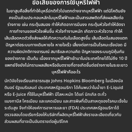
ข้อเสียของการใช้บุหรี่ไฟฟ้า
ใบยาสูบคือสิ่งที่ทำให้บุหรี่ปกติทั่วไปแตกต่างจากบุหรี่ไฟฟ้า แต่นิโคตินยัง
คงเป็นส่วนประกอบหลักในบุหรี่ไฟฟ้าและเป็นสารเสพติดที่ส่งผลเสียต่อ
ร่างกาย เช่น กระตุ้นสมอง ทำให้เกิดอาการมึนงง กระตุ้นหัวใจทำให้อัตรา
การทำงานของหัวใจเพิ่มขึ้น หัวใจทำงานหนัก เกิดภาวะหัวใจวาย ทำให้
เส้นเลือดหดตัวซึ่งส่งผลให้เกิดความดันในเลือดสูงขึ้น เส้นเลือดในสมองแตก
ปัญหาต่อระบบทางเดินหายใจ หายใจเร็ว เสี่ยงต่อการเป็นโรคมะเร็งปอด มี
ความผิดปกติทางอารมณ์ สมาธิและความคิด ปัญหาของระบบภูมิคุ้มกัน
ของร่างกาย เป็นต้น เนื่องจากบุหรี่ไฟฟ้าเข้ามาในประเทศไทยได้ไม่ถึง 10 ปี
แพทย์จึงยังไม่ทราบผลเสียหรืออันตรายที่อาจเกิดขึ้นต่อร่างกายในระยะยาว
บุหรี่ไฟฟ้าคืออะไร
นักวิจัยโรงเรียนสาธารณสุข Johns Hopkins Bloomberg ในเมืองบัล
ติมอร์ รัฐแมริแลนด์ ประเทศสหรัฐอเมริกา ได้ค้นพบว่าในน้ำยา E-Liquid
หรือ E-Juice ที่ใช้ในบุหรี่ไฟฟ้า มีโลหะหนัก ได้แก่ นิกเกิล ตะกั่ว
แมงกานีส โครเมียม และแคดเมียม และสารพิษที่เป็นสาเหตุของโรคมะเร็งใน
ระดับสูง จึงทำให้องค์การอาหารและยา (FDA) ประเทศสหรัฐอเมริกาได้
ตรวจสอบโดยเรียกร้องให้บริษัทที่ผลิตบุหรี่ไฟฟ้าส่งรายละเอียดเกี่ยวกับ
ส่วนผสมที่อาจเป็นอันตรายต่อผู้บริโภค