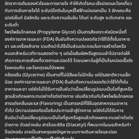
อัตราการเต้นของหัวใจและการหายใจ ทำให้เกิดโรคมะเร็งปอดและโรคเกี่ยว
กับทางเดินหายใจได้ ระดับนิโคตินในบุหรี่ไฟฟ้าแบ่งออกเป็น 3 ลักษณะคือ
เปอร์เซ็นต์ มิลลิกรัม และระดับความเข้มข้น ได้แก่ ระดับสูง ระดับกลาง และ
ระดับต่ำ
โพรไพลีนไกลคอล (Propylene Glycol) เป็นสารสังเคราะห์ชนิดหนึ่งที่
องค์การอาหารและยา (FDA) ยืนยันถึงความปลอดภัยว่าใช้ได้ทั้งในอาหาร
ยา และเครื่องสำอาง รวมถึงนำไปใช้เป็นส่วนประกอบในการสร้างไอหรือ
หมอกสำหรับเวทีการแสดงต่าง ๆ แต่เมื่อสัมผัสหรือสูดดมเข้าไปอาจก่อให้
เกิดการระคายเคืองที่ดวงตาและปอดได้ โดยเฉพาะในผู้ที่เป็นโรคปอดเรื้อรัง
โรคหอบหืด และโรคถุงลมโป่งพอง
กลีเซอรีน (Glycerine) เป็นสารที่ไม่มีสีและไม่มีกลิ่น แต่มีรสชาติหวานเล็ก
น้อย องค์การอาหารและยา (FDA) ยืนยันถึงความปลอดภัยว่าใช้ได้ทั้งใน
อาหารและยา แต่ยังไม่ได้รับการยืนยันว่าเมื่อเปลี่ยนรูปแบบเป็นไอที่สูบหรือ
สูดแล้วเกิดผลกระทบอย่างไรต่อร่างกาย เช่นเดียวกันกับโพรไพลีนไกลคอล
สารแต่งกลิ่นและรส (Flavoring) เป็นสารเคมีที่ใช้ในอุตสาหกรรมอาหาร
ทั่วไป มีความปลอดภัยเมื่อรับประทานเข้าสู่ร่างกาย แต่ยังไม่ได้รับการ
ยืนยันว่าเมื่อเปลี่ยนรูปแบบเป็นไอที่สูบหรือสูดแล้วเกิดผลกระทบอย่างไรต่อ
ร่างกาย ตัวอย่างเช่น สารไดอะซิติล (Diacetyl) ที่พบมากในเนยสำหรับทำ
ป็อปคอร์น อาจเป็นสาเหตุของปัญหาระบบทางเดินหายใจและปอด