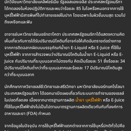
นักวิจัยมหาวิทยาลัยแคลิฟอร์เนีย รัฐลอสแองเจลิส ประเทศสหรัฐอเมริกา
ได้ทดลองในห้องปฏิบัติการและพบว่าร้อยละ 85 ในไอหรือหมอกจากการใช้
บุหรี่ไฟฟ้ามีสารพิษที่ไปทำลายเซลล์ในปาก โดยเฉพาะในผิวชั้นบนสุด รวมไป
ถึงเหงือกและฟัน
อาจารย์มหาวิทยาลัยนอร์ทดาโคตา ประเทศสหรัฐอเมริกาได้แสดงความคิด
เห็นเกี่ยวกับการได้รับปริมาณนิโคตินที่อาจก่อให้เกิดอันตรายต่อร่างกาย
จากการติดฉลากผิดบนบรรจุภัณฑ์น้ำยา E-Liquid หรือ E-Juice ที่ใช้ใน
บุหรี่ไฟฟ้า จากการสำรวจพบว่าปริมาณนิโคตินในน้ำยา E-Liquid หรือ E-
Juice กับปริมาณที่ระบุบนฉลากไม่ตรงกัน คิดเป็นร้อยละ 51 ซึ่งร้อยละ 34
มีปริมาณนิโคตินต่ำกว่าที่ระบุบนฉลากและร้อยละ 17 มีปริมาณนิโคตินสูง
กว่าที่ระบุบนฉลาก
นักศึกษาภาควิชาเซลล์ชีววิทยาและสรีรวิทยา มหาวิทยาลัยนอร์ทแคโรไลนา
ประเทศสหรัฐอเมริกา ได้ออกมาเปิดเผยเกี่ยวกับระบบการทำงานของเซลล์
ในปอดที่ลดลง เนื่องจากมาตรฐานการผลิต
น้ำยา บุหรี่ไฟฟ้า
หรือ E-Juice
ที่ใช้ในบุหรี่ไฟฟ้ายังไม่เป็นไปตามมาตรฐานการผลิตเดียวกันกับที่องค์การ
อาหารและยา (FDA) กำหนด
จากข้อมูลในปัจจุบัน การใช้บุหรี่ไฟฟ้าแตกต่างจากการใช้บุหรี่ปกติทั่วไปคือ