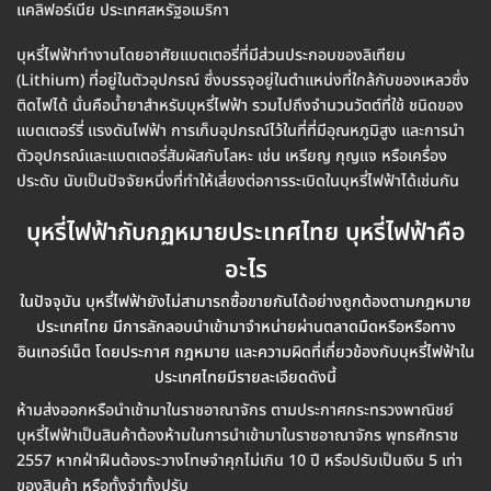
แคลิฟอร์เนีย ประเทศสหรัฐอเมริกา
บุหรี่ไฟฟ้าทำงานโดยอาศัยแบตเตอรี่ที่มีส่วนประกอบของลิเทียม
(Lithium) ที่อยู่ในตัวอุปกรณ์ ซึ่งบรรจุอยู่ในตำแหน่งที่ใกล้กับของเหลวซึ่ง
ติดไฟได้ นั่นคือน้ำยาสำหรับบุหรี่ไฟฟ้า รวมไปถึงจำนวนวัตต์ที่ใช้ ชนิดของ
แบตเตอร์รี่ แรงดันไฟฟ้า การเก็บอุปกรณ์ไว้ในที่ที่มีอุณหภูมิสูง และการนำ
ตัวอุปกรณ์และแบตเตอรี่สัมผัสกับโลหะ เช่น เหรียญ กุญแจ หรือเครื่อง
ประดับ นับเป็นปัจจัยหนึ่งที่ทำให้เสี่ยงต่อการระเบิดในบุหรี่ไฟฟ้าได้เช่นกัน
บุหรี่ไฟฟ้ากับกฏหมายประเทศไทย บุหรี่ไฟฟ้าคือ
อะไร
ในปัจจุบัน บุหรี่ไฟฟ้ายังไม่สามารถซื้อขายกันได้อย่างถูกต้องตามกฎหมาย
ประเทศไทย มีการลักลอบนำเข้ามาจำหน่ายผ่านตลาดมืดหรือหรือทาง
อินเทอร์เน็ต โดยประกาศ กฎหมาย และความผิดที่เกี่ยวข้องกับบุหรี่ไฟฟ้าใน
ประเทศไทยมีรายละเอียดดังนี้
ห้ามส่งออกหรือนำเข้ามาในราชอาณาจักร ตามประกาศกระทรวงพาณิชย์
บุหรี่ไฟฟ้าเป็นสินค้าต้องห้ามในการนำเข้ามาในราชอาณาจักร พุทธศักราช
2557 หากฝ่าฝืนต้องระวางโทษจำคุกไม่เกิน 10 ปี หรือปรับเป็นเงิน 5 เท่า
ของสินค้า หรือทั้งจำทั้งปรับ