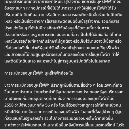
ไม่พบสารเคมีที่เกิดจากการเผาไหม้เข้าสู่ร่างกาย แต่การใช้บุหรี่ไฟฟ้าอาจมี
อันตรายมาก หากอุปกรณ์ที่ใช้ไม่ได้มาตรฐาน ทำให้ผู้ใช้บุหรี่ไฟฟ้าได้รับ
ปริมาณนิโคตินเกินขนาด หรือมีการผสมสารเสพติดชนิดอื่นร่วมกับนิโคติน
เหลว หรือเป็นช่องทางการใช้สารเสพติดชนิดอื่นเข้าสู่ร่างกาย รวมถึงสาร
ปรุงแต่งอื่น ๆ ที่ยังไม่มีการศึกษาวิจัยข้อมูลที่ชัดเจนเกี่ยวกับความ
ปลอดภัยหรือมาตรฐานการผลิต อันตรายที่อาจเป็นไปได้อีกข้อคือ นิโคติน
เหลวในบรรจุภัณฑ์หากเก็บรักษาไม่ถูกต้องหรือเก็บไว้นานอาจมีเชื้อราหรือ
เชื้อโรคก่อตัวขึ้น ทำให้ผู้สูบได้รับเชื้อโรคเข้าสู่ร่างกายในขณะใช้บุหรี่ไฟฟ้า
และเยาวชนที่ไม่เคยสูบบุหรี่อาจเริ่มต้นทดลองด้วยการใช้บุหรี่ไฟฟ้า ทำให้
เสพติดนิโคตินเหลว และอาจนำไปสู่การสูบบุหรี่ปกติทั่วไปในอนาคต
การระเบิดของบุหรี่ไฟฟ้า บุหรี่ไฟฟ้าคืออะไร
ข่าวการระเบิดของบุหรี่ไฟฟ้า ปรากฏเพิ่มขึ้นตามสื่อต่าง ๆ โดยเฉพาะที่เกิด
ขึ้นในต่างประเทศ โดยเจ้าหน้าที่รัฐบาลกลางของประเทศสหรัฐอเมริกาออก
มาเปิดเผยเกี่ยวกับอุบัติเหตุที่เกิดขึ้นจากการระเบิดของบุหรี่ไฟฟ้าในปี
2558 ว่ามีจำนวนมากถึง 56 ครั้ง โดยมีตัวอย่างเหตุการณ์ที่เด็กหญิงคน
หนึ่งได้รับบาดเจ็บจากการระเบิดของบุหรี่ไฟฟ้า ในขณะที่นั่งอยู่ข้าง ๆ ผู้สูบ
ที่สวนสนุกในรัฐฟลอริด้า รวมไปถึงการระเบิดของบุหรี่ไฟฟ้าที่เกิดขึ้น
ระหว่างชาร์จไฟในรถยนต์และระเบิดขึ้นหลังมีการเปลี่ยนแบตเตอรี่ใหม่ ในรัฐ