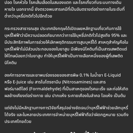
ปอด โรคหัวใจ โรคเส้นเลือดในสมองแตก และโรคเกี่ยวกับระบบทางเดิน
หายใจ นอกจากนี้ ยังตรวจพบสารเคมีที่เป็นอันตรายต่อร่างกายในระดับที่
ต่ำกว่าบุหรี่ปกติทั่วไปอีกด้วย
กระทรวงสาธารณสุข ประเทศอังกฤษได้เปิดเผยหลักฐานเกี่ยวกับการใช้
บุหรี่ไฟฟ้าว่ามีความปลอดภัยมากกว่าการใช้บุหรี่ปกติทั่วไปสูงถึง 95% และ
มีประสิทธิภาพในการช่วยให้เลิกพฤติกรรมการสูบบุหรี่ได้ สาเหตุสำคัญคือใน
บุหรี่ไฟฟ้าไม่มีส่วนประกอบของใบยาสูบ มีเพียงนิโคตินที่เป็นสารเสพติดแต่
ให้โทษน้อยกว่าใบยาสูบ ทำให้บุหรี่ไฟฟ้าเป็นทางเลือกหนึ่งของผู้ที่เสพติด
นิโคติน
องค์การอาหารและยาพบร่องรอยของสารพิษ 0.1% ในน้ำยา E-Liquid
หรือ E-Juice เช่น สารไนโตรซามีน (Nitrosamines) และสาร
ฟอร์มาลดีไฮด์ (Formaldehyde) ที่เป็นสาเหตุของโรคมะเร็ง และก่อให้เกิด
ผลข้างเคียงต่อร่างกาย เช่น ปากแห้ง ระคายเคืองในลำคอ ไอแห้ง เป็นต้น
แต่ยังไม่มีหลักฐานทางการวิจัยที่สรุปอย่างชัดเจนว่าบุหรี่ไฟฟ้าช่วยเลิกบุหรี่
ได้จริง และในหลายประเทศการจำหน่ายบุหรี่ไฟฟ้าถือว่าผิดกฎหมาย รวมถึง
ประเทศไทยด้วย