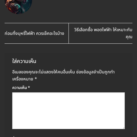
วิธีเลือกซื้อ พอตไฟฟ้า ให้เหมาะกับ
ก่อนทิ้งบุหรี่ไฟฟ้า ควรเช็คอะไรบ้าง
คุณ
ใส่ความเห็น
อีเมลของคุณจะไม่แสดงให้คนอื่นเห็น
ช่องข้อมูลจำเป็นถูกทำ
เครื่องหมาย
*
ความเห็น
*