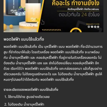
พอตไฟฟ้า แบบใช้แล้วทิ้ง
พอตไฟฟ้า แบบใช้แล้วทิ้ง เป็น บุหรี่ไฟฟ้า แบบ พอตไฟฟ้า ที่จะมีจำนวนการ
สูบ ที่จำกัดมาให้แล้ว โดยตัวเครื่อง พอตไฟฟ้า แบบใช้แล้วทิ้ง จะมาพร้อม
กับ น้ำยาบุหรี่ไฟฟ้า และ คอยล์บุหรี่ไฟฟ้า ที่อยู่ภายในตัวเครื่องเลยครับ ไม่
ต้องเติม น้ำยาบุหรี่ไฟฟ้า เอง และ ยังไม่ต้องเปลี่ยน คอยล์บุหรี่ไฟฟ้า อีก
ด้วย เรียกได้ว่า พอตไฟฟ้า แบบใช้แล้วทิ้ง แกะกล่องออกมา แล้วก็สูบอย่าง
เดียวเลยครับ ไม่ต้องดูแลรักษาอะไร และ ไม่ต้องเติม น้ำยาบุหรี่ไฟฟ้า สูบให้
หมดๆไปเลยก็ว่าได้ครับกับ พอตไฟฟ้า แบบใช้แล้วทิ้ง
รายละเอียดของพอตไฟฟ้า แบบใช้แล้วทิ้ง
ใช้งานได้ง่าย สูบอย่างเดียวเลย
ไม่ต้องเติม น้ำยาบุหรี่ไฟฟ้า