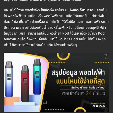
และ เมื่อใช้งาน พอตไฟฟ้า ใช้แล้วทิ้ง มาในระยะนึงแล้ว ก็สามารถเปลี่ยนไป
ใช้ พอตไฟฟ้า ระบบปิด หรือ พอตไฟฟ้า ระบบเปิด ได้เลยครับ แต่ถ้ายังไม่
ค่อยเข้าใจ เกี่ยวกับ ตัวเครื่อง พอตไฟฟ้า ให้เริ่มใช้งานจาก พอตไฟฟ้า ระบบ
ปิดก่อน เพราะ จะไม่ต้องเติมน้ำยาบุหรี่ไฟฟ้า หรือ เปลี่ยนคอยล์บุหรี่ไฟฟ้า
ให้ยุ่งยาก เพราะ สามารถเปลี่ยน หัวน้ำยา Pod ได้เลย เมื่อหัวน้ำยา Pod
อันเก่าหมดแล้ว ก็เพียงแค่เปลี่ยนมาใช้ หัวน้ำยา Pod อันใหม่เข้าไป เพียง
เท่านี้ ก็สามารถใช้งานได้เหมือนเดิม ใช้งานง่ายจริงๆ