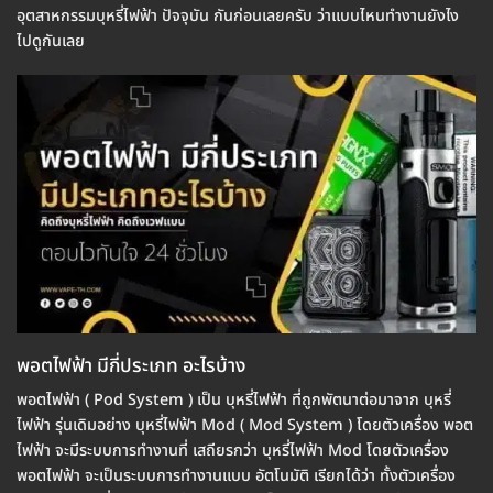
อุตสาหกรรมบุหรี่ไฟฟ้า ปัจจุบัน กันก่อนเลยครับ ว่าแบบไหนทำงานยังไง
ไปดูกันเลย
พอตไฟฟ้า มีกี่ประเภท อะไรบ้าง
พอตไฟฟ้า ( Pod System ) เป็น บุหรี่ไฟฟ้า ที่ถูกพัตนาต่อมาจาก บุหรี่
ไฟฟ้า รุ่นเดิมอย่าง บุหรี่ไฟฟ้า Mod ( Mod System ) โดยตัวเครื่อง พอต
ไฟฟ้า จะมีระบบการทำงานที่ เสถียรกว่า บุหรี่ไฟฟ้า Mod โดยตัวเครื่อง
พอตไฟฟ้า จะเป็นระบบการทำงานแบบ อัตโนมัติ เรียกได้ว่า ทั้งตัวเครื่อง