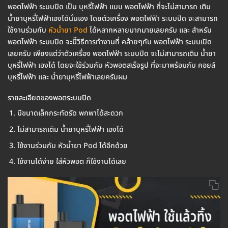
พอตไฟฟ้า ระบบปิด เป็น บุหรี่ไฟฟ้า แบบ พอตไฟฟ้า ที่จะไม่สามารถ เติม
น้ำยาบุหรี่ไฟฟ้าเองได้นั่นเอง โดยตัวเครื่อง พอตไฟฟ้า ระบบปิด จะสามารถ
ใช้งานร่วมกับ
หัวน้ำยา Pod
ได้หลากหลายมากมายเลยครับ และ สำหรับ
พอตไฟฟ้า ระบบปิด จะมีีวิธีการทำงานที่ คล้ายๆกับ พอตไฟฟ้า ระบบเปิด
เลยครับ เพียงแต่ว่าตัวเครื่อง พอตไฟฟ้า ระบบปิด จะไม่สามารถเติม น้ำยา
บุหรี่ไฟฟ้า เองได้ โดยจะใช้ร่วมกับ หัวพอตสเร็จรูป ที่จะมาพร้อมกับ คอยล์
บุหรี่ไฟฟ้า และ น้ำยาบุหรี่ไฟฟ้าเลยครับผม
รายละเอียดของพอตระบบปิด
มีขนาดเล็กกระทัดรัด พกพาได้สะดวก
ไม่สามารถเติม น้ำยาบุหรี่ไฟฟ้า เองได้
ใช้งานร่วมกับ หัวน้ำยา Pod ได้อีกด้วย
ใช้งานได้ง่าย ใส่หัวพอต ก็ใช้งานได้เลย