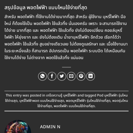
สรุปข้อมูล พอตไฟฟ้า แบบไหนใช้ง่ายที่สุด
สำหรับ พอตไฟฟ้า ที่ใช้งานได้ง่ายมากที่สุด สำหรับ ผู้ใช้งาน บุหรี่ไฟฟ้า มือ
ใหม่ ก็ต้องใช้เป็น พอตไฟฟ้า ใช้แล้วทิ้ง นั่นเองครับ เพราะ จะสามารถใช้งาน
ได้ง่าย มากที่สุด และ พอตไฟฟ้า ใช้แล้วทิ้ง ยังไม่ต้องเปลี่ยน คอยล์บุหรี่
ไฟฟ้า ให้ยุ่งยาก และ ยังไม่ต้องเติม น้ำยาบุหรี่ไฟฟ้า อีกด้วย เรียกได้ว่า
พอตไฟฟ้า ใช้แล้วทิ้ง สูบอย่างเดียวเลย ไม่ต้องดูแลรักษา และ เมื่อใช้งานมา
ในระยะหนึ่งแล้ว ก็สามารถ อัปเกรดเป็น พอตไฟฟ้า ระบบปิด ได้เหมือนกัน
ใช้งานได้ง่าย ไม่ต่างจาก พอตใช้แล้วทิ้ง แน่นอน
This entry was posted in
เกร็ดความรู้ บุหรี่ไฟฟ้า
and tagged
Pod บุหรี่ไฟฟ้า รุ่นไหน
ใช้ง่ายสุด
,
บุหรี่ไฟฟ้าพอต แบบไหนใช้ง่ายสุด
,
พอตบุหรี่ไฟฟ้า รุ่นไหนใช้ง่ายที่สุด
,
พอตรุ่นไหน
ใช้ง่ายที่สุด
,
พอตไฟฟ้า แบบไหนใช้ง่ายที่สุด
.
ADMIN N