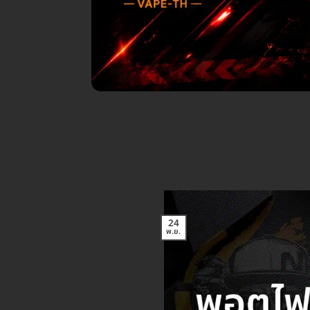
24
พ.ย.