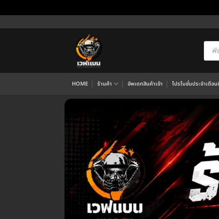
ข้าม
ไป
ยัง
Produ
searc
เนื้อหา
HOME
ร้านค้า
อัพเดทสินค้าเข้า
โปรโมชั่นประจำเดือนนี