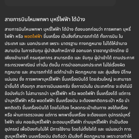
สายการบินไหนพกพา บุหรี่ไฟฟ้า ได้บ้าง
สายการบินไหนพกพา บุหรี่ไฟฟ้า ได้บ้าง ต้องบอกก่อนว่า การพกพา บุหรี่
ไฟฟ้า หรือ
พอตไฟฟ้า
ขึ้นเครื่อง เป็นสิ่งที่สามารถทำได้ ทั้งการบิน ใน
ประเทศ และ นอกประเทศ เพราะ มาตรฐาน ทางกฎหมาย ไม่ได้ให้อำนาจ
สนามบิน ในการจับกุม ผู้นำสินค้าหนีภาษี ออกนอก ราชอาญาจักรไทย มี
เพียงอำนาจที่ กรมศุุลกากร สามารถยึด และ จับกุม ผู้นำเข้าได้ ตามประกาศ
กระทรวงพาณิชน์ เท่านั้น ดังนั้น การนำออกนอกประเทศ ไม่ใช่เรื่องผิด
กฎหมาย และ สามารถทำได้ แต่ถ้านำเข้า ผิดกฎหมาย และ สุ่มเสี่ยง มีโทษ
แน่นอน ซึ่ง การพกพาบุหรี่ไฟฟ้า ขึ้นเครื่องบินได้ โดยส่วนใหญ่ จะสามารถ
นำขึ้นได้ เกือบทุก สายการบินเลยครับ ซึ่งการบินใน ประเทศไทย จะยังไม่มี
ข้อบังคับว่า ไม่สามารถนำ บุหรี่ไฟฟ้า หรือ พอตไฟฟ้า ขึ้นเครื่องได้ แต่การ
นำบุหรี่ไฟฟ้า หรือ พอตไฟฟ้า ขึ้นเครื่องบิน จะต้องพกติดกระเป๋า หรือ นำ
พกติดตัว ขึ้นเครื่องบินได้ โดยไม่ต้อง โหลดกระเป๋าเดินทาง ลงใต้เครื่อง
หรือ ผ่านการตรวจเลย แต่การ พกพาขึ้นเครื่อง จะต้องแยก อุปกรณ์บุหรี่
ไฟฟ้า เช่น คอยล์บุหรี่ไฟฟ้า อะตอมบุหรี่ไฟฟ้า ถ่านบุหรี่ไฟฟ้า จำเป็นต้อง
อุปกรณ์ เพื่อป้องกันไม่ให้ มีการใช้งาน โดยไม่ตั้งใจได้ และ แน่นอนว่า การ
สูบบุหรี่ไฟฟ้า บนเครื่องบิน ยังถือว่า เป็นสิ่งที่ ผิดกฎหมาย เพราะอาจทำให้