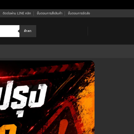
ติดต่อผ่าน LINE คลิก
ขั้นตอนการสั่งสินค้า
ขั้นตอนการจัดส่ง
ค้าหา