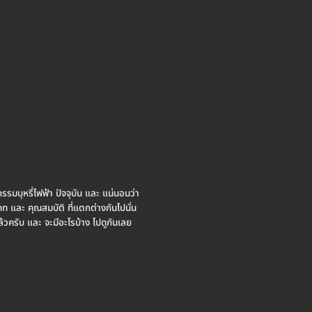
กรรมบุหรี่ไฟฟ้า ปัจจุบัน และ แน่นอนว่า
ท และ คุณสมบัติ ที่แตกต่างกันไปนั่น
วครับ และ จะมีอะไรบ้าง ไปดูกันเลย