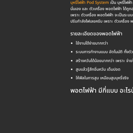
บุหรี่ไฟฟ้า Pod System
เป็น บุหรี่ไฟฟ
นั่นเอง และ ตัวเครื่อง พอตไฟฟ้า ได้ถ
เพราะ ตัวเครื่อง พอตไฟฟ้า จะเป็นระบบก
ปรับกำลังไฟเลยครับ เพราะ ตัวเครื่อง พ
รายละเอียดของพอตไฟฟ้า
ใช้งานได้ง่ายมากกว่า
ระบบการทำงานแบบ อัตโนมัติ ทั้งตัวเ
สร้างควันได้น้อยมากกว่า เพราะ จ่าย
สูบแล้วรู้สึกอิ่มควัน เต็มปอด
ให้ฟิลในการสูบ เหมือนสูบบุหรี่จริง
พอตไฟฟ้า มีกี่แบบ อะไรบ