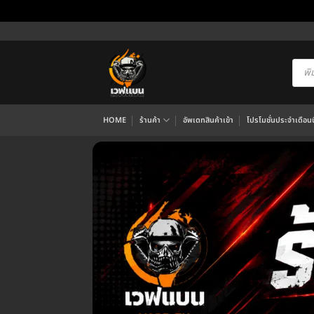
ข้าม
ไป
ยัง
Produ
searc
เนื้อหา
HOME
ร้านค้า
อัพเดทสินค้าเข้า
โปรโมชั่นประจำเดือนนี