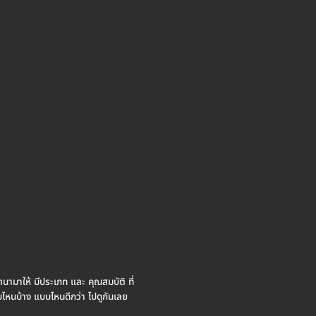
นามาให้ มีประเภท และ คุณสมบัติ ที่
บไหนบ้าง แบบไหนดีกว่า ไปดูกันเลย