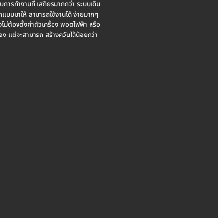
ะบบการทำงานที่ เสถึยรมากกว่า ระบบเดิม
อกแบบมาให้ สามารถใช้งานได้ ง่ายมากๆ
ม่ต้องตั้งค่าตัวเครื่อง พอตไฟฟ้า หรือ
เอง แต่จะสามารถ สร้างควันได้น้อยกว่า