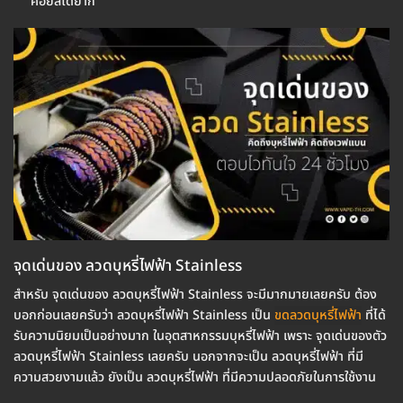
คอยล์ได้ยาก
จุดเด่นของ ลวดบุหรี่ไฟฟ้า Stainless
สำหรับ จุดเด่นของ ลวดบุหรี่ไฟฟ้า Stainless จะมีมากมายเลยครับ ต้อง
บอกก่อนเลยครับว่า ลวดบุหรี่ไฟฟ้า Stainless เป็น
ขดลวดบุหรี่ไฟฟ้า
ที่ได้
รับความนิยมเป็นอย่างมาก ในอุตสาหกรรมบุหรี่ไฟฟ้า เพราะ จุดเด่นของตัว
ลวดบุหรี่ไฟฟ้า Stainless เลยครับ นอกจากจะเป็น ลวดบุหรี่ไฟฟ้า ที่มี
ความสวยงามแล้ว ยังเป็น ลวดบุหรี่ไฟฟ้า ที่มีความปลอดภัยในการใช้งาน