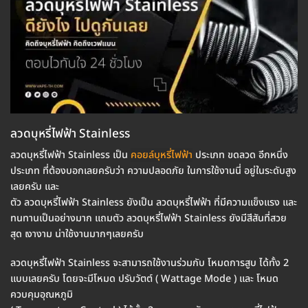
ลวดบุหรี่ไฟฟ้า Stainless
ลวดบุหรี่ไฟฟ้า Stainless เป็น
คอยล์บุหรี่ไฟฟ้า
ประเภท ขดลวด อีกหนึ่ง
ประเภท ที่ต้องบอกเลยครับว่า ความปลอดภัย ในการใช้งานนี่ อยู่ในระดับสูง
เลยครับ และ
ตัว ลวดบุหรี่ไฟฟ้า Stainless ยังเป็น ลวดบุหรี่ไฟฟ้า ที่มีความเเข็งแรง และ
ทนทานเป็นอย่างมาก แถมตัว ลวดบุหรี่ไฟฟ้า Stainless ยังมีสีสันที่สวย
สุด เงางาม น่าใช้งานมากๆเลยครับ
ลวดบุหรี่ไฟฟ้า Stainless จะสามารถใช้งานร่วมกับ โหมดการสูบ ได้ทั้ง 2
แบบเลยครับ โดยจะมีโหมด ปรับวัตต์ ( Wattage Mode ) และ โหมด
ควบคุมอุณหภูมิ