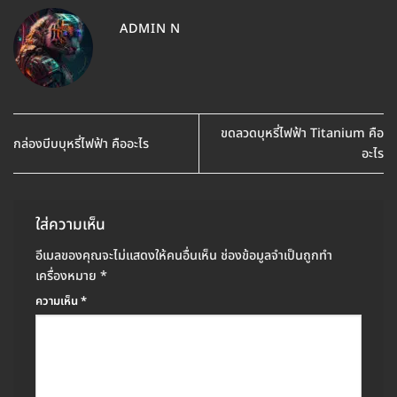
ADMIN N
ขดลวดบุหรี่ไฟฟ้า Titanium คือ
กล่องบีบบุหรี่ไฟฟ้า คืออะไร
อะไร
ใส่ความเห็น
อีเมลของคุณจะไม่แสดงให้คนอื่นเห็น
ช่องข้อมูลจำเป็นถูกทำ
เครื่องหมาย
*
ความเห็น
*