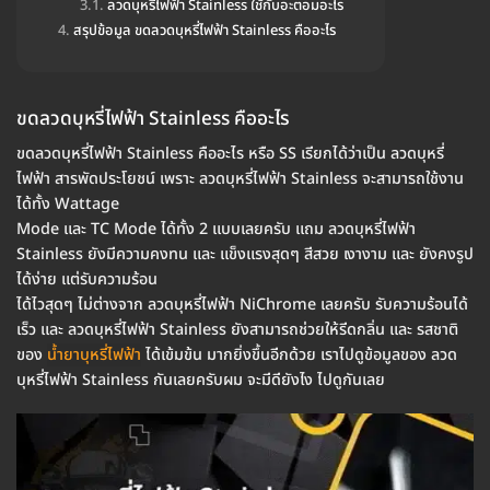
ลวดบุหรี่ไฟฟ้า Stainless ใช้กับอะตอมอะไร
สรุปข้อมูล ขดลวดบุหรี่ไฟฟ้า Stainless คืออะไร
ขดลวดบุหรี่ไฟฟ้า Stainless คืออะไร
ขดลวดบุหรี่ไฟฟ้า Stainless คืออะไร หรือ SS เรียกได้ว่าเป็น ลวดบุหรี่
ไฟฟ้า สารพัดประโยชน์ เพราะ ลวดบุหรี่ไฟฟ้า Stainless จะสามารถใช้งาน
ได้ทั้ง Wattage
Mode และ TC Mode ได้ทั้ง 2 แบบเลยครับ แถม ลวดบุหรี่ไฟฟ้า
Stainless ยังมีความคงทน และ แข็งแรงสุดๆ สีสวย เงางาม และ ยังคงรูป
ได้ง่าย แต่รับความร้อน
ได้ไวสุดๆ ไม่ต่างจาก ลวดบุหรี่ไฟฟ้า NiChrome เลยครับ รับความร้อนได้
เร็ว และ ลวดบุหรี่ไฟฟ้า Stainless ยังสามารถช่วยให้รีดกลิ่น และ รสชาติ
ของ
น้ำยาบุหรี่ไฟฟ้า
ได้เข้มข้น มากยิ่งขึ้นอีกด้วย เราไปดูข้อมูลของ ลวด
บุหรี่ไฟฟ้า Stainless กันเลยครับผม จะมีดียังไง ไปดูกันเลย