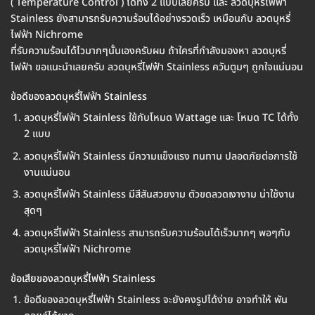
( Temperature Control ) ได้ทั้ง 2 แบบเลยครับ และ ลวดบุหรี่ไฟฟ้า
Stainless ยังสามารถรับความร้อนได้อย่างรวดเร็ว เหมือนกับ ลวดบุหรี่
ไฟฟ้า Nichrome
ที่รับความร้อนได้ไวมากๆนั้นเองครับผม ถ้าใครที่กำลังมองหา ลวดบุหรี่
ไฟฟ้า ขอแนะนำเลยครับ ลวดบุหรี่ไฟฟ้า Stainless ควันตูมๆ ถูกใจแน่นอน
ข้อดีของลวดบุหรี่ไฟฟ้า Stainless
ลวดบุหรี่ไฟฟ้า Stainless ใช้กับโหมด Wattage และ โหมด TC ได้ทั้ง
2 แบบ
ลวดบุหรี่ไฟฟ้า Stainless มีความแข็งแรง ทนทาน ปลอดภัยต่อการใช้
งานแน่นอน
ลวดบุหรี่ไฟฟ้า Stainless มีสีสันสวยงาม ตัวขดลวดเงางาม น่าใช้งาน
สุดๆ
ลวดบุหรี่ไฟฟ้า Stainless สามารถรับความร้อนได้เร็วมากๆ พอๆกับ
ลวดบุหรี่ไฟฟ้า Nichrome
ข้อเสียของลวดบุหรี่ไฟฟ้า Stainless
ข้อดีของลวดบุหรี่ไฟฟ้า Stainless จะยังคงรูปได้ง่าย อาจทำให้ พัน