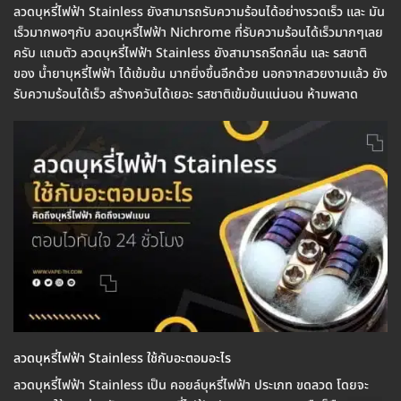
ลวดบุหรี่ไฟฟ้า Stainless ยังสามารถรับความร้อนได้อย่างรวดเร็ว และ มัน
เร็วมากพอๆกับ ลวดบุหรี่ไฟฟ้า Nichrome ที่รับความร้อนได้เร็วมากๆเลย
ครับ แถมตัว ลวดบุหรี่ไฟฟ้า Stainless ยังสามารถรีดกลิ่น และ รสชาติ
ของ น้ำยาบุหรี่ไฟฟ้า ได้เข้มข้น มากยิ่งขึ้นอีกด้วย นอกจากสวยงามแล้ว ยัง
รับความร้อนได้เร็ว สร้างควันได้เยอะ รสชาติเข้มข้นแน่นอน ห้ามพลาด
ลวดบุหรี่ไฟฟ้า Stainless ใช้กับอะตอมอะไร
ลวดบุหรี่ไฟฟ้า Stainless เป็น คอยล์บุหรี่ไฟฟ้า ประเภท ขดลวด โดยจะ