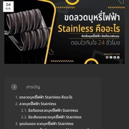
04
ต.ค.
สารบัญ
ขดลวดบุหรี่ไฟฟ้า Stainless คืออะไร
ลวดบุหรี่ไฟฟ้า Stainless
ข้อดีของลวดบุหรี่ไฟฟ้า Stainless
ข้อเสียของลวดบุหรี่ไฟฟ้า Stainless
จุดเด่นของ ลวดบุหรี่ไฟฟ้า Stainless