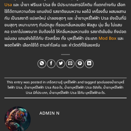
Usa
และ น้ำยา ฟรีเบส Usa ซึ่ง มีประมาณสารนิโคติน ที่แตกต่างกัน เลือก
ใช้ได้ตามความต้อง แถมยังมี รสชาติขนมหวาน ผลไม้ เครื่องดื่ม ผสมผสาน
กัน เป็นรสชาติ แปลกใหม่ น่าลองสุดๆ และ น้ำยาบุหรี่ไฟฟ้า Usa ยังเป็นที่นิ
ยมสุดๆ เหมาะมากๆ กับนักสูุบ ที่ชอบกลิ่นหอมชัด ฟิลสูบ นุ่ม ลื่น ไม่แสบ
คอ ราคาไม่แพงมาก จับต้องได้ ให้กลิ่นหอมหวานชัด รสชาติเข้มข้น ถึงปอด
แน่นอน แถมยังใช่ได้กับ ตัวเครื่อง ทั้ง บุหรี่ไฟฟ้า ประเภท
Mod Box
และ
พอตไฟฟ้า เลือกใช้ได้ ตามค่าโอห์ม และ ค่าวัตต์ที่ใช้เลยครับ
This entry was posted in
เกร็ดความรู้ บุหรี่ไฟฟ้า
and tagged
จุดเด่นของน้ำยาบุหรี่
ไฟฟ้า Usa
,
น้ำยาบุหรี่ไฟฟ้า Usa คืออะไร
,
น้ำยาบุหรี่ไฟฟ้า Usa ดียังไง
,
น้ำยาบุหรี่ไฟฟ้า
Usa มีกี่ประเภท
,
น้ำยาบุหรี่ไฟฟ้า Usa ใช้กับ บุหรี่ไฟฟ้าอะไร
.
ADMIN N