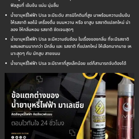
ฟิลสูบที่ เข้มข้น แน่น นุ่มลื่น
น้ำยาบุหรี่ไฟฟ้า Usa จะมีระดับ สารนิโคตินที่สูง มาพร้อมความเข้มข้น
ให้รสชาติ ผลไม้ เครื่องดื่ม ขนมหวาน หรือ ยาสูบ รสชาติแปลกใหม่ น่า
ลอง ให้กลิ่นหอม รสชาติ ชัดเจนสุดๆ
น้ำยาบุหรี่ไฟฟ้า Usa จะมีความซับซ้อน ในเรื่องของกลิ่น ที่จะมีรสชาติ
ผสมผสานมากกว่า มีกลิ่น และ รสชาติ ที่แปลกใหม่ ให้เลือกมากมาย เห
มาะสุุดๆ กับ นักสูบ สายขนม
น้ำยาบุหรี่ไฟฟ้า Usa จะมีราคาที่สูงเล็กน้อย แต่ก็สามารถจับต้องได้