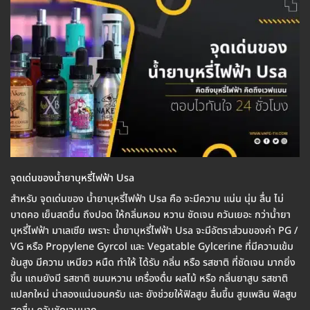
จุดเด่นของน้ำยาบุหรี่ไฟฟ้า Usa
สำหรับ จุดเด่นของ น้ำยาบุหรี่ไฟฟ้า Usa คือ จะมีความ แน่น นุ่ม ลื่น ไม่
บาดคอ เย็นสดชื่น ถึงปอด ให้กลิ่นหอม หวาน ชัดเจน ควันเยอะ กว่าน้ำยา
บุหรี่ไฟฟ้า มาเลเซีย เพราะ น้ำยาบุหรี่ไฟฟ้า Usa จะมีอัตราส่วนของค่า PG /
VG หรือ Propylene Gyrcol และ Vegatable Gylcerine ที่มีความเข้ม
ข้นสูง มีความ เหนียว หนืด ทำให้ ได้รับ กลิ่น หรือ รสชาติ ที่ชัดเจน มากยิ่ง
ขึ้น แถมยังมี รสชาติ ขนมหวาน เครื่องดื่ม ผลไม้ หรือ กลิ่นยาสูบ รสชาติ
แปลกใหม่ น่าลองแน่นอนครับ และ ยังช่วยให้ฟิลสูบ ลื่นขึ้น สูบเพลิน ฟิลสูบ