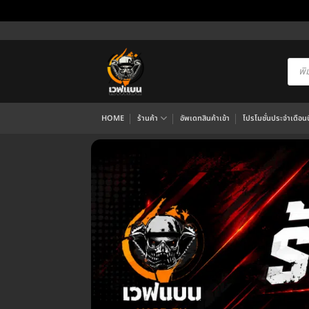
ข้าม
ไป
ยัง
Produ
searc
เนื้อหา
HOME
ร้านค้า
อัพเดทสินค้าเข้า
โปรโมชั่นประจำเดือนนี