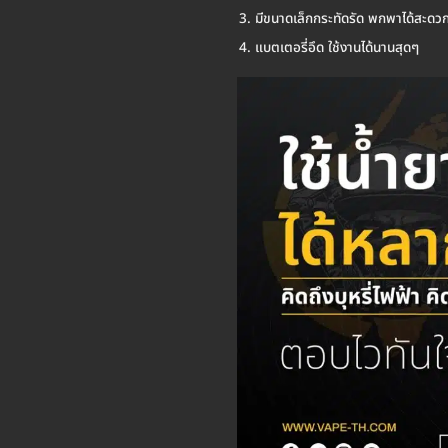
มีขนาดเล็กกระทัดรัด พกพาได้สะดว
แบตเตอรี่อึด ใช้งานได้นานสุดๆ