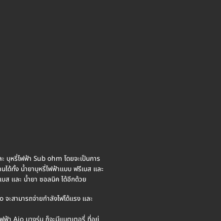
และ บุหรี่ไฟฟ้า Sub ohm โดยจะเป็นการ
ด้ทั้ง น้ำยาบุหรี่ไฟฟ้าแบบ ฟรีเบส และ
ีเบส และ น้ำยา ซอลนิค ได้อีกด้วย
io จะสามารถจ่ายกำลังไฟได้แรง และ
า Aio บางรุ่น ก็จะมีแบตเตอรี่ ที่อยู่