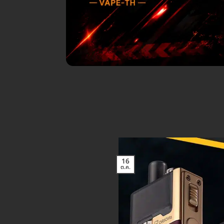
16
ต.ค.