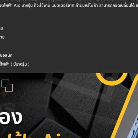
ไฟฟ้า Aio บางรุ่น ก็จะใช้งาน แบตเตอรี่จาก ถ่านบุหรี่ไฟฟ้า สามารถถอดเปลี่ยนได้ แล
กบ
มาย
า ซอลนิค
ฟฟ้า ( มีบางรุ่น )