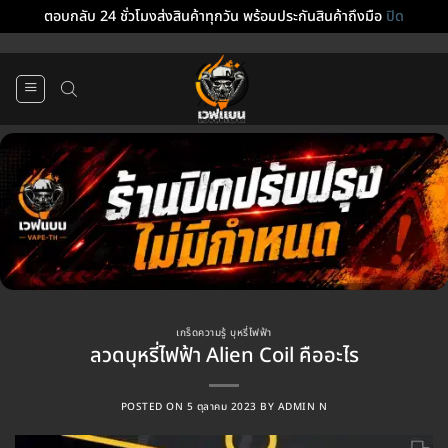
ตอบกลับ 24 ชั่วโมงส่งสินค้าทุกวัน พร้อมประกันสินค้าถึงมือ
ปิด
ข้าม
ไป
ยัง
เนื้อหา
เกร็ดความรู้ บุหรี่ไฟฟ้า
ลวดบุหรี่ไฟฟ้า Alien Coil คืออะไร
POSTED ON
5 ตุลาคม 2023
BY
ADMIN N