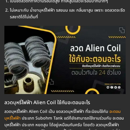
เป็นขดลวดที่ทำความร้อนได้สูง ทำให้สูบแล้วจะร้อนปากมากๆ
ไม่เหมาะกับ น้ำยาบุหรี่ไฟฟ้า รสขนม และ กลิ่นยาสูบ เพราะ ขดลวดจะรีด
รสชาติได้ไม่เต็มที่
ลวดบุหรี่ไฟฟ้า Alien Coil ใช้กับอะตอมอะไร
ลวดบุหรี่ไฟฟ้า Alien Coil เป็น ขดลวดบุหรี่ไฟฟ้า ที่จะนิยมใช้กับ
อะตอม
บุหรี่ไฟฟ้า
ประเภท Subohm Tank แต่ก็ยังสามารถใช้งานร่วมกับ อะตอม
บุหรี่ไฟฟ้า ประเภท หยดสูบ ได้อยู่เหมือนกันครับ โดยตัว ลวดบุหรี่ไฟฟ้า