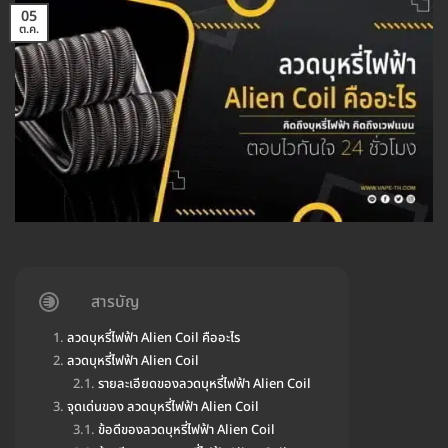
05
ต.ค.
สารบัญ
ลวดบุหรี่ไฟฟ้า Alien Coil คืออะไร
ลวดบุหรี่ไฟฟ้า Alien Coil
รายละเอียดของลวดบุหรี่ไฟฟ้า Alien Coil
จุดเด่นของ ลวดบุหรี่ไฟฟ้า Alien Coil
ข้อดีของลวดบุหรี่ไฟฟ้า Alien Coil