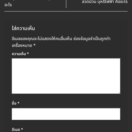
ลวดม้วน บุหรี่ไฟฟ้า คืออะไร
อะไร
ใส่ความเห็น
อีเมลของคุณจะไม่แสดงให้คนอื่นเห็น
ช่องข้อมูลจำเป็นถูกทำ
เครื่องหมาย
*
ความเห็น
*
ชื่อ
*
อีเมล
*