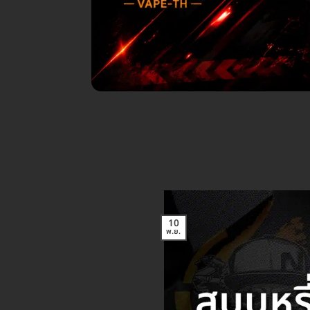
10
พ.ย.