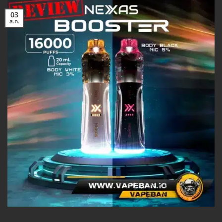
03
ส.ค.