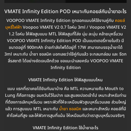
VMATE Infinity Edition POD เหมาะกับคอยล์กับน้ำยาอะไร
VOOPOO VMATE Infinity Edition ถูกออกแบบให้ใช้งานคู่กับ
คอยล์
บุหรี่ไฟฟ้า
Voopoo VMATE V2 0.7 โอห์ม 3ml / Voopoo VMATE V2
1.2 โอห์ม ให้ฟิลสูบแบบ MTL ให้ฟิลสูบที่โล่ง นุ่ม ละมุ่น คล้ายบุหรี่มวน
VOOPOO VMATE Infinity Edition POD เป็นแบตเตอรี่ภายในตัว มี
ขนาดอยู่ที่ 900mAh จ่ายกำลังไฟได้อยู่ที่ 17W สามารถบรรจุน้ำยาได้
3ml เหมาะกับ น้ำยา ซอลนิค บอกเลยว่าใช้คู่กันแล้ว จะกลมกล่อม และ รีดก
ลิ่รสชาติ ได้อย่างชัดเจนอีกด้วย ขอแนะนำเลยครับ VOOPOO VMATE
Infinity Edition
VMATE Infinity Edition ให้ฟิลสูบแบบไหน
แบบ แรกที่เราเคยได้ยินกันมาบ้าง คือ MTL ความหมายคือ Mouth to
Lung ก็คือการสูบ อมควันไว้ในปาก และสูบลงปอดเข้าไป เหมาะสำหรับท่าน
ที่ต้องการเลิกบุหรี่มวน เพราะฟิวที่ให้จะเหมือนฟิวสูบบุหรี่มวนเลย ส่วนใหญ่
แล้ว การสูบแบบ MTL เหมาะกับ
น้ำยา ซอลนิค
และเหมาะสำหรับ คอยล์ที่มี
ค่าโอห์มที่สูง และให้ฟิวการสูบที่แน้น ให้เหมือนกับว่าเราสูบบุหรี่มวนจริงๆ
VMATE Infinity Edition ใช้น้ำยาอะไร