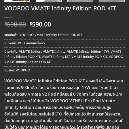
VOOPOO VMATE Infinity Edition POD KIT
Original
Current
690.00
590.00
฿
฿
price
price
was:
is:
รหัสสินค้า:
VOOPOO VMATE Infinity Edition POD KIT
฿690.00.
฿590.00.
หมวดหมู่:
POD พอตบุหรี่ไฟฟ้า
ป้ายกำกับ:
VMATE Edition
,
VMATE Infinity
,
VMATE Infinity Edition 17W
,
VMATE
Infinity Edition POD KIT
,
VMATE Infinity KIT
,
VMATE Infinity POD KIT
,
VOOPOO
VMATE Infinity Edition POD KIT
แบรนด์:
VOOPOO
VOOPOO VMATE Infinity Edition POD KIT ของแท้ ใช้พลังงานจาก
แบตเตอรี่ 900mAh ในตัวพร้อมการชาร์จสูงสุด 17W และ Type-C มา
พร้อมกับตลับ Vmate V2 Pod ที่มีคอยล์ 0.7ohm ในตัวและความจุ 3ml
ในแพ็คเกจ และใช้ได้กับตลับ VOOPOO V.THRU Pro Pod Vmate
Infinity Edition ยังมีการออกแบบริมฝีปากเต็ม การออกแบบสูบ
อัตโนมัติ รองรับโดยเทคโนโลยี ITO ที่อัปเกรดแล้ว จึงสามารถให้รสหวาน
ดั้งเดิมแก่คุณ ปากสูบต้านเชื้อแบคทีเรียสามารถให้ประสบการณ์การสูบไอที่
มั่นใจได้ นอกจากนี้ยังได้รับการออกแบบด้วยโครงสร้างรูคู่เพื่อแยกคอน