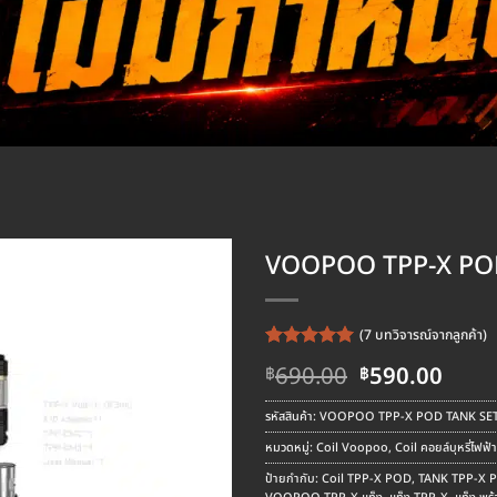
VOOPOO TPP-X POD
(
7
บทวิจารณ์จากลูกค้า)
ให้คะแนน
7
Original
Curr
690.00
590.00
฿
฿
5
จาก 5
price
pric
คะแนนเต็ม
was:
is:
บน
การให้
รหัสสินค้า:
VOOPOO TPP-X POD TANK SET 
คะแนน
฿690.00.
฿590
หมวดหมู่:
Coil Voopoo
,
Coil คอยล์บุหรี่ไฟฟ้า
ของลูกค้า
ป้ายกำกับ:
Coil TPP-X POD
,
TANK TPP-X 