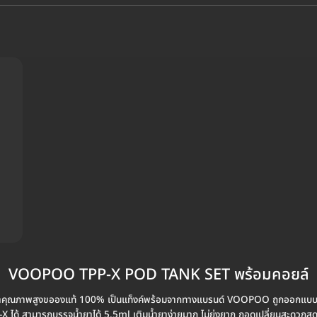
VOOPOO TPP-X POD TANK SET พร้อมคอยล์
ณภาพสูงขอองแท้ 100% เป็นแท็งค์พร้อมจากทางแบรนด์ VOOPOO ถูกออกแบบมาใ
P-X ได้ สามารถบรรจุน้ำยาได้ 5.5ml เติมน้ำยาง่ายมาก ไม่ยุ่งยาก ถอดเปลี่ยนสะดวกสุด