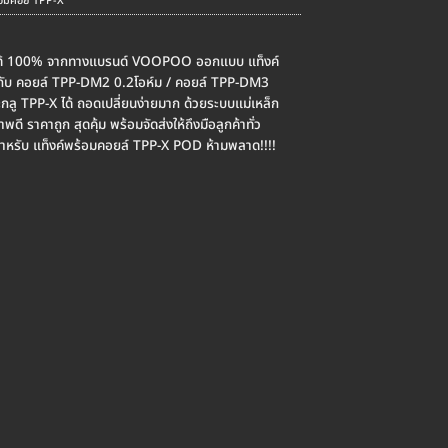
้อมคอย TPP-X
แท้ 100% จากทางแบรนด์ VOOPOO ออกแบบ แท็งค์
มกับ คอยล์ TPP-DM2 0.2โอห์ม / คอยล์ TPP-DM3
้ตะกลู TPP-X ได้ ถอดเปลี่ยนง่ายมาก ด้วยระบบแม่เหล็ก
ี ราคาถูก สุดคุ้ม พร้อมจัดส่งให้ถึงมือลูกค้าทั่ว
ำหรับ แท็งค์พร้อมคอยล์ TPP-X POD ห้ามพลาด!!!!