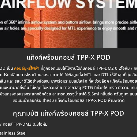
แท็งค์พร้อมคอยล์ TPP-X POD
POD เป็น
คอยล์บุหรี่ไฟฟ้า
ที่ถูกออกแบบให้ใช้งานได้กับคอยล์ TPP-DM2 0.2โอห์ม / 
รถปรับเปลี่ยนการไหลเวียนของอากาศได้ ให้ฟิลสูบทั้ง MTL และ DTL ให้ฟิลสูบที่นุ่ม ลื
ดกลิ่น และ รสชาติได้อย่างชัดเจน มาพร้อมระบบแม่เหล็ก ที่จะช่วยล็อค แท็งค์พร้อมค
แน่นหนามากยิ่งขึ้น ไม่หลุด ไม่หลวมง่าย ทำจากวัสดุ PCTG ที่ช่วยให้แทงค์ มีความแ
ข็งแกร่งต่อแรงกระแทกอีกด้วย สามารถบรรจุน้ำยาได้ 5.5ml กลิ่นชัด ควันตูมๆ แน่
ขอแนะนำเลยครับ สำหรับ แท็งค์พร้อมคอยล์ TPP-X POD ห้ามพลาด
คุณามบัติ แท็งค์พร้อมคอยล์ TPP-X POD
 / คอยล์ TPP-DM3 0.3โอห์ม
Stainless Steel