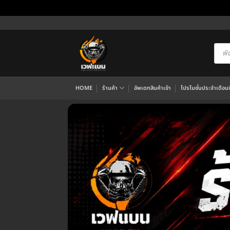
ข้าม
ไป
ยัง
Produ
searc
เนื้อหา
HOME
ร้านค้า
อัพเดทสินค้าเข้า
โปรโมชั่นประจำเดือนนี