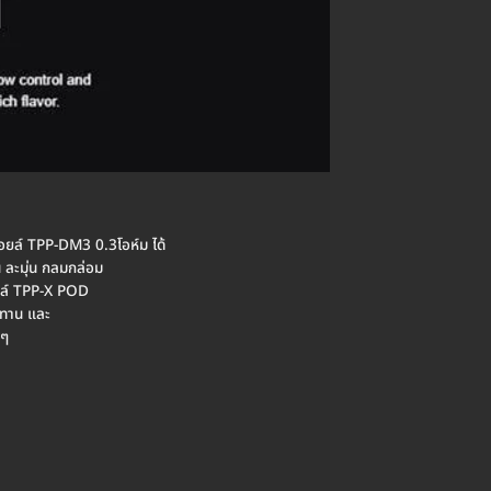
คอยล์ TPP-DM3 0.3โอห์ม ได้
่น ละมุ่น กลมกล่อม
อยล์ TPP-X POD
ทนทาน และ
นๆ