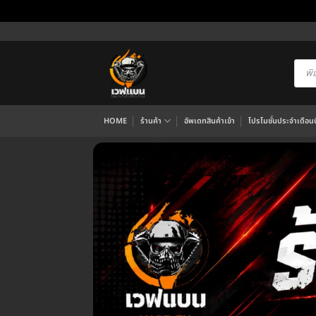
ข้าม
ไป
ยัง
Produ
searc
เนื้อหา
HOME
ร้านค้า
อัพเดทสินค้าเข้า
โปรโมชั่นประจำเดือนนี