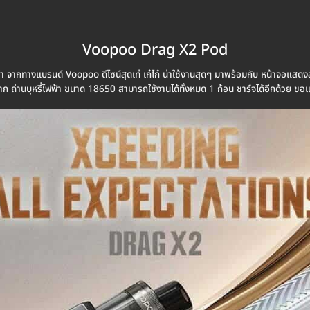
Voopoo Drag X2 Pod
จากทางแบรนด์ Voopoo ดีไซน์สุดเท่ เก๋ไก๋ น่าใช้งานสุดๆ มาพร้อมกับ หน้าจอแสดง
าก ถ่านบุหรี่ไฟฟ้า ขนาด 18650 สามารถใช้งานได้ทั้งหมด 1 ก้อน ชาร์จได้อีกด้วย