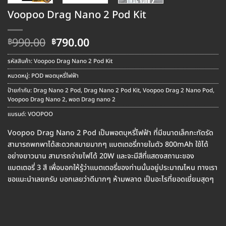
Voopoo Drag Nano 2 Pod Kit
Original
Current
990.00
790.00
฿
฿
price
price
was:
is:
รหัสสินค้า:
Voopoo Drag Nano 2 Pod Kit
฿990.00.
฿790.00.
หมวดหมู่:
POD พอตบุหรี่ไฟฟ้า
ป้ายกำกับ:
Drag Nano 2 Pod
,
Drag Nano 2 Pod Kit
,
Voopoo Drag 2 Nano Pod
,
Voopoo Drag Nano 2
,
พอต Drag nano 2
แบรนด์:
VOOPOO
Voopoo Drag Nano 2 Pod เป็นพอตบุหรี่ไฟฟ้า ที่มีขนาดเล็กกะทัดรัด
สามารถพกพาได้สะดวกสบายมากๆ แบตเตอรี่ภายในตัว 800mAh ใช้ได้
อย่างยาวนาน สามารถจ่ายไฟได้ 20W และจะมีสีที่แสดงสถานะของ
แบตเตอรี่ 3 สี เพื่อบอกให้รู้ว่าแบตเตอรี่ของท่านนั้นอยู่ประมาณไหน ทางเรา
ขอแนะนำเลยครับ บอกเลยว่าดีมากๆ ห้ามพลาด เป็นอะไรที่ยอดเยี่ยมสุดๆ