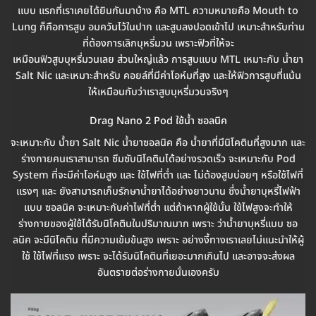
แบบ แรกที่เราเคยได้ยินกันมาบ้าง คือ MTL ความหมายคือ Mouth to
Lung ก็คือการสูบ อมควันไว้ในปาก และสูบลงปอดเข้าไป เหมาะสำหรับท่าน
ที่ต้องการเลิกบุหรี่มวน เพราะฟิวที่ให้จะ
เหมือนฟิวสูบบุหรี่มวนเลย ส่วนใหญ่แล้ว การสูบแบบ MTL เหมาะกับ น้ำยา
Salt Nic และเหมาะสำหรับ คอยล์ที่มีค่าโอห์มที่สูง และให้ฟิวการสูบที่แน้น
ให้เหมือนกับว่าเราสูบบุหรี่มวนจริงๆ
Drag Nano 2 Pod ใช้น้ำ ซอลนิค
จะเหมาะกับ น้ำยา Salt Nic น้ำยาซอลนิค คือ น้ำยาที่มีนิโคตินที่สูงมาก และ
ร่างกายคนเราสามารถ ซึมซับนิโคตินได้อย่างรวดเร็ว จะเหมาะกับ Pod
System ที่จะมีค่าโอห์มสูง และ ใช้ไฟที่ต่ำ และ ไม่ต้องสูบบ่อยๆ หรือใช้ไฟที่
แรงๆ และ ยังสามารถเก็บรักษาน้ำยาได้อย่างยาวนาน ซึ่งน้ำยาบุหรี่ไฟฟ้า
แบบ ซอลนิค จะเหมาะกับค่าไฟที่ต่ำ แต่ถ้าหากผู้ใช้นั้น ใช้ไฟสูงจะทำให้
ร่างกายของผู้ใช้ได้รับนิโคตินในปริมาณมาก เพราะ ว่าน้ำยาบุหรี่แบบ ซอ
ลนิค จะมีนิโคติน ที่มีความเข้มข้นสูง เพราะ อย่างงี้ทางเราเลยไม่แนะนำให้ผู้
ใช้ ใช้ไฟที่แรง เพราะ จะได้รับนิโคตินที่เยอะมากเกินไป และอาจจะส่งผล
อันตรายต่อร่างกายนั่นเองครับ