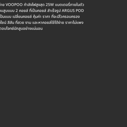
่าย VOOPOO กำลังไฟสูงสุด 25W แบตเตอรี่ภายในตัว
บบสูบแบบ 2 คอยล์ ที่เป็นคอยล์ สำเร็จรูป ARGUS POD
็นแบบ เปลี่ยนคอยล์ คุ้มค่า ราคา ที่จะมีไวครอบครอง
น์ สีสัน ที่สวย งาม และหาคอยล์ใช้ได้ง่าย ราคาไม่แพง
บโจทย์นักสูบอย่างแน่นอน