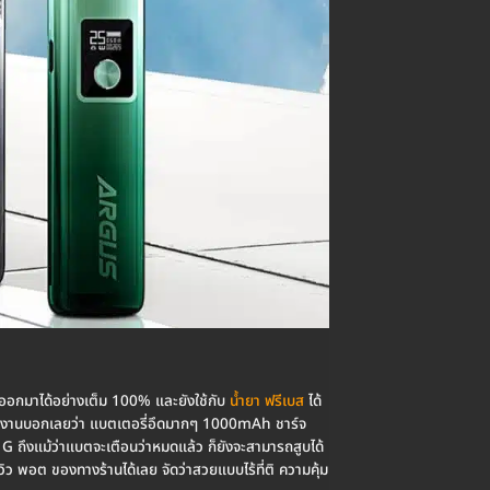
ิ ออกมาได้อย่างเต็ม 100% และยังใช้กับ
น้ำยา ฟรีเบส
ได้
การใช้งานบอกเลยว่า แบตเตอรี่อึดมากๆ 1000mAh ชาร์จ
S G ถึงแม้ว่าแบตจะเตือนว่าหมดแล้ว ก็ยังจะสามารถสูบได้
ิว พอต ของทางร้านได้เลย จัดว่าสวยแบบไร้ที่ติ ความคุ้ม