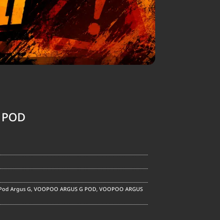
 POD
ent
e
.00.
Pod Argus G
,
VOOPOO ARGUS G POD
,
VOOPOO ARGUS