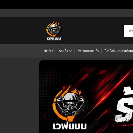
ข้าม
ไป
ยัง
Produ
searc
เนื้อหา
HOME
ร้านค้า
อัพเดทสินค้าเข้า
โปรโมชั่นประจำเดือนนี