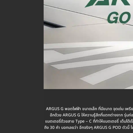
ARGUS G พอตไฟฟ้า ขนาดเล็ก ที่มีขนาด จุดเด่น เพรียว
อีกด้วย ARGUS G ให้ความรู้สึกที่แตกต่างจาก รุ่นก
แบตเตอรี่ด้วยสาย Type – C ที่ทำให้แบตเตอรี่ เต็มได้เ
ถึง 30 คำ บอกเลยว่า อึกจริงๆ ARGUS G POD ตัวนี้ ไม่ว