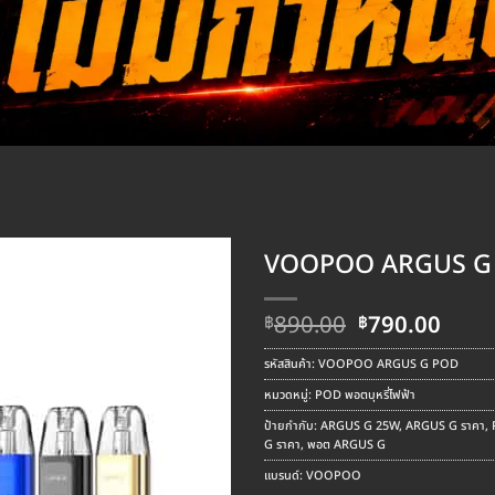
VOOPOO ARGUS G
Original
Curr
890.00
790.00
฿
฿
price
pric
was:
is:
รหัสสินค้า:
VOOPOO ARGUS G POD
฿890.00.
฿790
หมวดหมู่:
POD พอตบุหรี่ไฟฟ้า
ป้ายกำกับ:
ARGUS G 25W
,
ARGUS G ราคา
,
G ราคา
,
พอต ARGUS G
แบรนด์:
VOOPOO