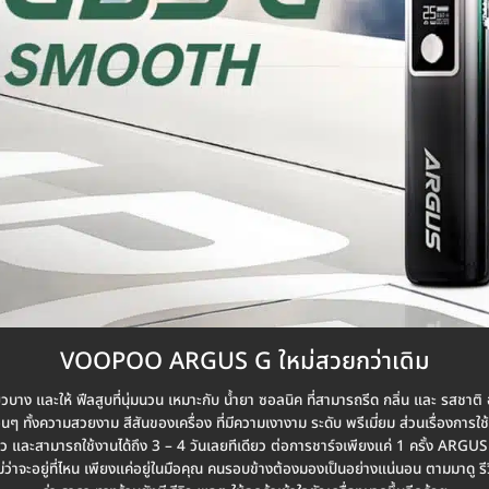
VOOPOO ARGUS G ใหม่สวยกว่าเดิม
บาง และให้ ฟีลสูบที่นุ่มนวน เหมาะกับ น้ำยา ซอลนิค ที่สามารถรีด กลิ่น และ รสชาต
่อนๆ ทั้งความสวยงาม สีสันของเครื่อง ที่มีความเงางาม ระดับ พรีเมี่ยม ส่วนเรื่อง
ร็ว และสามารถใช้งานได้ถึง 3 – 4 วันเลยทีเดียว ต่อการชาร์จเพียงแค่ 1 ครั้ง ARGU
่าจะอยู่ที่ไหน เพียงแค่อยู่ในมือคุณ คนรอบข้างต้องมองเป็นอย่างแน่นอน ตามมาดู รีว