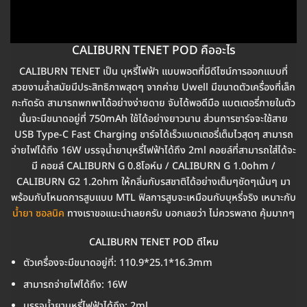
CALIBURN TENET POD คืออะไร
CALIBURN TENET เป็น บุหรี่ไฟฟ้า แบบพอตที่มีดีไซน์การออกแบบที่
สวยงามล้ำสมัยมีประสิทธิภาพสุดๆ จากค่าย Uwell มีขนาดตัวเครื่องที่เล็ก
กะทัดรัด สามารถพกพาได้อย่างง่ายดาย จับได้พอดีมือ แบตเตอรี่ภายในตัว
นั้นจะมีขนาดอยู่ที่ 750mAh ใช้ได้อย่างยาวนาน ส่วนการชาร์จจะใช้สาย
USB Type-C Fast Charging ชาร์จได้เร็วแบตเตอรี่เต็มไวสุดๆ สามารถ
จ่ายไฟได้ถึง 16W บรรจุน้ำยาบุหรี่ไฟฟ้าได้ถึง 2ml คอยล์ที่สามารถใส่ได้จะ
มี คอยล์ CALIBURN G 0.8โอห์ม / CALIBURN G 1.0ohm /
CALIBURN G2 1.2ohm ให้กลิ่นกับรสชาติได้อย่างเต็มๆชัดๆเน้นๆ มา
พร้อมกับโหมดการสูบแบบ MTL ฟิลการสูบจะเหมือนกับบุหรี่จริง เหมาะกับ
น้ำยา ซอลนิค
ทางเราขอแนะนำเลยครับ บอกเลยว่า ไม่ควรพลาด คุ้มมากๆ
CALIBURN TENET POD ดีไหม
ตัวเครื่องจะมีขนาดอยู่ที่: 110.9*25.1*16.3mm
สามารถจ่ายไฟได้ถึง: 16W
บรรจุน้ำยาบุหรี่ไฟฟ้าได้ถึง: 2ml