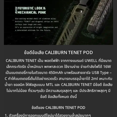
ข้อดีข้อเสีย CALIBURN TENET POD
CALIBURN TENET เป็น พอตไฟฟ้า จากทางแบรนด์ UWELL ที่มีขนาด
เล็กกระทัดรัด น้ำหนักเบา พกพาสะดวก ใช้งานง่าย จ่ายกำลังไฟได้ 16W
เป็นแบตเตอรี่ภายในตัวขนาด 450mAh มาพร้อมสายชาร์จ USB Type –
C ทำให้แบตเตอรี่เต็มได้อย่างรวดเร็ว สามารถบรรจุน้ำยาได้ 2ml เหมาะกับ
น้ำยา ซอลนิค ให้ฟิลสูบแบบ MTL และ CALIBURN TENET มีข้อดี ข้อเสีย
ไม่มากไม่น้อย ที่รวมๆแล้ว มีความสมดุลสุดๆ และ มีประสิทธิภาพสุดๆ มี
ข้อดี ข้อเสียทั้งหมด ดังนี้
ข้อดีของ CALIBURN TENET POD
ตัวเครื่องมีการออกแบบดีไซน์มาได้สวยงามล้ำสมัยมากๆ