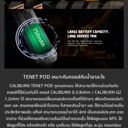
TENET POD เหมาะกับคอยล์กับน้ำยาอะไร
CALIBURN TENET POD ถูกออกแบบ ให้สามารถใช้งานร่วมกันกับ
คอยล์ที่ใช้ร่วมกันได้ คอยล์ CALIBURN G 0.8ohm / CALIBURN G2
1.2ohm
ได้
สามารถอดเปลี่ยนคอยล์จากแท็งค์ได้ง่ายๆ เพียงดึงคอยล์เก่า
ออก และ สวมคอยล์ใหม่เข้าไปแทน ก็สารถเติมน้ำยา และ ใช้งานได่อย่างเต็ม
ประสิทธิภาพแล้ว แท็งค์ สามารถบรรจุน้ำยาได้ 4ml เป็นคอยล์ประเภท ลวด
ตาข่าย ที่ช่วยให้คอยล์รับความร้อนได้อย่างรวดเร็ว ให้ฟิลสูบแบบ MTL ให้
ฟิลสูบที่โล่ง คล้ายซิกกร้า หรือ บุหรี่มวน ให้ฟิลสูบที่นุ่ม ละมุ่น กลมกล่อม