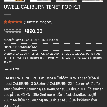
UWELL CALIBURN TENET POD KIT
(
1
บทวิจารณ์จากลูกค้า)
ให้คะแนน
1
Original
Current
990.00
890.00
฿
฿
5
จาก 5
price
price
คะแนนเต็ม
บน
การให้
was:
is:
รหัสสินค้า:
UWELL CALIBURN TENET POD KIT
คะแนน
฿990.00.
฿890.00.
ของลูกค้า
หมวดหมู่:
POD พอตบุหรี่ไฟฟ้า
ป้ายกำกับ:
CALIBURN TENET
,
POD CALIBURN TENET
,
UWELL CALIBURN TENET
POD KIT
,
UWELL CALIBURN TENET POD SYSTEM
,
คาลิเบรินเทน
,
พอต CALIBURN
TENET
แบรนด์:
UWELL
CALIBURN TENET POD สามารถจ่ายไฟได้ถึง 16W คอยล์ที่ใส่ได้จะมี
คอยล์ CALIBURN G 0.8ohm / CALIBURN G2 1.2ohm ให้กลิ่นกับ
รสชาติได้อย่างดีเยี่ยมมากๆ และยังสามารถสูบแบบโหมด MTL ได้ สามารถ
บรรจุน้ำยาบุหรี่ไฟฟ้าได้ถึง 2ml แบตเตอรี่ภายในตัวนั้นจะมีขนาดอยู่ที่
750mAh ใช้ได้ยาวนานมากๆ ขอแนะนำเลยครับ เป็นอะไรที่ดีสุดๆ ห้าม
พลาด คุ้มมาก