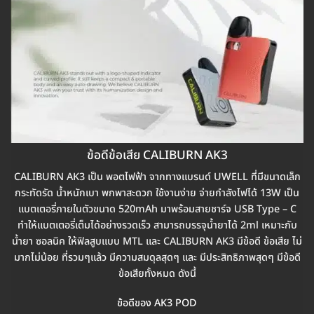
ข้อดีข้อเสีย CALIBURN AK3
CALIBURN AK3 เป็น พอตไฟฟ้า จากทางแบรนด์ UWELL ที่มีขนาดเล็ก
กระทัดรัด น้ำหนักเบา พกพาสะดวก ใช้งานง่าย จ่ายกำลังไฟได้ 13W เป็น
แบตเตอรี่ภายในตัวขนาด 520mAh มาพร้อมสายชาร์จ USB Type – C
ทำให้แบตเตอรี่เต็มได้อย่างรวดเร็ว สามารถบรรจุน้ำยาได้ 2ml เหมาะกับ
น้ำยา ซอลนิค ให้ฟิลสูบแบบ MTL และ CALIBURN AK3 มีข้อดี ข้อเสีย ไม่
มากไม่น้อย ที่รวมๆแล้ว มีความสมดุลสุดๆ และ มีประสิทธิภาพสุดๆ มีข้อดี
ข้อเสียทั้งหมด ดังนี้
ข้อดีของ AK3 POD