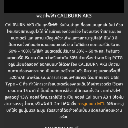
พอตไฟฟ้า CALIBURN AK3
CALIBURN AK3 เป็น บุหรี่ไฟฟ้า รุ่นใหม่ล่าสุด ที่ออกแบบลูกเล่นใหม่ ด้วย
ไฟแสดงสถานะรูปโลโก้ที่ด้านข้างของตัวเครื่อง ไฟจะแสดงค่าสถานะของ
แบตเตอรี่ และ สถานะเมื่อสูบใช้งานไฟแสดงสถานะรูปโลโก้ มีไฟ 3 สี
เป็นการแจ้งเตือนสถานะขอแบตเตอรี่ เช่น ไฟสีเขียว แบตเตอรี่มีปริมาณ
60% – 100% ไฟสีฟ้า แบตเตอรี่มีปริมาณ 30% – 60 % และ ไฟสีแดง
แบตเตอรี่มีปริมาณ น้อยกว่าหรือเท่ากับ 30% ตัวเครื่องทำจากวัสดุ PCTG
อลูมิเนียมอัลลอยด์ ออกแบบมาให้ตัวเครื่อง CALIBURN AK3 มีความ
ทนทานต่อแรงกระแทก เป็นแบตเตอรี่ภายในตัว มีความจุแบตเตอรี่อยู่ที่
520mAh มาพร้อมระบบการชาร์จแบบฟาสชาร์จ ด้วยสายชาร์จ USB
Type – C ที่จะทำให้การชาร์จแบตเตอรี่ของคุณเต็มได้อย่างรวดเร็ว ใช้เวลา
ประมาณ 15 นาที ก็เต็มเปี่ยมกับการใช้งานได้ตลอดทั้งวัน จ่ายกำลังไฟ
สูงสุดอยู่ 13W คอยล์ที่สามารถใช้ได้ จะเป็น คอยล์ Caliburn A3 1.0โอห์ม
สามารบรรจุน้ำยาบุหรี่ไฟฟ้าได้ 2ml ให้ฟิลลิ่ง
การสูบแบบ MTL
ให้ฟิวการสู
บที่โล่ง สูบนุ่มนวล ละมุน รีดรสชาติได้อย่างเต็มเปี่ยม รีดกลิ่นที่หอมหวาน
อร่อย