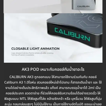
AK3 POD เหมาะกับคอยล์กับน้ำยาอะไร
CALIBURN AK3 ถูกออกแบบ ให้สามารถใช้งานร่วมกันกับ คอยล์
Caliburn A3 1.0โอห์ม สวมคอยล์ใหม่เข้าไปแทน ก็สารถเติมน้ำยา และ ใช้
งานได่อย่างเต็มประสิทธิภาพแล้ว แท็งค์ สามารถบรรจุน้ำยาได้ 2ml เป็น
คอยล์ประเภท ลวดตาข่าย ที่ช่วยให้คอยล์รับความร้อนได้อย่างรวดเร็ว ให้
ฟิลสูบแบบ MTL ให้ฟิลสูบที่โล่ง คล้ายซิกกร้า หรือ บุหรี่มวน ให้ฟิลสูบที่นุ่ม
ละมุ่น กลมกล่อมสุดๆ ไม่มีปุ่มใช้งาน เป็นการใช้งานอัตโนมัติ ขอแนะนำเลย