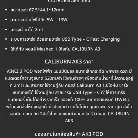
CALIBURN AK3 ดีไหม
ขนาดของ 67.5*44.1*12mm
สามารถจ่ายไฟได้ถึง 5W – 13W
บรรจุน้ำยาได้ 2ml
ระบบการชาร์จ ด้วยสายชาร์จ USB Type – C Fast Charging
ใช้ได้กับ คอยล์ Meshed 1.0โอห์ม CALIBURN A3
CALIBURN AK3 ราคา
VINCI 3 POD พอตไฟฟ้า แบบมินิมอล ขนาดเล็กกระทัด พกพาสะดวก มี
แบตเตอรี่ความจุขนาด 520mAh ใช้งานง่ายๆ เพียงเติมน้ำยาที่มีความจุอยู่
ที่ 2ml และ สามารถใช้งานคู่กับ คอยล์ Caliburn A3 1.0โอห์ม ชาร์จ
แบตเตอรี่ได้ ใช้งานคู่กับ สายชาร์จ USB Type – C ทำให้การชาร์จ
แบตเตอรี่ เต็มได้อย่างรวดเร็ว ของแท้ 100% จากทางแบรนด์ UWELL
พร้อมจัดส่งให้ถึงมีลูกค้าทั่วประเทศ ภายในไม่ช้า คุณภาพดี ราคาถูก ส่งไว
แอดมิน ตอบกลับ 24 ชั่วโมง ขอแนะนำเลยครับ รีวิว พอต CALIBURN
AK3
ของแถมในกล่องสินค้า AK3 POD