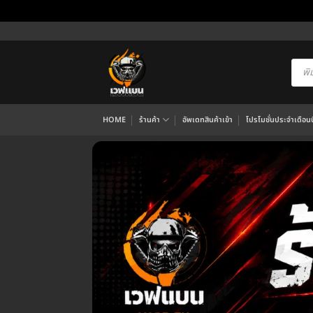
ข้าม
ไป
ยัง
Produ
searc
เนื้อหา
HOME
ร้านค้า
อัพเดทสินค้าเข้า
โปรโมชั่นประจำเดือนนี