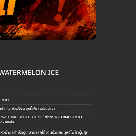
ยา WATERMELON ICE
nt
ON ICE
.
Infinity
,
หัวเปลี่ยน บุหรี่ไฟฟ้า พร้อมน้ำยา
ำยา WATERMELON ICE
,
TikTok หัวน้ำยา WATERMELON ICE
,
kTok แตงโม
ำยาสำเร็จรูป สามารถใช้งานร่วมกับบุหรี่ไฟฟ้ารุ่นสุด