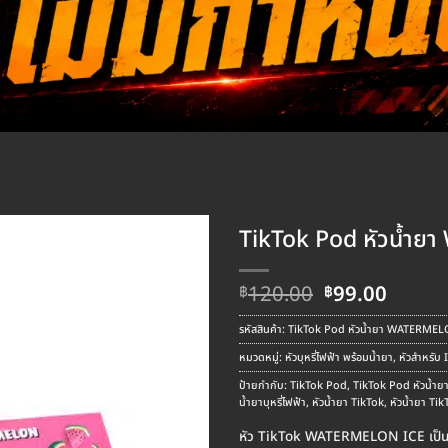
TikTok Pod หัวน้ำ
Original
Curre
120.00
99.00
฿
฿
price
price
was:
is:
รหัสสินค้า:
TikTok Pod หัวน้ำยา WATERMEL
฿120.00.
฿99.00
หมวดหมู่:
หัวบุหรี่ไฟฟ้า พร้อมน้ำยา
,
หัวสำหรับ 
ป้ายกำกับ:
TikTok Pod
,
TikTok Pod หัวน้
น้ำยาบุหรี่ไฟฟ้า
,
หัวน้ำยา TikTok
,
หัวน้ำยา Ti
หัว TikTok WATERMELON ICE เป็นหัวน้