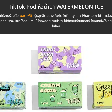
TikTok Pod หัวน้ำยา WATERMELON ICE
ช้งานร่วมกับ
พอตไฟฟ้า
รุ่นสุดฮิตอย่าง Relx Infinity และ Phantom ได้ 1 กล่
ารถบรรจุน้ำยาได้ถึง 2ml ไม่ต้องคอยเติมน้ำยา ไม่ต้องเปลี่ยนคอยล์ ใช้หมดทิ้งได้เล
โมไอซ์