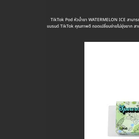
TikTok Pod หัวน้ำยา WATERMELON ICE สามารถใ
แบรนด์ TikTok คุณภาพดี ถอดเปลี่ยนง่ายไม่ยุ่งยาก สาม