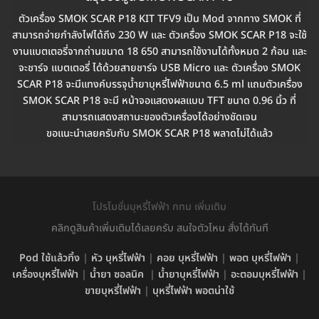
ตัวเครื่อง SMOK SCAR P18 KIT TFV9 เป็น Mod จากทาง SMOK ที่
สามารถจ่ายกำลังไฟได้ถึง 230 W และ ตัวเครื่อง SMOK SCAR P18 จะใช้
งานแบตเตอรี่จากถ่านขนาด 18 650 สามารถใช้งานได้ทั้งหมด 2 ก้อน และ
จะชาร์จ แบตเตอรี่ ได้ด้วยสายชาร์จ USB Micro และ ตัวเครื่อง SMOK
SCAR P18 จะมีแทงค์บรรจุน้ำยาบุหรี่ไฟฟ้าขนาด 6.5 ml แถมตัวเครื่อง
SMOK SCAR P18 จะมี หน้าจอแสดงผลแบบ TFT ขนาด 0.96 นิ้ว ที่
สามารถแสดงสถานะของตัวเครื่องได้อย่างชัดเจน
ขอแนะนำเลยครับกับ SMOK SCAR P18 พลาดไม่ได้แล้ว
โปรโมชั่นบุหรี่ไฟฟ้า กทม เพิ่มเติม
คลิกดูสินค้าเพิ่มเติมได้เลยครับ สนใจตัวไหน สั่งได้ทันที
Pod ใช้แล้วทิ้ง
|
หัว บุหรี่ไฟฟ้า
|
คอย บุหรี่ไฟฟ้า
|
พอต บุหรี่ไฟฟ้า
|
เครื่องบุหรี่ไฟฟ้า
|
น้ำยา ซอลนิค
|
น้ำยาบุหรี่ไฟฟ้า
|
อะตอมบุหรี่ไฟฟ้า
|
ขายบุหรี่ไฟฟ้า
|
บุหรี่ไฟฟ้า พอตน่าใช้