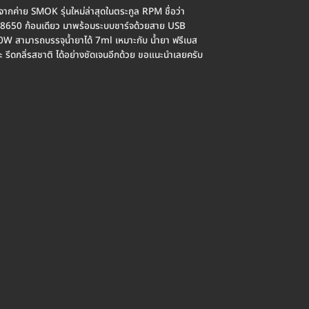
ค่าย SMOK รุ่นใหม่ล่าสุดในตระกูล RPM ชื่อว่า
8650 ก้อนเดียว มาพร้อมระบบชาร์จด้วยสาย USB
 80W สามารถบรรจุน้ำยาได้ 7ml เหมาะกับ น้ำยา ฟรีเบส
ะ รีดกลิ่รสชาติ ได้อย่างชัดเจนอีกด้วย ขอแนะนำเลยครับ