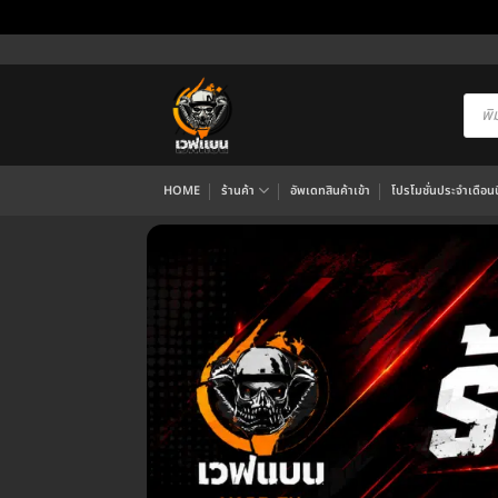
ข้าม
ไป
ยัง
Produ
searc
เนื้อหา
HOME
ร้านค้า
อัพเดทสินค้าเข้า
โปรโมชั่นประจำเดือนนี