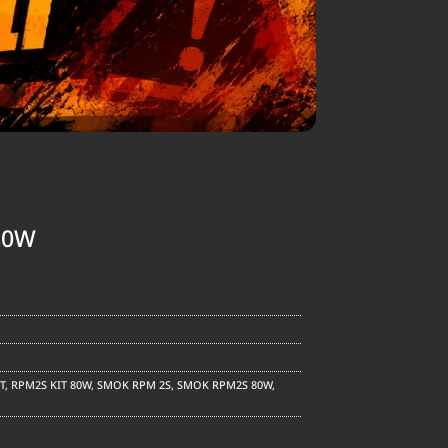
80W
T
,
RPM2S KIT 80W
,
SMOK RPM 2S
,
SMOK RPM2S 80W
,