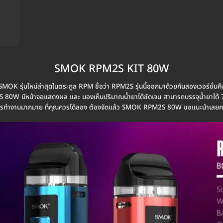
SMOK RPM2S KIT 80W
 รุ่นใหม่ล่าสุดในตระกูล RPM ชื่อว่า RPM2S รุ่นนี้ออกมาด้วยกันสองเวอร์ชั่นค
80W มีหน้าจอแสดงผล และ มองเห็นปริมาณน้ำยาได้ชัดเจน สามารถบรรจุน้ำยาได้ 7ml 
รทำงานมากมาย ที่คุณควรได้ลอง ต้องจัดแล้ว SMOK RPM2S 80W ขอแนะนำเลยค