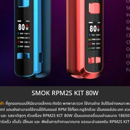
SMOK RPM2S KIT 80W
ฟ้า
ที่ถูกออกแบบให้มีขนาดเล็กกระทัดรัด พกพาสะดวก ใช้งานง่าย จับได้อย่างเหมาะพอดี
แถมยังสามารถใช้งานได้กับคอยล์ RPM ได้ทั้งตะกลูอีกด้วย เป็นคอยล์ประเภท ลวดตา
กลิ่น และ รสชาติสุดๆ ตัวเครื่อง RPM2S KIT 80W เป็นแบตเตอรี่แบบถ่านขนาด 186
าร์จเร็ว เต็มไว มีโหมด และ ฟังชั่นการทำงานมากมาย ขอแนะนำเลยครับ RPM2S KI