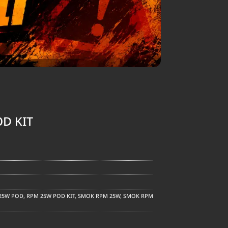
D KIT
ent
e
.00.
25W POD
,
RPM 25W POD KIT
,
SMOK RPM 25W
,
SMOK RPM