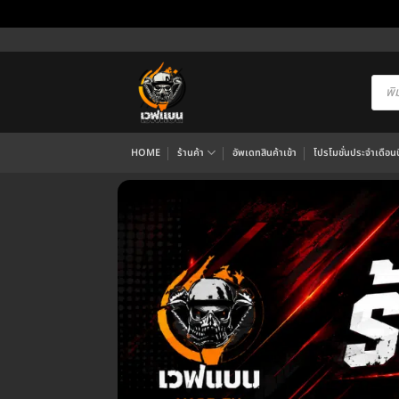
ข้าม
ไป
ยัง
Produ
searc
เนื้อหา
HOME
ร้านค้า
อัพเดทสินค้าเข้า
โปรโมชั่นประจำเดือนนี