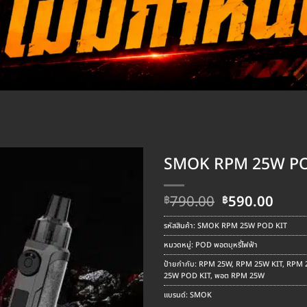
SMOK RPM 25W PO
Original
Curr
790.00
590.00
฿
฿
price
pric
was:
is:
รหัสสินค้า:
SMOK RPM 25W POD KIT
฿790.00.
฿590
หมวดหมู่:
POD พอตบุหรี่ไฟฟ้า
ป้ายกำกับ:
RPM 25W
,
RPM 25W KIT
,
RPM 
25W POD KIT
,
พอต RPM 25W
แบรนด์:
SMOK