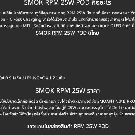
SMOK RPM 25W POD คืออะไร
กแบบดีไซน์มาได้สวยงามดูดีมีคุณภาพมากๆ RPM 25W มีขนาดที่เล็กสามารถพกพาได้
e – C Fast Charging ชาร์จได้เร็วแบตเต็มไว แทงค์สามารถบรรจุน้ำยาบุหรี่ไฟฟ้าได้
รถสูบแบบ MTL ให้กลิ่นกับรสชาติได้ดีมากๆ มีหน้าจอแสดงสถานะ OLED 0.69 น
SMOK RPM 25W POD ดีไหม
O4 0.9 โอห์ม / LP1 NOVO4 1.2 โอห์ม
SMOK RPM 25W ราคา
มีขนาดเล็กกระทัดรัด น้ำหนักเบา จับได้อย่างเหมาะพอดีมือ SMOANT VIKII P
มได้อย่างรวดเร็ว จ่ายกำลังไฟสูงสุดได้อยู่ที่ 25W สามารถบรรจุน้ำยาได้ 2ml เ
พร้อมจัดส่งให้ถึงมือลูกค้าทั่วประเทศ ส่งเร็ว ส่งไว คุณภาพดี ราคาถูกสุดคุ้ม ห้ามพลา
ของแถมในกล่องสินค้า RPM 25W POD