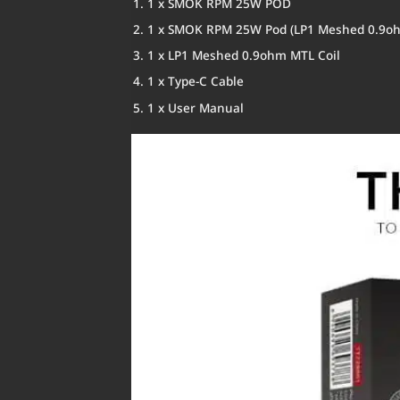
1 x SMOK RPM 25W POD
1 x SMOK RPM 25W Pod (LP1 Meshed 0.9ohm 
1 x LP1 Meshed 0.9ohm MTL Coil
1 x Type-C Cable
1 x User Manual