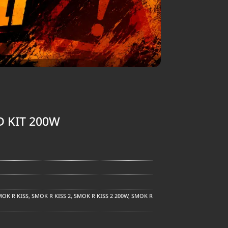
D KIT 200W
urrent
rice
:
1,590.00.
MOK R KISS
,
SMOK R KISS 2
,
SMOK R KISS 2 200W
,
SMOK R