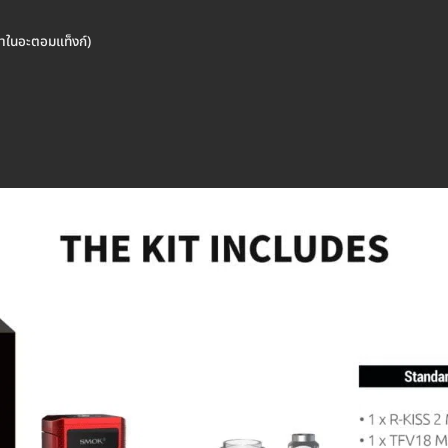
าในอะตอมแท็งก์)