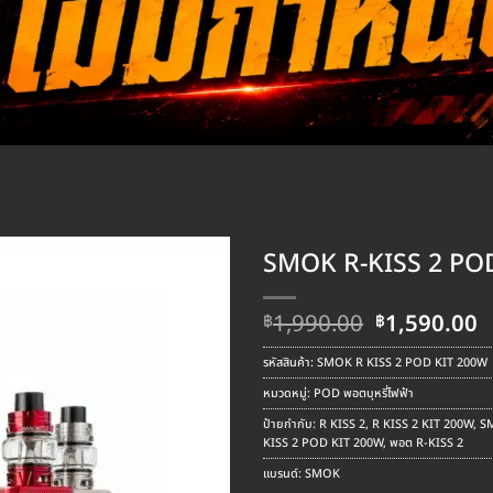
SMOK R-KISS 2 PO
Original
C
1,990.00
1,590.00
฿
฿
price
p
was:
is
รหัสสินค้า:
SMOK R KISS 2 POD KIT 200W
฿1,990.00.
฿
หมวดหมู่:
POD พอตบุหรี่ไฟฟ้า
ป้ายกำกับ:
R KISS 2
,
R KISS 2 KIT 200W
,
S
KISS 2 POD KIT 200W
,
พอต R-KISS 2
แบรนด์:
SMOK