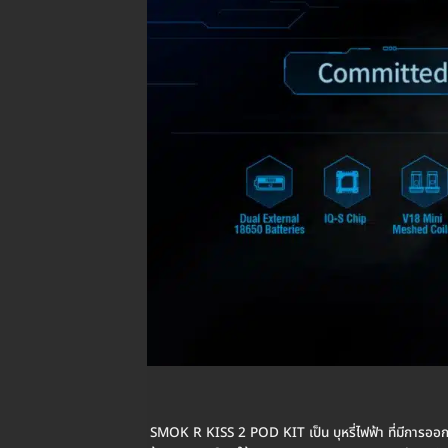
SMOK R KISS 2 POD KIT เป็น บุหรี่ไฟฟ้า ที่มีการออ