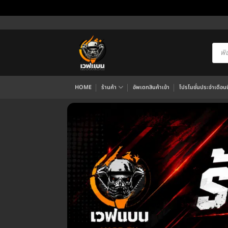
ข้าม
ไป
ยัง
Produ
searc
เนื้อหา
HOME
ร้านค้า
อัพเดทสินค้าเข้า
โปรโมชั่นประจำเดือนนี